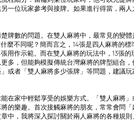
供另一位玩家參考與接牌。如果進行得當，兩人
楚牌數的問題。在雙人麻將中，最常見的變體是
張有什麼不同呢？簡而言之，14張是四人麻將的
4張用作示範。而在雙人麻將的玩法中，13張
息更多，但能夠模擬傳統台灣麻將的牌型組合
張」或者「雙人麻將多少張牌」等問題，建議玩
求能在家中輕鬆享受的娛樂方式。「雙人麻將」
麻將的樂趣。首次接觸麻將的朋友，常常會問「
文章中，我將深入探討關於兩人麻將的各種規則