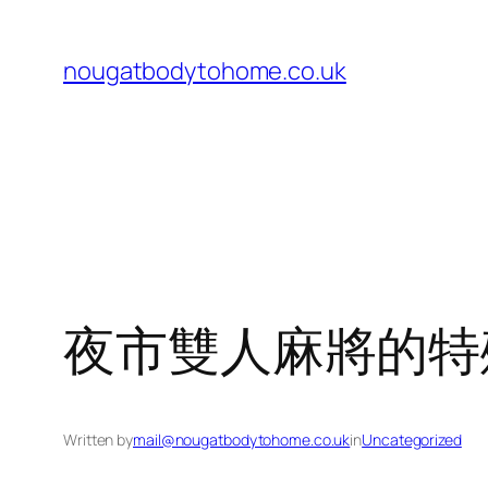
Skip
to
nougatbodytohome.co.uk
content
夜市雙人麻將的特
Written by
mail@nougatbodytohome.co.uk
in
Uncategorized