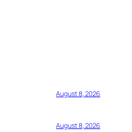
August 8, 2026
August 8, 2026