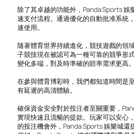
除了其卓越的功能外，Panda Spor
速支付流程。通過優化的自動批准系統
速使用。
隨著體育世界持續進化，競技遊戲的領域也在
子競技現在被認可為一種可靠的競爭形
變化多端，對及時準確的賠率需求更高
在參與體育博彩時，我們都知道時間是
有延遲的高清體驗。
確保資金安全對於投注者至關重要，Pand
實現快速且流暢的提款。玩家可以安心
的投注機會外，Panda Sports 