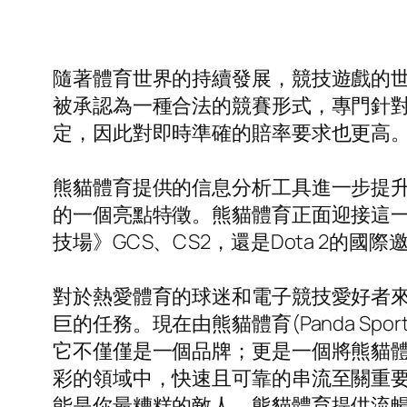
隨著體育世界的持續發展，競技遊戲的
被承認為一種合法的競賽形式，專門針
定，因此對即時準確的賠率要求也更高
熊貓體育提供的信息分析工具進一步提
的一個亮點特徵。熊貓體育正面迎接這一
技場》GCS、CS2，還是Dota 2的
對於熱愛體育的球迷和電子競技愛好者
巨的任務。現在由熊貓體育(Panda S
它不僅僅是一個品牌；更是一個將熊貓
彩的領域中，快速且可靠的串流至關重
能是你最糟糕的敵人。熊貓體育提供流