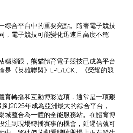
一綜合平台中的重要亮點。隨著電子競技
同，電子競技可能變化迅速且高度不穩
站穩腳跟，熊貓體育電子競技已成為平台
《英雄聯盟》LPL/LCK、《榮耀的競
體育轉播和互動博彩選項，通常是一項艱
計劃到2025年成為亞洲最大的綜合平台，
樂城整合為一體的全能服務站。在體育博
投注到現場轉播賽事的機會，延遲信號可
動中，將他們的觀看體驗與場上正在發生