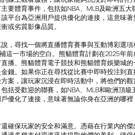
主要體育事件，包括如NBA、MLB及歐洲五
。該平台為亞洲用戶提供優化的連接，這意味著
緩衝或劣質影像品質。
來說，尋找一個將直播體育賽事與互動博彩選項
填補這一市場的空白。熊貓體育計劃在2025年
育直播、熊貓體育電子競技和熊貓體育娛樂城的
是金錢。如果你正在尋找從比賽中即時投注到直
決方案，讓玩家沉浸在即時活動中，將他們的觀
包括受歡迎的聯賽，如NBA、MLB和歐洲頂
用戶優化了連接，意味著無論你身在亞洲的哪裡
市還確保玩家的安全和滿意。憑藉在行業內的傑