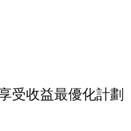
享受收益最優化計劃