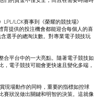
他們的資金不僅安全，而且在需要時隨時
PL/LCK賽事到《榮耀的競技場》
熊貓體育提供的投注機會都能迎合每個人的喜
包含選手的總淘汰數。對專業電子競技玩
整合平台中的一大亮點。隨著電子競技如
比，電子競技可能會更快速且變化多端，
在您欣賞現場動作的同時，重要的指標如控球
比賽狀況做出關鍵和明智的決策。這就像