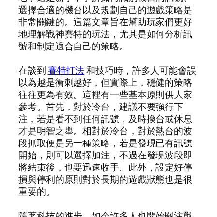
選擇合適的機台以及規劃自己的遊戲策略是
非常關鍵的。這篇文章旨在幫助玩家們更好
地理解戰神賽特的玩法，尤其是如何分析訊
號和制定適合自己的策略。
在談到
賽特打法
和技巧時，許多人可能會誤
以為越是衝刺越好，但實際上，穩健的策略
往往更為有效。這裡有一些基本原則供大家
參考。首先，對於冷台，建議不要強行下
注，若是看不到任何訊號，及時換台或休息
才是明智之舉。相對於冷台，對於熱台的波
段抓取便是另一種策略，若是發現已有訊號
開始，則可以選擇加注，不過在發現波段即
將結束後，也要迅速收手。此外，設定好停
損與停利的原則對於長期的遊戲狀態也是很
重要的。
隨著科技的進步，如今許多人也開始關注戰