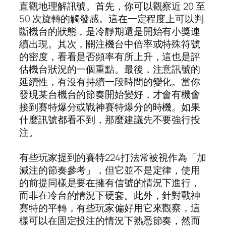
直觀地理解訊號。首先，你可以觀察近 20 至
50 次旋轉的觸發感。這在一定程度上可以判
斷機台的狀態，是冷靜期還是開始有小獎連
續出現。其次，關注機台中倍率或特殊符號
的密度，看看是否頻率有所上升，這也是評
估機台狀況的一個重點。最後，注意訊號的
延續性，有沒有持續一段時間的變化。當你
發現某台機台的節奏開始變好，才會有機會
接到賽特爆分或戰神賽特爆分的時機。如果
什麼訊號都看不到，那麼建議先不要強行投
注。
有些玩家提到的賽特224打法常被視作為「加
減注的節奏參考」，但它並不是定律，使用
的前提同樣是要在擁有信號的情況下進行，
而非在冷台的情況下硬套。此外，針對戰神
賽特的平轉，有些玩家偏好用它來觀察，這
樣可以在固定投注的情況下熟悉節奏，然而