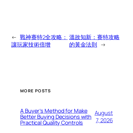
←
戰神賽特2全攻略：
溫故知新：賽特攻略
讓玩家技術倍增
的黃金法則
→
MORE POSTS
A Buyer’s Method for Make
August
Better Buying Decisions with
7, 2026
Practical Quality Controls