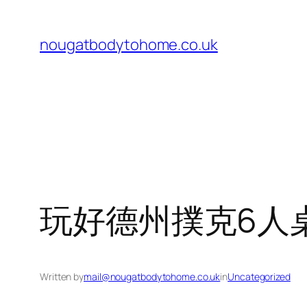
Skip
to
nougatbodytohome.co.uk
content
玩好德州撲克6人
Written by
mail@nougatbodytohome.co.uk
in
Uncategorized