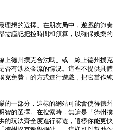
最理想的選擇。在朋友局中，遊戲的節奏
都需謹記把控時間和預算，以確保娛樂的
線上德州撲克合法嗎」或「線上德州撲克
是否有涉及金流的情況。這裡不提供具體
撲克免費」的方式進行遊戲，把它當作純
樂的一部分，這樣的網站可能會使得德州
明智的選擇。在搜索時，無論是「德州撲
供的玩法齊全度進行篩選，這樣你能更快
「德州撲克教學網站」，這樣可以幫助你