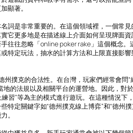
更加顯著。
是非常重要的。在這個領域裡，一個常見的迷思是「o
其實它更多地是在描述線上介面如何呈現牌面資
往忽略「online poker rake」這個
桌或特定玩法，抽水的計算方法和上限直接影響
德州撲克的合法性。在台灣，玩家們經常會問“
當地的法規以及相關平台的運營地。因此，對
線上練習”等為主的模式進行遊玩。在這種情況下
些特定關鍵字如“德州撲克線上博弈”和“德州撲
能力。