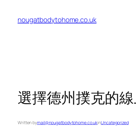
Skip
to
nougatbodytohome.co.uk
content
選擇德州撲克的線
Written by
mail@nougatbodytohome.co.uk
in
Uncategorized