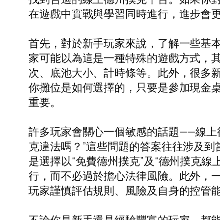
在遊戲中實戰與學習同時進行，進步會
首先，對於新手玩家來說，了解一些基本名詞
家可能以為這是一種特殊的遊戲方式，
次、底池大小、計時條等。此外，很多新手往
你攤位是如何選擇的，只要是參加現金
重要。
許多玩家會關心一個敏感的話題——線上
克違法嗎？”這些問題的答案往往涉及到
是選擇以“免費德州撲克”及“德州撲克
行，而不必過於擔心法律風險。此外，一
玩家謹慎評估規則、風險及自身的控管