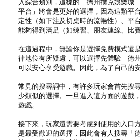
入綜合類別，這樣的「德州撲克娛樂城
平台」將會是更好的選擇，因為這類平
定性（如下注及切桌時的流暢性）、平
能夠得到滿足（如練習、朋友連線、比
在這過程中，無論你是選擇免費模式還
律地位有所疑慮，可以選擇先體驗「德
可以安心享受遊戲。因此，為了自己的
常見的搜尋詞中，有許多玩家會首先搜
少類似的選擇。一旦進入這方面的遊戲
遊戲。
接下來，玩家還需要考慮到使用的入口方
是最受歡迎的選擇，因此會有人搜尋「德