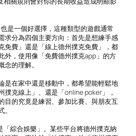
以及相關規則會對你的長期收益造成明顯影
也是一個好選擇，這種類型的遊戲通常
需求分為四個主要方向：首先是想練手感
克免費」還是「線上德州撲克免費」，都
外，使用像「免費德州撲克app」的方
概念的理解。
論是在家中還是移動中，都希望能輕鬆地
上」、還是「online poker」，
的目的究竟是練習、參加比賽、與朋友互
式。
是「綜合娛樂」。某些平台將德州撲克納