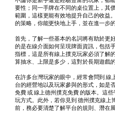
不論你是新手還是經驗豐富的玩家，都
要性；同一手牌在不同的桌位置上，其
範圍，這樣更能有效地提升自己的收益
的策略，你能更快地上手，並在進一步
首先，了解一些基本的名詞將有助於更好地體
的是在線介面如何呈現牌面資訊，包括手牌、
指標，這是所有線上撲克玩家必須了解
算抽水、上限是多少，這對於長期遊戲
在許多台灣玩家的眼中，經常會問到 線
台的經營地以及玩家參與的形式，如是否
免費 或 線上德州撲克免費 的版本。
玩方式。此外，若你見到 德州撲克線上
前，務必要清楚了解平台的規則、潛在