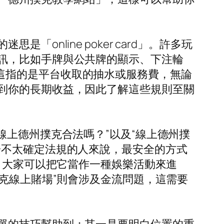
nline poker card」。許多玩
訊，比如手牌與公共牌的顯示、下注輪
概念。這指的是平台收取的抽水或服務費，無論
到你的長期收益，因此了解這些規則至關
線上德州撲克合法嗎？”以及“線上德州撲
於不太確定法規的人來說，最安全的方式
，大家可以把它當作一種娛樂活動來進
克線上賭場”則會涉及金流問題，這需要