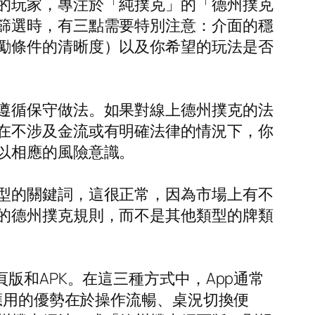
的玩家，專注於「純撲克」的「德州撲克
篩選時，有三點需要特別注意：介面的穩
勵條件的清晰度）以及你希望的玩法是否
遵循保守做法。如果對線上德州撲克的法
在不涉及金流或有明確法律的情況下，你
以相應的風險意識。
型的關鍵詞，這很正常，因為市場上有不
的德州撲克規則，而不是其他類型的牌類
版和APK。在這三種方式中，App通常
應用的優勢在於操作流暢、桌況切換便