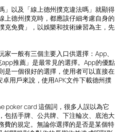
嗎」以及「線上德州撲克違法嗎」就顯得
線上德州撲克時，都應該仔細考慮自身的
撲克免費」，以娛樂和技術練習為主，先
家一般有三個主要入口供選擇：App、
app推薦」是最常見的選擇。App的優點
則是一個很好的選擇，使用者可以直接在
安卓用戶來說，使用APK文件下載德州撲
oker card 這個詞，很多人誤以為它
，包括手牌、公共牌、下注輪次、底池大
水或服務費的規定。無論你選擇的是否是某個特