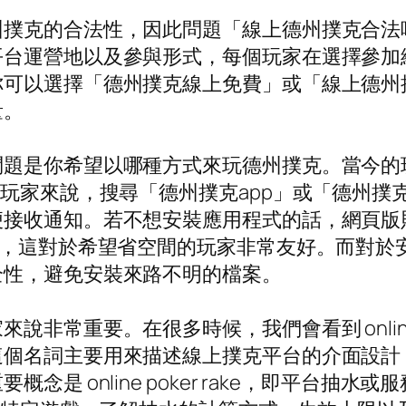
州撲克的合法性，因此問題「線上德州撲克合法
平台運營地以及參與形式，每個玩家在選擇參加
你可以選擇「德州撲克線上免費」或「線上德州
量。
題是你希望以哪種方式來玩德州撲克。當今的玩
玩家來說，搜尋「德州撲克app」或「德州撲克
便接收通知。若不想安裝應用程式的話，網頁版
p，這對於希望省空間的玩家非常友好。而對於
全性，避免安裝來路不明的檔案。
常重要。在很多時候，我們會看到 online p
這個名詞主要用來描述線上撲克平台的介面設計
是 online poker rake，即平台抽