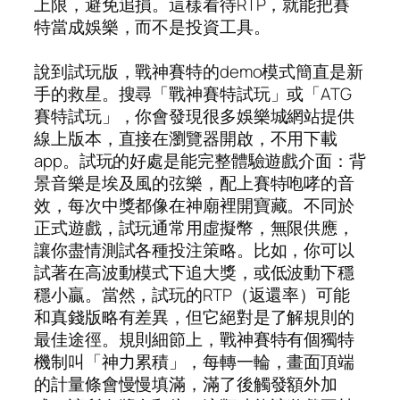
上限，避免追損。這樣看待RTP，就能把賽
特當成娛樂，而不是投資工具。
說到試玩版，戰神賽特的demo模式簡直是新
手的救星。搜尋「戰神賽特試玩」或「ATG
賽特試玩」，你會發現很多娛樂城網站提供
線上版本，直接在瀏覽器開啟，不用下載
app。試玩的好處是能完整體驗遊戲介面：背
景音樂是埃及風的弦樂，配上賽特咆哮的音
效，每次中獎都像在神廟裡開寶藏。不同於
正式遊戲，試玩通常用虛擬幣，無限供應，
讓你盡情測試各種投注策略。比如，你可以
試著在高波動模式下追大獎，或低波動下穩
穩小贏。當然，試玩的RTP（返還率）可能
和真錢版略有差異，但它絕對是了解規則的
最佳途徑。規則細節上，戰神賽特有個獨特
機制叫「神力累積」，每轉一輪，畫面頂端
的計量條會慢慢填滿，滿了後觸發額外加