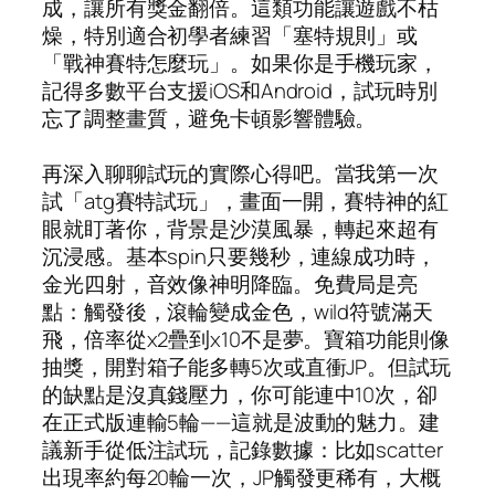
成，讓所有獎金翻倍。這類功能讓遊戲不枯
燥，特別適合初學者練習「塞特規則」或
「戰神賽特怎麼玩」。如果你是手機玩家，
記得多數平台支援iOS和Android，試玩時別
忘了調整畫質，避免卡頓影響體驗。
再深入聊聊試玩的實際心得吧。當我第一次
試「atg賽特試玩」，畫面一開，賽特神的紅
眼就盯著你，背景是沙漠風暴，轉起來超有
沉浸感。基本spin只要幾秒，連線成功時，
金光四射，音效像神明降臨。免費局是亮
點：觸發後，滾輪變成金色，wild符號滿天
飛，倍率從x2疊到x10不是夢。寶箱功能則像
抽獎，開對箱子能多轉5次或直衝JP。但試玩
的缺點是沒真錢壓力，你可能連中10次，卻
在正式版連輸5輪——這就是波動的魅力。建
議新手從低注試玩，記錄數據：比如scatter
出現率約每20輪一次，JP觸發更稀有，大概