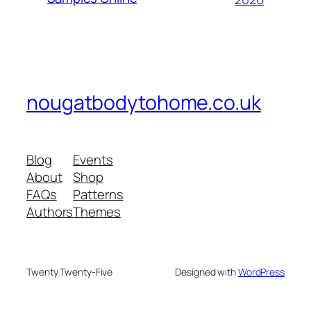
nougatbodytohome.co.uk
Blog
Events
About
Shop
FAQs
Patterns
Authors
Themes
Twenty Twenty-Five
Designed with
WordPress