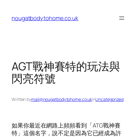
Skip
to
nougatbodytohome.co.uk
content
AGT戰神賽特的玩法與
閃亮符號
Written by
mail@nougatbodytohome.co.uk
in
Uncategorized
如果你最近在網路上頻頻看到「ATG戰神賽
特」這個名字，說不定是因為它已經成為許