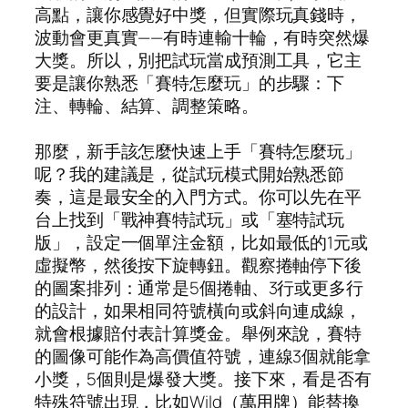
高點，讓你感覺好中獎，但實際玩真錢時，
波動會更真實——有時連輸十輪，有時突然爆
大獎。所以，別把試玩當成預測工具，它主
要是讓你熟悉「賽特怎麼玩」的步驟：下
注、轉輪、結算、調整策略。
那麼，新手該怎麼快速上手「賽特怎麼玩」
呢？我的建議是，從試玩模式開始熟悉節
奏，這是最安全的入門方式。你可以先在平
台上找到「戰神賽特試玩」或「塞特試玩
版」，設定一個單注金額，比如最低的1元或
虛擬幣，然後按下旋轉鈕。觀察捲軸停下後
的圖案排列：通常是5個捲軸、3行或更多行
的設計，如果相同符號橫向或斜向連成線，
就會根據賠付表計算獎金。舉例來說，賽特
的圖像可能作為高價值符號，連線3個就能拿
小獎，5個則是爆發大獎。接下來，看是否有
特殊符號出現，比如Wild（萬用牌）能替換