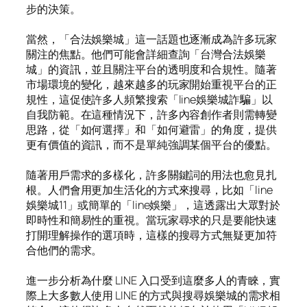
步的決策。
當然，「合法娛樂城」這一話題也逐漸成為許多玩家
關注的焦點。他們可能會詳細查詢「台灣合法娛樂
城」的資訊，並且關注平台的透明度和合規性。隨著
市場環境的變化，越來越多的玩家開始重視平台的正
規性，這促使許多人頻繁搜索「line娛樂城詐騙」以
自我防範。在這種情況下，許多內容創作者則需轉變
思路，從「如何選擇」和「如何避雷」的角度，提供
更有價值的資訊，而不是單純強調某個平台的優點。
隨著用戶需求的多樣化，許多關鍵詞的用法也愈見扎
根。人們會用更加生活化的方式來搜尋，比如「line
娛樂城11」或簡單的「line娛樂」，這透露出大眾對於
即時性和簡易性的重視。當玩家尋求的只是要能快速
打開理解操作的選項時，這樣的搜尋方式無疑更加符
合他們的需求。
進一步分析為什麼 LINE 入口受到這麼多人的青睞，實
際上大多數人使用 LINE 的方式與搜尋娛樂城的需求相