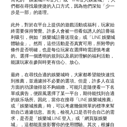
們都在尋找最便捷的入口方式，因為他們深知「少一
步是一部」的道理。
此外，對於在平台上提供的遊戲活動或福利，玩家始
終需要保持警覺。許多人會被一些看似誘人的註冊福
利吸引，例如「娛樂城註冊送現金」或「LINE 娛樂城
體驗金」。然而，這些活動是否真實可用，所附帶的
條件是否明確，也是每位玩家在選擇時需謹慎考慮
的。選擇一個透明的規則以及易於理解的福利活動，
能讓玩家在參與時更有信心、放心。
最終，在尋找合適的娛樂城時，大家都希望能快速找
到推薦，並過濾掉不必要的選項。但是，許多人在這
方面的功課做得並不夠細緻，可能只是隨便看一下名
單或廣告，便跟風選擇了某一平台，期待能找到合適
的娱乐场所。因此，當你在搜尋「LINE 娛樂城推薦」
或「娛樂城推薦」時，可以考慮幾個簡單的標準來幫
助自己過濾信息。首先，檢視入口是否符合自己的需
求，是否是「娛樂城 LINE 登入」或「網頁版娛樂
城」，這都能直接影響你的使用體驗。其次，根據自