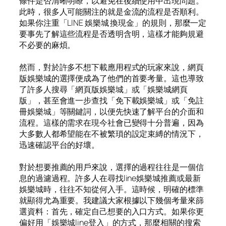
條件是否清晰明瞭，以避免在後續使用中出現問題。
此時，很多人可能關注的就是金流的流程是否順利。
如果你注重「LINE 娛樂城 換現金」的規則，那麼一定
要事先了解這些流程是否透明含明，這樣才能夠規避
不必要的麻煩。
然而，對於許多不想下載應用程式的玩家來說，網頁
版娛樂城的選擇便成為了他們的首要考量。這也導致
了許多人搜尋「網頁版娛樂城」或「娛樂城網頁
版」，甚至會進一步查找「免下載娛樂城」或「免註
冊娛樂城」等關鍵詞，以便先快速了解平台的介面和
流程。這樣的需求在現今社會已變得十分普遍，因為
大多數人都希望能在不被繁瑣的設定束縛的情況下，
迅速確認平台的好壞。
對於想要推薦的用戶來說，選擇的過程往往是一個信
息的過濾過程。許多人在尋找line娛樂城推薦或最新
娛樂城時，往往不知從何入手。這時候，明確的標準
就顯得尤為重要。我建議大家根據以下幾個考量來篩
選資料：首先，確定自己想要的入口方式。如果你更
偏好用「娛樂城line登入」的方式，那麼相關的搜索