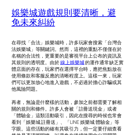
娛樂城遊戲規則要清晰，避
免未來糾紛
在尋找「合法」娛樂城時，許多玩家會搜索「台灣合
法娛樂城」等關鍵詞。然而，這裡的重點不僅僅在於
名稱的合法性，更重要的是審視平台上公布的資訊及
其規則的透明度。由於
線上娛樂城
的運作通常缺乏實
體店面的存在，玩家們在選擇平台時，應把焦點放在
使用條款和客服反應的清晰程度上。這樣一來，玩家
們可以更加放心地進入遊戲，不必過於擔心詐騙或其
他風險問題。
再者，無論是什麼樣的活動，參加之前都需要了解相
關的規則和條件。許多人會被「註冊送現金」或者
「體驗金」這類活動吸引，因此在搜尋的時候也常會
看到「娛樂城 註冊送」、「LINE 娛樂城 體驗金」等
字眼。這些活動的確有其吸引力，但一定要仔細查看