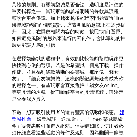
具體的規則。有關娛樂城是否合法，透明度是評價的
重要指標之一，當玩家能夠參考明晰的條款與流程，
顯然會更有保障。加上越來越多的玩家開始查詢“line
娛樂城詐騙”的相關資訊，這表明風險意識正在逐步提
升。因此，在撰寫相關內容的時候，按照“如何選擇、
如何避免風險”的思路來進行內容創作，會比單純的推
廣更能讓人感到可信。
在選擇娛樂城的過程中，有效的比較能夠幫助玩家更
快找到心儀的選項。若是你希望找一個免下載、操作
便捷、並且福利條款清晰的娛樂城，那麼像「錢女
友」、「錢女友娛樂城」這樣的關鍵詞無疑會成為你
的選擇之一。有些玩家會直接選擇「錢女友online」
等更具體的名稱，從而瞭解平台的具體流程，再決定
是否要深入投入。
不過，想要吸引使用者的還有豐富的活動和優惠。
娛
樂城推薦
「娛樂城註冊送現金」、「line娛樂城體驗
金」等優惠吸引而進入網站。但話雖如此，使用者必
須仔細查看這些活動的條件及規則，因為翻開一條豐