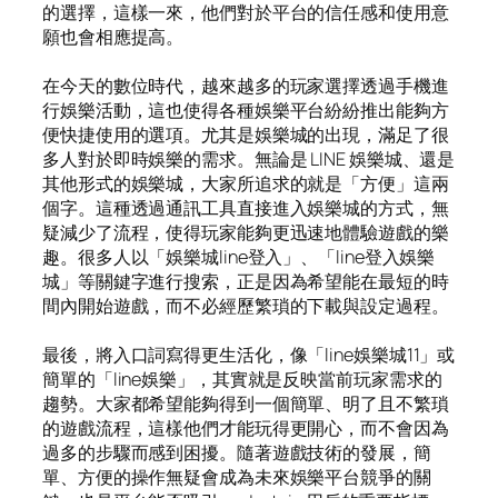
的選擇，這樣一來，他們對於平台的信任感和使用意
願也會相應提高。
在今天的數位時代，越來越多的玩家選擇透過手機進
行娛樂活動，這也使得各種娛樂平台紛紛推出能夠方
便快捷使用的選項。尤其是娛樂城的出現，滿足了很
多人對於即時娛樂的需求。無論是 LINE 娛樂城、還是
其他形式的娛樂城，大家所追求的就是「方便」這兩
個字。這種透過通訊工具直接進入娛樂城的方式，無
疑減少了流程，使得玩家能夠更迅速地體驗遊戲的樂
趣。很多人以「娛樂城line登入」、「line登入娛樂
城」等關鍵字進行搜索，正是因為希望能在最短的時
間內開始遊戲，而不必經歷繁瑣的下載與設定過程。
最後，將入口詞寫得更生活化，像「line娛樂城11」或
簡單的「line娛樂」，其實就是反映當前玩家需求的
趨勢。大家都希望能夠得到一個簡單、明了且不繁瑣
的遊戲流程，這樣他們才能玩得更開心，而不會因為
過多的步驟而感到困擾。隨著遊戲技術的發展，簡
單、方便的操作無疑會成為未來娛樂平台競爭的關