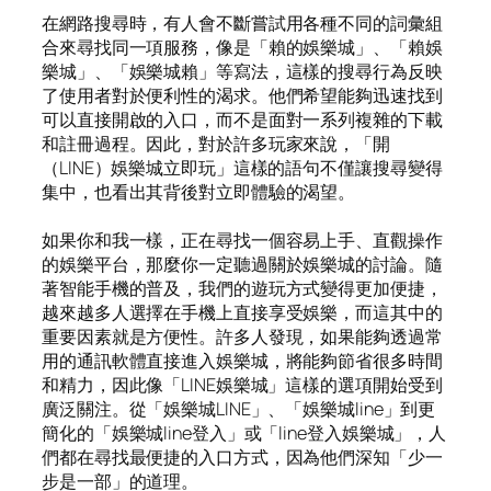
在網路搜尋時，有人會不斷嘗試用各種不同的詞彙組
合來尋找同一項服務，像是「賴的娛樂城」、「賴娛
樂城」、「娛樂城賴」等寫法，這樣的搜尋行為反映
了使用者對於便利性的渴求。他們希望能夠迅速找到
可以直接開啟的入口，而不是面對一系列複雜的下載
和註冊過程。因此，對於許多玩家來說，「開
（LINE）娛樂城立即玩」這樣的語句不僅讓搜尋變得
集中，也看出其背後對立即體驗的渴望。
如果你和我一樣，正在尋找一個容易上手、直觀操作
的娛樂平台，那麼你一定聽過關於娛樂城的討論。隨
著智能手機的普及，我們的遊玩方式變得更加便捷，
越來越多人選擇在手機上直接享受娛樂，而這其中的
重要因素就是方便性。許多人發現，如果能夠透過常
用的通訊軟體直接進入娛樂城，將能夠節省很多時間
和精力，因此像「LINE娛樂城」這樣的選項開始受到
廣泛關注。從「娛樂城LINE」、「娛樂城line」到更
簡化的「娛樂城line登入」或「line登入娛樂城」，人
們都在尋找最便捷的入口方式，因為他們深知「少一
步是一部」的道理。