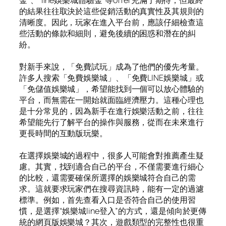
金”、“line娛樂城體驗金”等offer充滿了期待，但最終
的結果往往取決於這些促銷活動的真實性及其規則的
清晰度。因此，玩家在進入平台前，應該仔細檢查這
些活動的條款和細則，避免後續的困惑和潛在的糾
紛。
對新手來說，「免費試玩」成為了他們的優先考量。
許多人搜索「免費娛樂城」、「免費LINE娛樂城」或
「免儲值娛樂城」，希望能找到一個可以放心體驗的
平台，而無需在一開始就面臨經濟壓力。這種心理也
是十分常見的，因為新手在進行娛樂活動之前，往往
希望能先行了解平台的操作與服務，從而在未來進行
更長時間的互動版玩樂。
在選擇娛樂城的過程中，很多人可能會對推薦產生疑
慮。其實，找到適合自己的平台，不僅需要進行細心
的比較，還需要確保所選擇的娛樂城符合自己的需
求。這就要求玩家們在搜尋資訊時，能有一定的過濾
標準。例如，首先查看入口是否符合自己的使用習
慣，是選擇“娛樂城line登入”的方式，還是傾向於更傳
統的網頁版娛樂城？其次，遊戲類型的完整性也很重