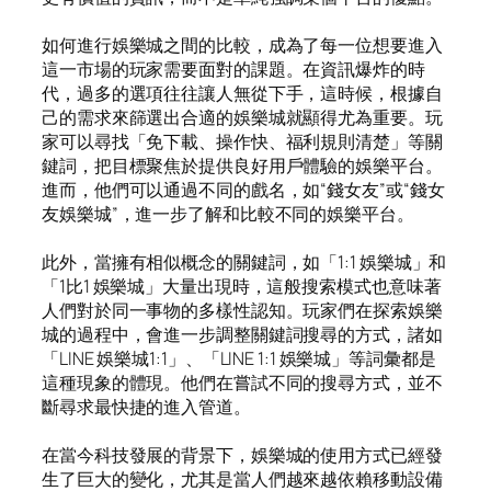
如何進行娛樂城之間的比較，成為了每一位想要進入
這一市場的玩家需要面對的課題。在資訊爆炸的時
代，過多的選項往往讓人無從下手，這時候，根據自
己的需求來篩選出合適的娛樂城就顯得尤為重要。玩
家可以尋找「免下載、操作快、福利規則清楚」等關
鍵詞，把目標聚焦於提供良好用戶體驗的娛樂平台。
進而，他們可以通過不同的戲名，如“錢女友”或“錢女
友娛樂城”，進一步了解和比較不同的娛樂平台。
此外，當擁有相似概念的關鍵詞，如「1:1 娛樂城」和
「1比1 娛樂城」大量出現時，這般搜索模式也意味著
人們對於同一事物的多樣性認知。玩家們在探索娛樂
城的過程中，會進一步調整關鍵詞搜尋的方式，諸如
「LINE 娛樂城1:1」、「LINE 1:1 娛樂城」等詞彙都是
這種現象的體現。他們在嘗試不同的搜尋方式，並不
斷尋求最快捷的進入管道。
在當今科技發展的背景下，娛樂城的使用方式已經發
生了巨大的變化，尤其是當人們越來越依賴移動設備