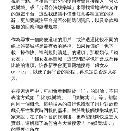
視的一點。有相當一部分的使用者會直接輸入「合法
娛樂城」或「台灣合法娛樂城」來尋找當地法律允许
的遊戲平台。這點我建議不僅要注意各種文宣的說
辭，更加要關注平台是否公開透明資訊，以及條款和
客服的回應和處理規範。
作為尋求一個簡便選項的用戶，或許透過比較不同的
線上娛樂城將是最有效的路徑。如果你偏好「免下
載、操作快、福利規則清楚」的選項，那麼類似「錢
女友」、「錢女友娛樂城」這些關鍵字也許會成為你
比較的選項。許多新手會更直觀地搜尋「錢女友
online」，以便了解平台的流程，再決定是否深入參
與。
在搜索過程中，可能會看到關於「1:1」的討論，不同
表達方式如「1比1娛樂城」、「娛樂城1:1」等，都指
向同一個概念。這類搜索的盛行也體現了用戶對於遊
戲公平性和實時回報的需求。對於剛接觸娛樂城的玩
家來說，在了解平台的規則後，更希望能夠快速進入
實戰，這解釋了為何會有大量搜索「line娛樂城1:1」
的重要性所在。