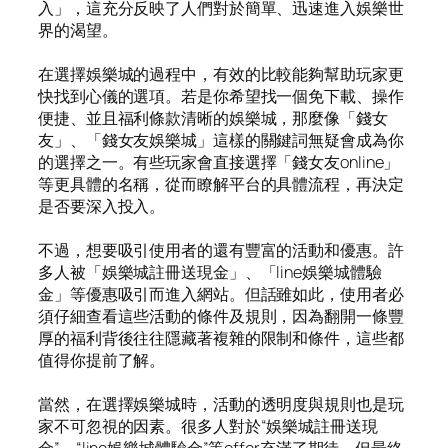
入」，這充分反映了人們對於簡單、迅速進入娛樂世
界的渴望。
在選擇娛樂城的過程中，有效的比較能夠幫助玩家更
快找到心儀的選項。若是你希望找一個免下載、操作
便捷、並且福利條款清晰的娛樂城，那麼像「錢女
友」、「錢女友娛樂城」這樣的關鍵詞無疑會成為你
的選擇之一。有些玩家會直接選擇「錢女友online」
等更具體的名稱，從而瞭解平台的具體流程，再決定
是否要深入投入。
不過，想要吸引使用者的還有豐富的活動和優惠。許
多人被「娛樂城註冊送現金」、「line娛樂城體驗
金」等優惠吸引而進入網站。但話雖如此，使用者必
須仔細查看這些活動的條件及規則，因為翻開一條豐
厚的福利背後往往隱藏著複雜的限制和條件，這些都
值得你提前了解。
當然，在選擇娛樂城時，活動的透明度與規則也是玩
家不可忽視的因素。很多人對於“娛樂城註冊送現