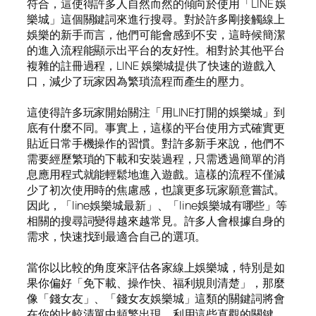
符合，這使得許多人自然而然的傾向於使用「LINE 娛
樂城」這個關鍵詞來進行搜尋。對於許多剛接觸線上
娛樂的新手而言，他們可能會感到不安，這時候簡潔
的進入流程能顯示出平台的友好性。相對於其他平台
複雜的註冊過程，LINE 娛樂城提供了快速的遊戲入
口，減少了玩家因為繁瑣流程而產生的壓力。
這使得許多玩家開始關注「用LINE打開的娛樂城」到
底有什麼不同。事實上，這樣的平台使用方式確實更
貼近日常手機操作的習慣。對許多新手來說，他們不
需要經歷繁瑣的下載和安裝過程，只需透過簡單的消
息應用程式就能輕鬆地進入遊戲。這樣的流程不僅減
少了初次使用時的焦慮感，也讓更多玩家願意嘗試。
因此，「line娛樂城最新」、「line娛樂城有哪些」等
相關的搜尋詞變得越來越常見。許多人會根據自身的
需求，快速找到最適合自己的選項。
當你以比較的角度來評估各家線上娛樂城，特別是如
果你偏好「免下載、操作快、福利規則清楚」，那麼
像「錢女友」、「錢女友娛樂城」這類的關鍵詞將會
在你的比較清單中頻繁出現。利用這些直觀的關鍵