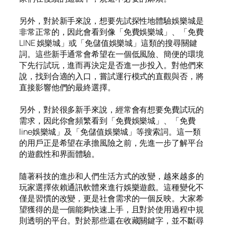
另外，對於新手來說，想要先試探性地體驗娛樂城是
非常正常的，因此會看到像「免費娛樂城」、「免費
LINE 娛樂城」或「免儲值娛樂城」這類的搜尋關鍵
詞。這些新手通常會希望在一個低風險、簡便的環境
下先行試玩，進而再決定是否進一步投入。對他們來
說，找到合適的入口，嘗試運行模式的直觀與否，將
直接影響他們的最終選擇。
另外，對於很多新手來說，經常會有想要免費試玩的
需求，因此你會頻繁看到「免費娛樂城」、「免費
line娛樂城」及「免儲值娛樂城」等搜索詞。這一類
的用戶正是希望在承擔風險之前，先進一步了解平台
的遊戲性和界面體驗。
隨著科技的進步和人們生活方式的改變，越來越多的
玩家選擇依賴通訊軟體來進行娛樂遊戲。這種變化不
僅是習慣的改變，更是社會需求的一個反映。大家希
望獲得的是一個能夠快速上手，且對於使用過程中規
則透明的平台。對於那些還在收藏關鍵字，並不斷尋