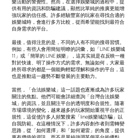
樂活動的警覺性。然而，在選擇娛樂城的過程中，提
供有用的資訊和防騙建議，顯然比單純的推廣更能增
強玩家的信任感。許多經驗豐富的玩家在尋找合適的
娛樂城時，會進行多方比較，從而希望能找到最符合
自身需求的平台。
最後，值得注意的是，不同的人有不同的搜尋習慣。
例如，有些人會用簡短明瞭的詞彙，如「LINE 娛樂城
11」或「簡單的 LINE 娛樂」，這其实就是在反映一種
對於快速、明了操作方式的需求。無論如何，大家最
終所尋求的都是一個能夠輕鬆理解和操作的平台，這
也是推動這一趨勢不斷發展的主要動力。
當然，「合法娛樂城」這一話題也逐漸成為許多玩家
關注的焦點。他們可能會詳細查詢「台灣合法娛樂
城」的資訊，並且關注平台的透明度和合規性。隨著
市場環境的變化，越來越多的玩家開始重視平台的正
規性，這促使許多人頻繁搜索「line娛樂城詐騙」以
自我防範。在這種情況下，許多內容創作者則需轉變
思路，從「如何選擇」和「如何避雷」的角度，提供
更有價值的資訊，而不是單純強調某個平台的優點。