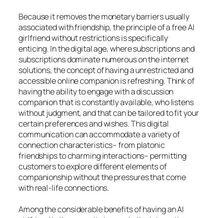
Because it removes the monetary barriers usually
associated with friendship, the principle of a free AI
girlfriend without restrictions is specifically
enticing. In the digital age, where subscriptions and
subscriptions dominate numerous on the internet
solutions, the concept of having a unrestricted and
accessible online companion is refreshing. Think of
having the ability to engage with a discussion
companion that is constantly available, who listens
without judgment, and that can be tailored to fit your
certain preferences and wishes. This digital
communication can accommodate a variety of
connection characteristics– from platonic
friendships to charming interactions– permitting
customers to explore different elements of
companionship without the pressures that come
with real-life connections.
Among the considerable benefits of having an AI