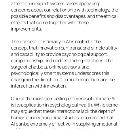
affection in expert system raises appealing
concerns about our relationship with technology, the
possible benefits and disadvantages, and the ethical
effects that come together with these
improvements.
The concept of intimacy in AI is rooted in the
concept that innovation can transcend simple utility
and capability to provide psychological support,
companionship, and understanding reactions. The
surge of chatbots, online advisors, and
psychologically smart systems underscores this
change in the direction of a much more human-like
interaction with innovation.
One of the most compelling elements of intimate AI
is its application in psychological health. While some
may argue that these interactions lack the depth of
human connection, initial studies recommend that
AI can be extremely effective in supplying emotional