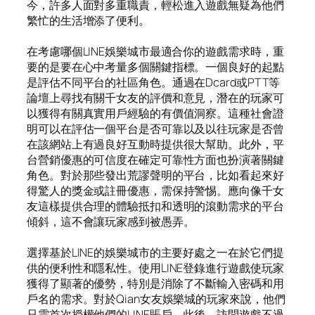
今，許多人面對多重職責，輕松進入遊戲無疑為他們
繁忙的生活增添了便利。
在考慮哪個LINE娛樂城市最適合你的遊戲需求時，重
要的是要在心中考量多個關鍵指標。一個良好的起點
是評估不同平台的社區角色。通過在Dcard或PTT等
論壇上尋找有關千女友的評價和意見，潛在的玩家可
以獲得有關真實用戶經驗的有價值洞察。這種社會證
明可以在評估一個平台是否可靠以及以往玩家是否曾
在該網站上有過良好互動時提供很大幫助。此外，平
台營銷優惠的可信度在確定可靠性方面也扮演著關鍵
角色。對於那些發出荒謬聲明的平台，比如看起來好
得驚人的獎金或註冊優惠，需保持警惕。應向像千女
友這樣提供合理的體驗抵扣和透明的滾動需求的平台
傾斜，這不會讓玩家感到被愚弄。
選擇基於LINE的娛樂城市的主要好處之一在於它們提
供的便利性和隱私性。使用LINE登錄進行遊戲使玩家
獲得了顯著的優勢，特別是消除了不斷輸入密碼和用
戶名的需求。對於Qian女友娛樂城的玩家來說，他們
只需首次授權他們的LINE賬戶。此後，訪問遊戲不過