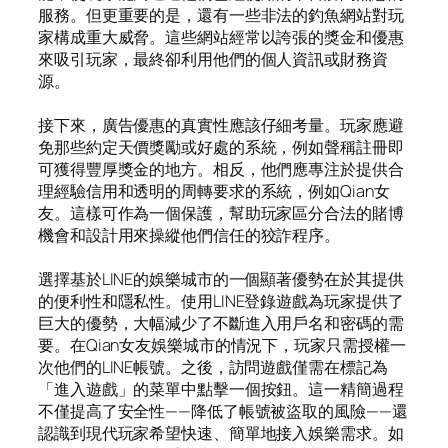
服務。但更重要的是，還有一些非法的釣魚網站對玩
家構成重大威脅。這些網站經常以誇張的獎金和優惠
來吸引玩家，最終卻利用他們的個人資訊或財務資
源。
接下來，廣告優惠的真實性應該仔細考量。玩家應避
免那些約定天價獎勵或好處的系統，例如聲稱註冊即
可獲得豐厚獎金的地方。相反，他們應專注於提供合
理經驗信用和透明的周轉要求的系統，例如Qian女
友。這樣可作為一個保護，幫助玩家區分合法的賭博
機會和設計用來操縱他們信任的狡詐程序。
選擇基於LINE的娛樂城市的一個顯著優勢在於其提供
的便利性和隱私性。使用LINE登錄遊戲為玩家提供了
巨大的優勢，大幅減少了不斷進入用戶名和密碼的需
要。在Qian女友娛樂城市的情況下，玩家只需授權一
次他們的LINE帳號。之後，訪問遊戲僅需在標記為
「進入遊戲」的菜單中點擊一個按鈕。這一精簡過程
不僅提高了安全性——降低了帳號被盜取的風險——還
認識到現代玩家希望快速、簡單地接入娛樂需求。如