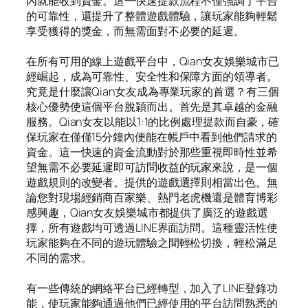
內就能收到資金。這一快速提款流程不僅強調了平台
的可靠性，還提升了整體遊戲體驗，讓玩家能夠輕鬆
享受獲得的獎金，而無需面對不必要的延遲。
在所有可用的線上遊戲平台中，Qian女友娛樂城市已
經崛起，成為可靠性、安全性和保障方面的領導者。
究竟是什麼讓Qian女友成為專業玩家的首選？有三個
核心優勢使這個平台脫穎而出。首先是其卓越的金融
服務。Qian女友以能以1:1的比例處理提款而自豪，確
保玩家在僅僅15分鐘內便能在帳戶中看到他們請求的
資金。這一快速的資金流動對於那些重視即時性並希
望無需不必要延遲即可訪問收益的玩家來說，是一個
遊戲規則的改變者。提供的遊戲選擇則相當出色。無
論您對現場經銷商百家樂、熱門老虎機還是體育博彩
感興趣，Qian女友娛樂城市都提供了廣泛的遊戲選
擇，所有遊戲均可透過LINE界面訪問。這種靈活性使
玩家能夠在不同的遊玩體驗之間輕松切換，輕松滿足
不同的需求。
有一些傳統的網絡平台已經轉型，加入了LINE登錄功
能，使玩家能夠通過他們已經使用的平台訪問熟悉的