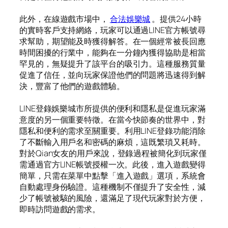
此外，在線遊戲市場中，
合法娛樂城
。提供24小時
的實時客戶支持網絡，玩家可以通過LINE官方帳號尋
求幫助，期望能及時獲得解答。在一個經常被長回應
時間困擾的行業中，能夠在一分鐘內獲得協助是相當
罕見的，無疑提升了該平台的吸引力。這種服務質量
促進了信任，並向玩家保證他們的問題將迅速得到解
決，豐富了他們的遊戲體驗。
LINE登錄娛樂城市所提供的便利和隱私是促進玩家滿
意度的另一個重要特徵。在當今快節奏的世界中，對
隱私和便利的需求至關重要。利用LINE登錄功能消除
了不斷輸入用戶名和密碼的麻煩，這既繁瑣又耗時。
對於Qian女友的用戶來說，登錄過程被簡化到玩家僅
需通過官方LINE帳號授權一次。此後，進入遊戲變得
簡單，只需在菜單中點擊「進入遊戲」選項，系統會
自動處理身份驗證。這種機制不僅提升了安全性，減
少了帳號被駭的風險，還滿足了現代玩家對於方便，
即時訪問遊戲的需求。