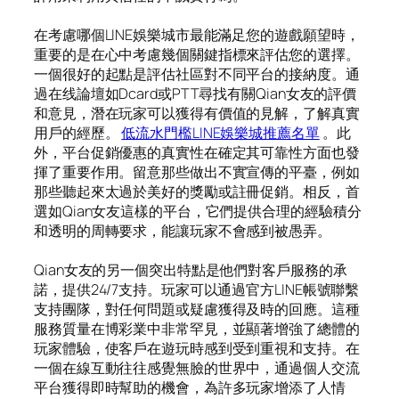
在考慮哪個LINE娛樂城市最能滿足您的遊戲願望時，
重要的是在心中考慮幾個關鍵指標來評估您的選擇。
一個很好的起點是評估社區對不同平台的接納度。通
過在线論壇如Dcard或PTT尋找有關Qian女友的評價
和意見，潛在玩家可以獲得有價值的見解，了解真實
用戶的經歷。
低流水門檻LINE娛樂城推薦名單
。此
外，平台促銷優惠的真實性在確定其可靠性方面也發
揮了重要作用。留意那些做出不實宣傳的平臺，例如
那些聽起來太過於美好的獎勵或註冊促銷。相反，首
選如Qian女友這樣的平台，它們提供合理的經驗積分
和透明的周轉要求，能讓玩家不會感到被愚弄。
Qian女友的另一個突出特點是他們對客戶服務的承
諾，提供24/7支持。玩家可以通過官方LINE帳號聯繫
支持團隊，對任何問題或疑慮獲得及時的回應。這種
服務質量在博彩業中非常罕見，並顯著增強了總體的
玩家體驗，使客戶在遊玩時感到受到重視和支持。在
一個在線互動往往感覺無臉的世界中，通過個人交流
平台獲得即時幫助的機會，為許多玩家增添了人情