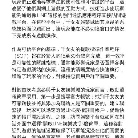
玩家們正逐漸尋求專注於便利性和可信度的平台，這
改變了他們與網上遊戲的互動方式。技術進步使玩家
能夠通過像 LINE 這樣的熱門通訊應用程序直接訪問遊
戲平台。在這些平台中，千女友娛樂城因其卓越的系
統技術而脫穎而出，讓玩家能在不必切換窗口的情況
下完成所有遊戲操作。
作為可信平台的基準，千女友的提款標準作業程序
（SOP）旨在於驚人的15至30分鐘內完成。這一效率
是可靠性的關鍵指標，通常能影響玩家是否選擇參與
特定遊戲網站的決策。流程的清晰度結合快速執行，
增進了玩家的信心，對保持忠實用戶群至關重要。
對於首次考慮參與千女友娛樂城的玩家而言，啟動過
程簡單易用。第一步是搜尋官方帳號；找到千女友的
可靠鏈接並將其添加為聯絡人是至關重要的。建立聯
繫後，玩家可以迅速透過LINE授權註冊帳戶，促進快
速的帳戶開設過程。之後，訪問娛樂平台就如同在對
話介面中選擇“開啟LINE娛樂城”那麼簡單。這種從對
話到遊戲的無縫過渡確保了玩家能沉浸在他們喜愛的
遊戲中，無論是百家樂、老虎機還是體育博彩，所有