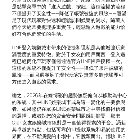
是點擊菜單中的「進入遊戲」按鈕。這種流暢的流程
不僅提升了安全性——降低了帳號被盜的風險——還滿
足了現代玩家對快速和輕鬆訪問娛樂的渴求。隨著人
們今天經常要處理多重責任，輕鬆進入遊戲的能力恰
好符合他們繁忙的生活。
LINE登入娛樂城市帶來的便捷和隱私是其他增強玩家
滿意度的重要特徵。對於千女友的用戶而言，登入過
程已經簡化至玩家僅需通過官方LINE帳戶授權一次。
這樣的系統不僅提升了安全性——降低了賬戶被駭的
風險——而且還滿足了現代玩家對無需多餘步驟即可
方便進入遊戲的需求。
總之，2026年在線博彩的趨勢無疑偏向以移動為中心
的系統，其中LINE娛樂城市成為這一變化的主要參與
者。如果您仍在眾多LINE娛樂城市之中尋找值得信賴
的選擇，或者對您的資金安全問題感到擔憂，那麼
Qian女友娛樂城市絕對是一個值得探索的平台。憑藉
其卓越的特點，包括可靠的1:1提款系統和易於使用的
界面，在不斷演變的市場中，它脫穎而出。體驗LINE