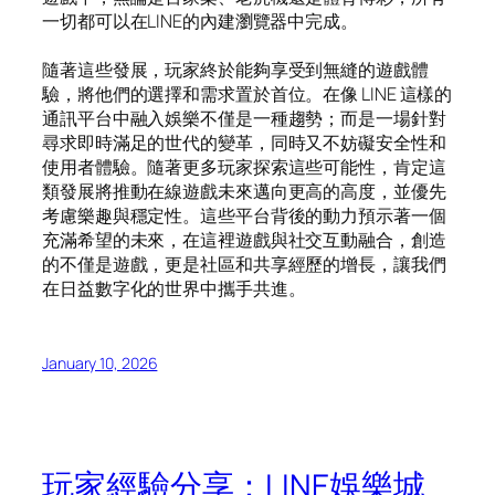
一切都可以在LINE的內建瀏覽器中完成。
隨著這些發展，玩家終於能夠享受到無縫的遊戲體
驗，將他們的選擇和需求置於首位。在像 LINE 這樣的
通訊平台中融入娛樂不僅是一種趨勢；而是一場針對
尋求即時滿足的世代的變革，同時又不妨礙安全性和
使用者體驗。隨著更多玩家探索這些可能性，肯定這
類發展將推動在線遊戲未來邁向更高的高度，並優先
考慮樂趣與穩定性。這些平台背後的動力預示著一個
充滿希望的未來，在這裡遊戲與社交互動融合，創造
的不僅是遊戲，更是社區和共享經歷的增長，讓我們
在日益數字化的世界中攜手共進。
January 10, 2026
玩家經驗分享：LINE娛樂城