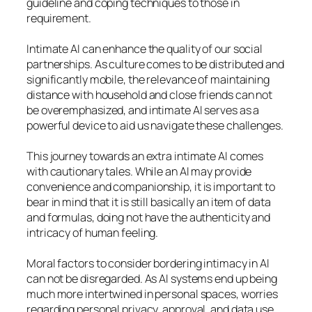
guideline and coping techniques to those in
requirement.
Intimate AI can enhance the quality of our social
partnerships. As culture comes to be distributed and
significantly mobile, the relevance of maintaining
distance with household and close friends can not
be overemphasized, and intimate AI serves as a
powerful device to aid us navigate these challenges.
This journey towards an extra intimate AI comes
with cautionary tales. While an AI may provide
convenience and companionship, it is important to
bear in mind that it is still basically an item of data
and formulas, doing not have the authenticity and
intricacy of human feeling.
Moral factors to consider bordering intimacy in AI
can not be disregarded. As AI systems end up being
much more intertwined in personal spaces, worries
regarding personal privacy, approval, and data use