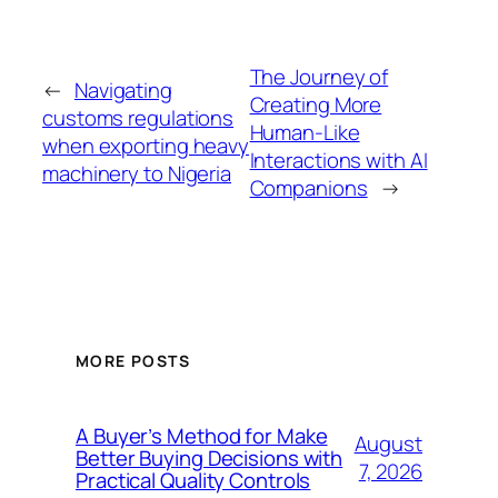
The Journey of
←
Navigating
Creating More
customs regulations
Human-Like
when exporting heavy
Interactions with AI
machinery to Nigeria
Companions
→
MORE POSTS
A Buyer’s Method for Make
August
Better Buying Decisions with
7, 2026
Practical Quality Controls