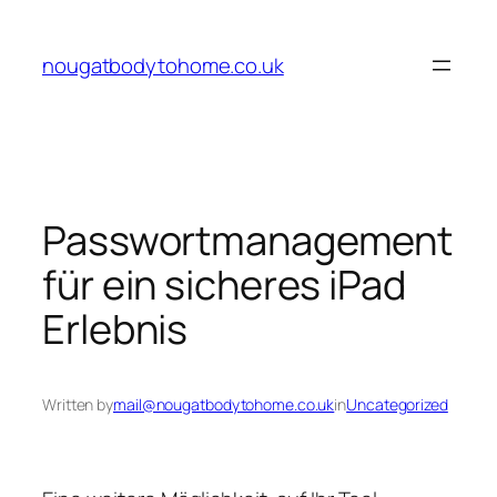
Skip
to
nougatbodytohome.co.uk
content
Passwortmanagement
für ein sicheres iPad
Erlebnis
Written by
mail@nougatbodytohome.co.uk
in
Uncategorized