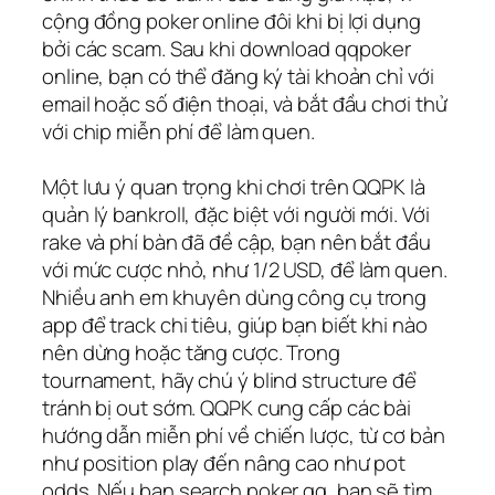
cộng đồng poker online đôi khi bị lợi dụng
bởi các scam. Sau khi download qqpoker
online, bạn có thể đăng ký tài khoản chỉ với
email hoặc số điện thoại, và bắt đầu chơi thử
với chip miễn phí để làm quen.
Một lưu ý quan trọng khi chơi trên QQPK là
quản lý bankroll, đặc biệt với người mới. Với
rake và phí bàn đã đề cập, bạn nên bắt đầu
với mức cược nhỏ, như 1/2 USD, để làm quen.
Nhiều anh em khuyên dùng công cụ trong
app để track chi tiêu, giúp bạn biết khi nào
nên dừng hoặc tăng cược. Trong
tournament, hãy chú ý blind structure để
tránh bị out sớm. QQPK cung cấp các bài
hướng dẫn miễn phí về chiến lược, từ cơ bản
như position play đến nâng cao như pot
odds. Nếu bạn search poker qq, bạn sẽ tìm