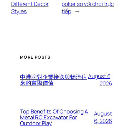
Different Decor
poker so với chơi trực
Styles
tiếp
→
MORE POSTS
August 6,
中港牌對企業接送與物流往
來的實際價值
2026
Top Benefits Of Choosing A
August
Metal RC Excavator For
6, 2026
Outdoor Play