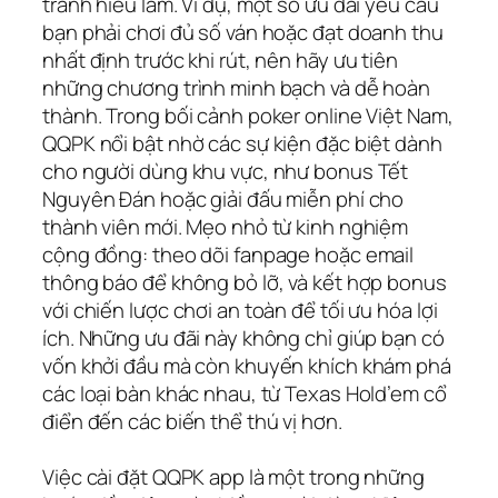
tránh hiểu lầm. Ví dụ, một số ưu đãi yêu cầu
bạn phải chơi đủ số ván hoặc đạt doanh thu
nhất định trước khi rút, nên hãy ưu tiên
những chương trình minh bạch và dễ hoàn
thành. Trong bối cảnh poker online Việt Nam,
QQPK nổi bật nhờ các sự kiện đặc biệt dành
cho người dùng khu vực, như bonus Tết
Nguyên Đán hoặc giải đấu miễn phí cho
thành viên mới. Mẹo nhỏ từ kinh nghiệm
cộng đồng: theo dõi fanpage hoặc email
thông báo để không bỏ lỡ, và kết hợp bonus
với chiến lược chơi an toàn để tối ưu hóa lợi
ích. Những ưu đãi này không chỉ giúp bạn có
vốn khởi đầu mà còn khuyến khích khám phá
các loại bàn khác nhau, từ Texas Hold’em cổ
điển đến các biến thể thú vị hơn.
Việc cài đặt QQPK app là một trong những