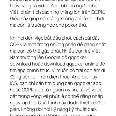
thấy hàng tá video YouTube từ người chơi
Việt, phân tích cách họ thắng lớn trên QQPK.
Điều này giúp nền tảng không chỉ là nơi chơi
mà còn là trường học cho poker thủ.
Khi nói đến việc bắt đầu chơi, cách cài đặt
QQPK là một trong những phần dễ dàng nhất
mà bạn có thể gặp phải. Nhiều bạn trẻ Việt
Nam thường lên Google gõ qqpoker
download hoặc download qqpoker online để
tìm app chính thức, vì muốn có trải nghiệm di
động tiện lợi. Trên điện thoại Android hay
iOS, bạn chỉ cần tìm đúng bản qqpoker app
hoặc QQPK app từ nguồn uy tín, tải về và cài
đặt trong vòng vài phút là có thể đăng nhập
ngay lập tức. Quá trình này được thiết kế đơn
giản, không đòi hỏi kỹ năng kỹ thuật cao,
thậm chí nếu bạn không rành công nghệ,