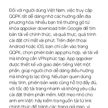
Đối với người dùng Việt Nam, việc truy cập
QQPK rất dễ dàng nhờ các hướng dẫn địa
phương hóa. Nhiều bạn trẻ thường gõ từ
khóa qqpoker download trên Google để tìm
bản tải về chính thức, và quả thực, quá trình
cài đặt chỉ mất vài phút. Trên điện thoại
Android hoặc iOS, bạn chỉ cần vào trang
QQPK, chọn phiên bản app phù hợp, và tải về
mà không cần VPN phức tạp. App qqpoker
được thiết kế với giao diện tiếng Việt một
phần, giúp người chơi dễ dàng điều hướng
mà không bị lạc lõng. Nếu bạn quen dùng
máy tính, phiên bản web cũng hỗ trợ đầy đủ,
với tốc độ tải trang nhanh và không yêu cầu
cài đặt thêm phần mềm. Một mẹo nhỏ cho
anh em Việt: hãy kiểm tra nguồn tải từ link
chính thức để tránh các trang giả mạo, vì