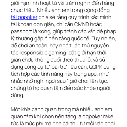
giới hạn linh hoạt từ vài trăm nghìn đến hàng
chục triệu. Nhiều anh em trong cộng đồng
tải qqpoker
chia sẻ rằng quy trình xác minh
tài khoản đơn giản, chỉ cần CMND hoặc
passport là xong, giúp tránh các vấn đề pháp
lý thường gặp ở nền tảng quốc tế. Tuy nhiên,
để chơi an toàn, hãy nhớ tuân thủ nguyên
tắc responsible gaming: đặt giới hạn thời
gian chơi, không đuổi theo thua lỗ, và sử
dụng công cụ tự loại trừ nếu cần. QQPK cũng
tích hợp các tính năng này trong app, như
nhắc nhở nghỉ ngơi sau 1 giờ chơi liên tục,
chứng tỏ họ quan tâm đến sức khỏe người
dùng.
Một khía cạnh quan trọng mà nhiều anh em
quan tâm khi chọn nền tảng là qqpoker rake,
tức là mức phí mà nhà cái thu từ mỗi ván chơi.