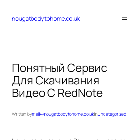
Skip
to
nougatbodytohome.co.uk
content
Понятный Сервис
Для Скачивания
Видео С RedNote
Written by
mail@nougatbodytohome.co.uk
in
Uncategorized