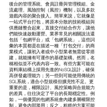
後台的管理系統、會員註冊與管理模組、金
流處理、風險控制（風控）機制，以及多款
遊戲內容的聚合接入。簡單來說，它就像是
一站式平台打包，將原本分散的技術模組與
供應鏈整合起來，直接交付給合作方，讓他
們能快速啟動運營。業界常見的相關說法還
包括「包網平台」或「包網系統」，這些詞
彙的本質都是在描述一種「打包交付」的商
業模式，讓初入者或中小型業者無需從零搭
建，就能擁有可運作的基礎架構。然而，名
稱相似並不代表內容一致。有些方案可能在
資料庫結構上採用先進的NoSQL設計，確保
高併發處理能力；另一些則可能使用傳統的
SQL系統，適合小型規模但擴充性不足。更
重要的是，權限設計、風控策略與合規能力
的差異，往往決定了平台的長期穩定性。例
如，一個優質的包網系統會內建多層權限控
制，避免內部濫用；反之，粗糙的方案可能