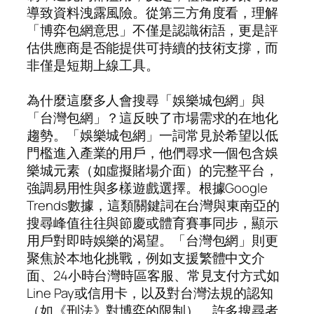
導致資料洩露風險。從第三方角度看，理解
「博弈包網意思」不僅是認識術語，更是評
估供應商是否能提供可持續的技術支撐，而
非僅是短期上線工具。
為什麼這麼多人會搜尋「娛樂城包網」與
「台灣包網」？這反映了市場需求的在地化
趨勢。「娛樂城包網」一詞常見於希望以低
門檻進入產業的用戶，他們尋求一個包含娛
樂城元素（如虛擬賭場介面）的完整平台，
強調易用性與多樣遊戲選擇。根據Google
Trends數據，這類關鍵詞在台灣與東南亞的
搜尋峰值往往與節慶或體育賽事同步，顯示
用戶對即時娛樂的渴望。「台灣包網」則更
聚焦於本地化挑戰，例如支援繁體中文介
面、24小時台灣時區客服、常見支付方式如
Line Pay或信用卡，以及對台灣法規的認知
（如《刑法》對博弈的限制）。許多搜尋者