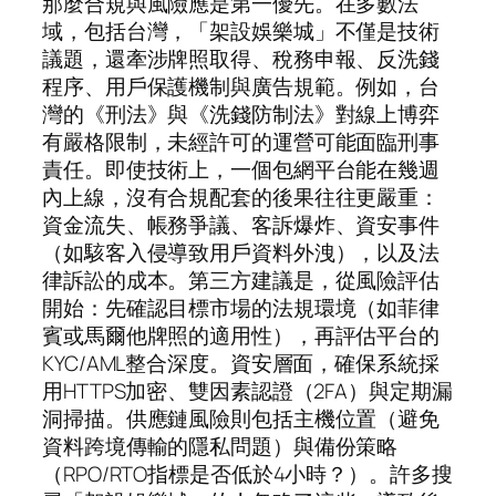
那麼合規與風險應是第一優先。在多數法
域，包括台灣，「架設娛樂城」不僅是技術
議題，還牽涉牌照取得、稅務申報、反洗錢
程序、用戶保護機制與廣告規範。例如，台
灣的《刑法》與《洗錢防制法》對線上博弈
有嚴格限制，未經許可的運營可能面臨刑事
責任。即使技術上，一個包網平台能在幾週
內上線，沒有合規配套的後果往往更嚴重：
資金流失、帳務爭議、客訴爆炸、資安事件
（如駭客入侵導致用戶資料外洩），以及法
律訴訟的成本。第三方建議是，從風險評估
開始：先確認目標市場的法規環境（如菲律
賓或馬爾他牌照的適用性），再評估平台的
KYC/AML整合深度。資安層面，確保系統採
用HTTPS加密、雙因素認證（2FA）與定期漏
洞掃描。供應鏈風險則包括主機位置（避免
資料跨境傳輸的隱私問題）與備份策略
（RPO/RTO指標是否低於4小時？）。許多搜