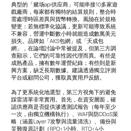
典型的「赌场api供应商」可能串接10多家遊
戲廠商，每家都有獨特的結算規則，整合時
需處理時區差異與貨幣轉換。風險在於規格
變更：若無標準化協議，更新可能導致系統
不兼容，營運中斷數小時就能造成數萬美元
損失。品牌如「AKS包網」或「天成包
網」，在論壇討論中常被提及，但第三方調
查顯示，它們的可靠性因代理而異。有些是
成熟產品，擁有數年運營紀錄；有些則是新
興方案，缺乏長期數據。建議透過獨立評測
平台或顧問公司，獲取真實用戶反饋。
為了更系統化地選型，第三方視角下的避免
踩雷清單非常實用。首先，在資安層面，確
認供應商是否提供滲透測試報告（每年至少
一次，由獨立機構執行）、WAF與防DDoS策
略（涵蓋Layer 7攻擊與流量清洗）、備份與
災難復原計劃（RPO<1小時、RTO<4小