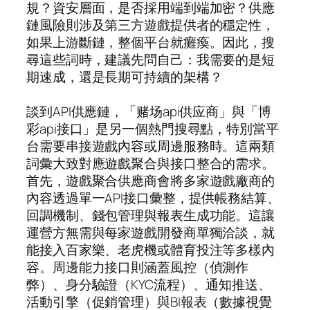
規？資安層面，是否採用端到端加密？供應
鏈風險則涉及第三方遊戲提供者的穩定性，
如果上游斷鏈，整個平台就癱瘓。因此，搜
尋這些詞時，建議先問自己：我需要的是短
期速成，還是長期可持續的架構？
談到API供應鏈，「赌场api供应商」與「博
彩api接口」是另一個熱門搜尋點，特別當平
台需要串接遊戲內容或周邊服務時。這兩類
詞彙大致對應遊戲聚合與接口整合的需求。
首先，遊戲聚合供應商會將多家遊戲廠商的
內容透過單一API接口彙整，提供帳務結算、
回調機制、錢包管理與報表生成功能。這讓
運營方無需與每家遊戲開發商單獨洽談，就
能接入百家樂、老虎機或體育投注等多樣內
容。周邊能力接口則涵蓋風控（偵測作
弊）、身分驗證（KYC流程）、通知推送、
活動引擎（促銷管理）與BI報表（數據視覺