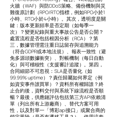
火牆（WAF）與防DDoS策略、備份機制與災
難復原計劃（RPO/RTO指標，例如RPO小於1
小時、RTO小於4小時）。其次，透明度是關
鍵：版本更新頻率是否定期（如每季一
次）？變更紀錄與重大事故公告是否公開？
處置流程是否包括根因分析（RCA）？第
三，數據管理需注重日誌留存與追溯能力
（符合GDPR或本地法規）、報表一致性（避
免多源頭數據衝突）、對帳機制（每日自動
化）與可稽核性（支援審計追蹤）。第四，
合同細節不可忽視：SLA是否量化（如
99.99% uptime）？責任歸屬如何界定（例
如資安事件誰買單）？資料所有權歸誰？終
止合約後，資料交付與系統下線流程是否順
暢？最後，供應鏈評估包括第三方API依賴清
單（列出所有上游廠商）、替代方案可用
性，以及對單一「博彩api接口」或聚合商的
鎖定風險（是否有遷移工具？）。使用這套