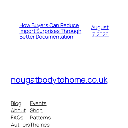
How Buyers Can Reduce
August
Import Surprises Through
7, 2026
Better Documentation
nougatbodytohome.co.uk
Blog
Events
About
Shop
FAQs
Patterns
Authors
Themes