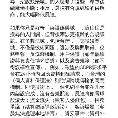
尋「架設娛樂城」的人忽略了這些，導致後
續麻煩不斷；相反，選擇有合規經驗的供應
商，能大幅降低風險。
如果你只是好奇「架設娛樂城」，這往往是
搜尋的入門詞，但背後牽涉更複雜的合規議
題。在多數法域，包括台灣，「架設娛樂
城」不僅是技術問題，還涉及牌照取得、稅
務申報、反洗錢機制、用戶保護（如年齡驗
證與負責任博弈提醒）以及廣告規範（如不
得誤導性宣傳）。例如，歐盟的GDPR要求平
台在24小時內回應資料刪除請求，而台灣的
《個人資料保護法》則強調跨境傳輸的同意
機制。即使技術上，一個包網平台能在几天
內架設完成，沒有合規配套，風險將如雪球
般滾大：資金流失（黑客入侵錢包）、帳務
爭議（結算錯誤導致訴訟）、客訴爆發（客
服無法處理本地語言）、資安事件（資料外