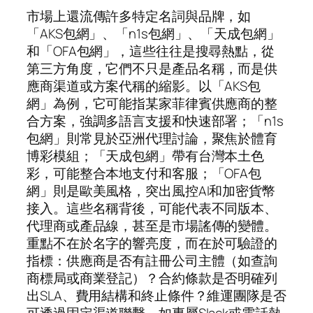
市場上還流傳許多特定名詞與品牌，如
「AKS包網」、「n1s包網」、「天成包網」
和「OFA包網」，這些往往是搜尋熱點，從
第三方角度，它們不只是產品名稱，而是供
應商渠道或方案代稱的縮影。以「AKS包
網」為例，它可能指某家菲律賓供應商的整
合方案，強調多語言支援和快速部署；「n1s
包網」則常見於亞洲代理討論，聚焦於體育
博彩模組；「天成包網」帶有台灣本土色
彩，可能整合本地支付和客服；「OFA包
網」則是歐美風格，突出風控AI和加密貨幣
接入。這些名稱背後，可能代表不同版本、
代理商或產品線，甚至是市場謠傳的變體。
重點不在於名字的響亮度，而在於可驗證的
指標：供應商是否有註冊公司主體（如查詢
商標局或商業登記）？合約條款是否明確列
出SLA、費用結構和終止條件？維運團隊是否
可透過固定渠道聯繫，如專屬Slack或電話熱