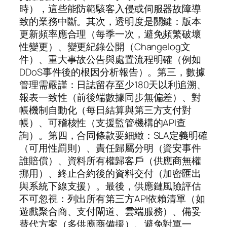
時），這些能防範駭客入侵或伺服器故障導
致的業務中斷。其次，透明度是關鍵：版本
更新頻率應合理（每季一次，避免頻繁破壞
性變更）、變更紀錄公開（Changelog文
件）、重大事故公告與處置流程明確（例如
DDoS事件後的根因分析報告）。第三，數據
管理需嚴謹：日誌留存至少180天以利追溯、
報表一致性（前後端數據同步無偏差）、對
帳機制自動化（每日結算與第三方支付對
帳）、可稽核性（支援監管機構的API查
詢）。第四，合同條款要細緻：SLA定義明確
（可用性罰則）、責任歸屬分明（資安事件
誰賠償）、資料所有權歸客戶（供應商無權
挪用）、終止合約後的資料交付（加密匯出
與系統下線支援）。最後，供應鏈風險評估
不可忽視：列出所有第三方API依賴清單（如
遊戲聚合商、支付閘道、雲端服務）、備妥
替代方案（多供應商備援）、避免對單一