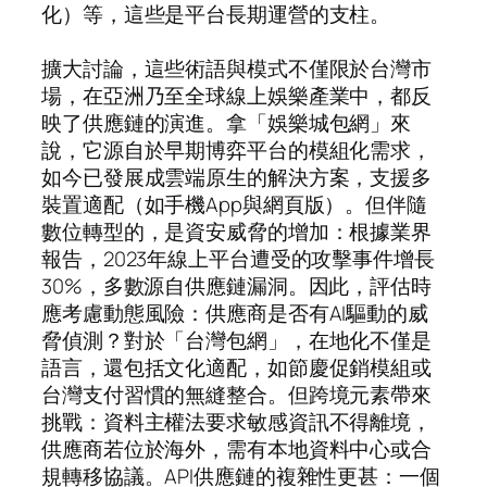
化）等，這些是平台長期運營的支柱。
擴大討論，這些術語與模式不僅限於台灣市
場，在亞洲乃至全球線上娛樂產業中，都反
映了供應鏈的演進。拿「娛樂城包網」來
說，它源自於早期博弈平台的模組化需求，
如今已發展成雲端原生的解決方案，支援多
裝置適配（如手機App與網頁版）。但伴隨
數位轉型的，是資安威脅的增加：根據業界
報告，2023年線上平台遭受的攻擊事件增長
30%，多數源自供應鏈漏洞。因此，評估時
應考慮動態風險：供應商是否有AI驅動的威
脅偵測？對於「台灣包網」，在地化不僅是
語言，還包括文化適配，如節慶促銷模組或
台灣支付習慣的無縫整合。但跨境元素帶來
挑戰：資料主權法要求敏感資訊不得離境，
供應商若位於海外，需有本地資料中心或合
規轉移協議。API供應鏈的複雜性更甚：一個