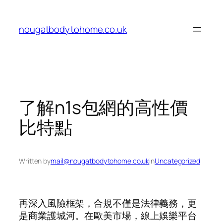
Skip
to
nougatbodytohome.co.uk
content
了解n1s包網的高性價
比特點
Written by
mail@nougatbodytohome.co.uk
in
Uncategorized
再深入風險框架，合規不僅是法律義務，更
是商業護城河。在歐美市場，線上娛樂平台