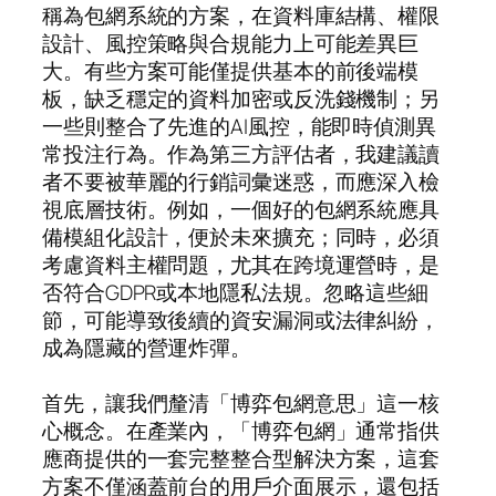
稱為包網系統的方案，在資料庫結構、權限
設計、風控策略與合規能力上可能差異巨
大。有些方案可能僅提供基本的前後端模
板，缺乏穩定的資料加密或反洗錢機制；另
一些則整合了先進的AI風控，能即時偵測異
常投注行為。作為第三方評估者，我建議讀
者不要被華麗的行銷詞彙迷惑，而應深入檢
視底層技術。例如，一個好的包網系統應具
備模組化設計，便於未來擴充；同時，必須
考慮資料主權問題，尤其在跨境運營時，是
否符合GDPR或本地隱私法規。忽略這些細
節，可能導致後續的資安漏洞或法律糾紛，
成為隱藏的營運炸彈。
首先，讓我們釐清「博弈包網意思」這一核
心概念。在產業內，「博弈包網」通常指供
應商提供的一套完整整合型解決方案，這套
方案不僅涵蓋前台的用戶介面展示，還包括