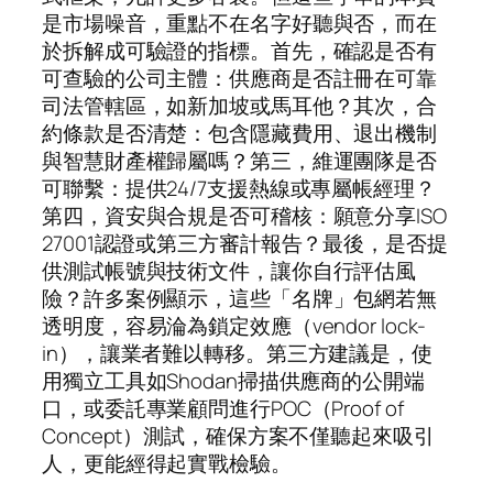
是市場噪音，重點不在名字好聽與否，而在
於拆解成可驗證的指標。首先，確認是否有
可查驗的公司主體：供應商是否註冊在可靠
司法管轄區，如新加坡或馬耳他？其次，合
約條款是否清楚：包含隱藏費用、退出機制
與智慧財產權歸屬嗎？第三，維運團隊是否
可聯繫：提供24/7支援熱線或專屬帳經理？
第四，資安與合規是否可稽核：願意分享ISO
27001認證或第三方審計報告？最後，是否提
供測試帳號與技術文件，讓你自行評估風
險？許多案例顯示，這些「名牌」包網若無
透明度，容易淪為鎖定效應（vendor lock-
in），讓業者難以轉移。第三方建議是，使
用獨立工具如Shodan掃描供應商的公開端
口，或委託專業顧問進行POC（Proof of
Concept）測試，確保方案不僅聽起來吸引
人，更能經得起實戰檢驗。