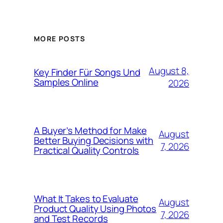
MORE POSTS
August 8,
Key Finder Für Songs Und
Samples Online
2026
A Buyer’s Method for Make
August
Better Buying Decisions with
7, 2026
Practical Quality Controls
What It Takes to Evaluate
August
Product Quality Using Photos
7, 2026
and Test Records