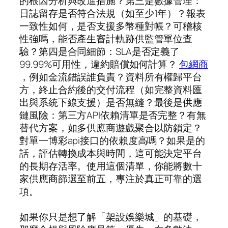
的根因分析與改進措施？第三是數據管理：
日誌留存是否符合法規（如至少1年）？報表
一致性如何，是否支援多幣種對帳？可稽核
性強嗎，能否產生審計軌跡供監管單位查
驗？第四是合同細節：SLA是否定義了
99.99%可用性，違約賠償如何計算？
包網商
，例如金流錯誤誰負責？資料所有權歸平台
方，終止合約後的交付流程（如完整資料匯
出與系統下線支援）是否無縫？最後是供應
鏈風險：第三方API依賴清單是否完整？有無
替代方案，如多供應商遊戲聚合以防鎖定？
對單一博彩api接口的依賴度高嗎？如果是的
話，評估轉換成本與時間，這可能決定平台
的長期存活率。使用這個清單，你能將數十
家供應商篩選至前五，專注於真正可靠的選
項。
如果你只是想了解「架設娛樂城」的基礎，