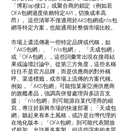
「博彩api接口」或聚合商的鎖定（例如若
OFA包網過度依賴特定API，切換成本高
昂）。這些清單不僅適用於AKS包網或n1s包
網等特定方案，也能通用於整個市場比較。
市場上還流傳著一些特定品牌或代稱，如
「AKS包網」、「n1s包網」、「天成包網」
或「OFA包網」，這些詞彙常出現在搜尋結
果或論壇討論中。從第三方角度，這些名稱
往往不是官方品牌，而是供應商的對外稱
呼、渠道標籤，或市場上流傳的方案代稱。
例如，「AKS包網」可能指某家亞洲供應商
的旗艦產品，強調高併發處理與多語言支
援；「n1s包網」則可能源自某代理商的縮
寫，專注於新興市場的快速部署；「天成包
網」聽起來有本土風格，或許是台灣代理的
在地化版本；「OFA包網」則可能代表開放
式框架，允許更多客製。但這些字串的本質