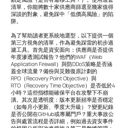
清單，你能將數十家供應商篩選至幾家值得
深談的對象，避免踩中「低價高風險」的陷
阱。
為了幫助讀者更系統地選型，以下提供一個
第三方視角的清單，作為避免踩雷的初步過
濾工具。首先是資安面向：供應商是否提供
年度滲透測試報告？他們的WAF（Web
Application Firewall）與防DDoS策略是否涵
蓋全球流量？備份與災難復原計劃的
RPO（Recovery Point Objective）與
RTO（Recovery Time Objective）是否低於4
小時？這些指標能確保平台在攻擊下不崩
潰。其次是透明度：版本更新頻率是否穩定
（如每月小更新、季度大升級）？變更紀錄
是否公開在GitHub或專屬門戶？重大事故公
告與處置流程是否詳細，例如過去資安事件