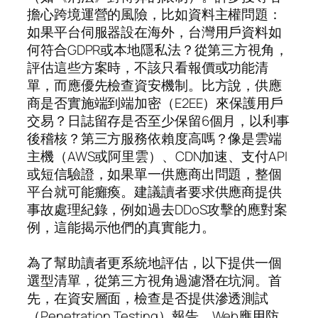
擔心跨境運營的風險，比如資料主權問題：
如果平台伺服器設在海外，台灣用戶資料如
何符合GDPR或本地隱私法？從第三方視角，
評估這些方案時，不該只看報價或功能清
單，而應優先檢查資安機制。比方說，供應
商是否實施端到端加密（E2EE）來保護用戶
交易？日誌留存是否至少保留6個月，以利事
後稽核？第三方服務依賴度高嗎？像是雲端
主機（AWS或阿里雲）、CDN加速、支付API
或短信驗證，如果單一供應商出問題，整個
平台就可能癱瘓。建議讀者要求供應商提供
事故處理紀錄，例如過去DDoS攻擊的應對案
例，這能揭示他們的真實能力。
為了幫助讀者更系統地評估，以下提供一個
選型清單，從第三方視角過濾潛在坑洞。首
先，在資安層面，檢查是否提供滲透測試
（Penetration Testing）報告、Web應用防