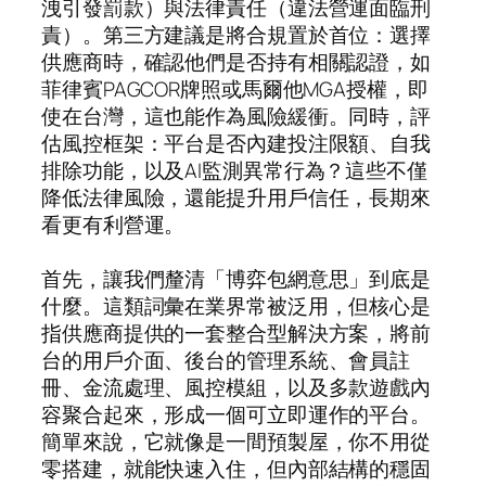
洩引發罰款）與法律責任（違法營運面臨刑
責）。第三方建議是將合規置於首位：選擇
供應商時，確認他們是否持有相關認證，如
菲律賓PAGCOR牌照或馬爾他MGA授權，即
使在台灣，這也能作為風險緩衝。同時，評
估風控框架：平台是否內建投注限額、自我
排除功能，以及AI監測異常行為？這些不僅
降低法律風險，還能提升用戶信任，長期來
看更有利營運。
首先，讓我們釐清「博弈包網意思」到底是
什麼。這類詞彙在業界常被泛用，但核心是
指供應商提供的一套整合型解決方案，將前
台的用戶介面、後台的管理系統、會員註
冊、金流處理、風控模組，以及多款遊戲內
容聚合起來，形成一個可立即運作的平台。
簡單來說，它就像是一間預製屋，你不用從
零搭建，就能快速入住，但內部結構的穩固