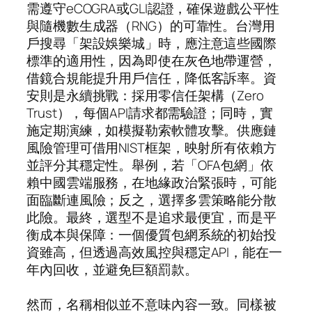
需遵守eCOGRA或GLI認證，確保遊戲公平性
與隨機數生成器（RNG）的可靠性。台灣用
戶搜尋「架設娛樂城」時，應注意這些國際
標準的適用性，因為即使在灰色地帶運營，
借鏡合規能提升用戶信任，降低客訴率。資
安則是永續挑戰：採用零信任架構（Zero
Trust），每個API請求都需驗證；同時，實
施定期演練，如模擬勒索軟體攻擊。供應鏈
風險管理可借用NIST框架，映射所有依賴方
並評分其穩定性。舉例，若「OFA包網」依
賴中國雲端服務，在地緣政治緊張時，可能
面臨斷連風險；反之，選擇多雲策略能分散
此險。最終，選型不是追求最便宜，而是平
衡成本與保障：一個優質包網系統的初始投
資雖高，但透過高效風控與穩定API，能在一
年內回收，並避免巨額罰款。
然而，名稱相似並不意味內容一致。同樣被