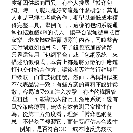
度卻因供應商而異。有些人搜尋「博弈包
網」時，可能只是好奇這是什麼概念；其他
人則是已經在考慮合作，期望以最低成本獲
得完整工具。舉例而言，這樣的包網系統通
常包括遊戲API的接入，讓平台能無縫串接百
家樂、老虎機或體育博彩等內容，同時整合
支付閘道如信用卡、電子錢包或加密貨幣。
業界還常用「包網平台」或「包網系統」來
描述類似模式，本質上都是將分散的供應鏈
打包交付給合作方，讓後者專注於行銷與用
戶獲取，而非技術開發。然而，名稱相似並
不代表品質一致：有些方案的資料庫設計鬆
散，容易遭受SQL注入攻擊；有些的權限管
理粗糙，可能導致內部員工濫用系統；還有
風控策略薄弱，無法有效偵測異常投注行
為。從第三方角度看，理解「博弈包網意
思」不是為了複製它，而是要評估其合規性
——例如，是否符合GDPR或本地反洗錢法