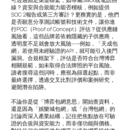
線？資安與合規能力能否稽核，例如提供
SOC 2報告或第三方審計？更務實的是，他們
是否願意分享測試帳號和技術文件，讓你進
行POC（Proof of Concept）評估？從供應鏈
風險看，這些品牌若依賴隱藏的子供應商，
透明度不足就會放大風險——例如，「天成包
網」若使用未經驗證的API，就可能引入後門
漏洞。合規框架下，評估是否符合台灣博弈
相關規範，如未取得合法牌照的平台風險。
讀者搜尋這些詞時，應視為篩選起點，而非
最終選擇，透過交叉比對評價和案例研究，
避開潛在陷阱。
不論你是從「博弈包網意思」開始查資料，
還是因為「娛樂城包網」或「台灣包網」的
討論而深入產業結構，記住把焦點放在可驗
證的合規與資安能力，而非僅功能與價格。