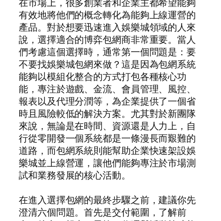
在市場上，很多創業者和企業主都希望能夠
有效地將他們的概念轉化為能夠上線運營的
產品。對於想要迅速進入娛樂城領域的人來
說，選擇適合的博弈包網商非常重要。當人
們考慮這個選擇時，通常第一個問題是：要
不要找娛樂城包網來做？這是因為包網系統
能夠以模組化整合的方式打包各種核心功
能，專注於遊戲、金流、會員管理、風控、
報表以及代理分潤等，為企業提供了一個省
時且風險較低的解決方案。尤其對於新團隊
來說，無論是在時間、資源還是人力上，自
行從零開發一個系統都是一條漫長而艱難的
道路，而包網系統則能幫助企業快速架設娛
樂城並上線營運，讓他們能夠專注於市場測
試和業務發展的核心活動。
在進入選擇包網的最終步驟之前，建議你先
澄清六個問題。首先是交付範圍，了解前