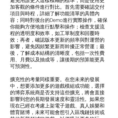
避免用誰更大這樣模糊的標準，而是使用更
加客觀的條件進行對比。首先需要確認交付
項目與時程，詳細了解功能清單的具體內
容；同時對後台的Demo進行實際操作，確保
你能夠方便地進行點擊和操作；檢查支援流
程的透明度和效率，如工單制度和回覆時
效；再者，確認版本更新的頻率與對運營的
影響，避免因頻繁更新而幹擾正常營運；最
後，了解成本結構的清晰度，包括一次性費
用、月費以及抽成等，讓後期的預算能更具
可預測性。
擴充性的考量同樣重要。在您未來的發展
中，想要添加更多的遊戲模組或功能，選擇
的博弈系統商是否支持這些擴充，將會直接
影響到您的長期發展速度和靈活性。如果您
現在已經在考慮上架電子遊戲、真人娛樂和
體育賭博，未來可能會想引入區塊鏈技術或