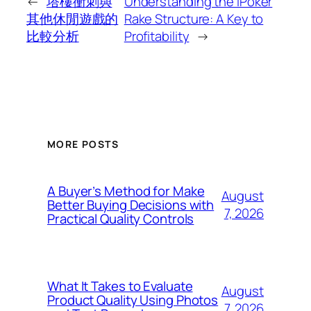
←
塔樓衝刺與
Understanding the iPoker
其他休閒遊戲的
Rake Structure: A Key to
比較分析
Profitability
→
MORE POSTS
A Buyer’s Method for Make
August
Better Buying Decisions with
7, 2026
Practical Quality Controls
What It Takes to Evaluate
August
Product Quality Using Photos
7, 2026