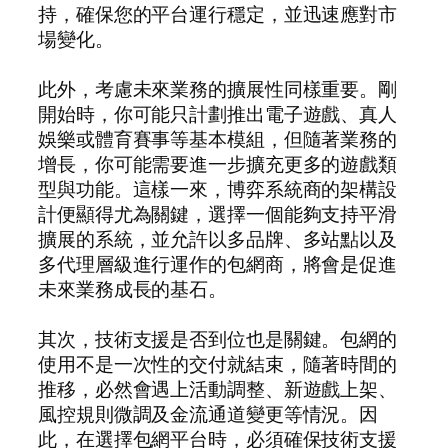
持，確保您的平台運行穩定，並迅速應對市
場變化。
此外，考慮未來業務的擴展性同樣重要。剛
開始時，你可能只計劃推出電子遊戲、真人
娛樂或體育賽事等基本模組，但隨著業務的
增長，你可能需要進一步擴充更多的遊戲類
型與功能。這樣一來，博弈系統商的架構設
計便顯得尤為關鍵，選擇一個能夠支持平滑
擴展的系統，並允許以多品牌、多站點以及
多代理層級進行運作的包網商，將會是促進
未來業務成長的基石。
其次，技術支援是否到位也是關鍵。包網的
使用不是一次性的交付就結束，隨著時間的
推移，必然會遇上活動調整、新遊戲上架、
風控規則微調及金流通道變更等情況。因
此，在選擇包網平台時，必須確保技術支援