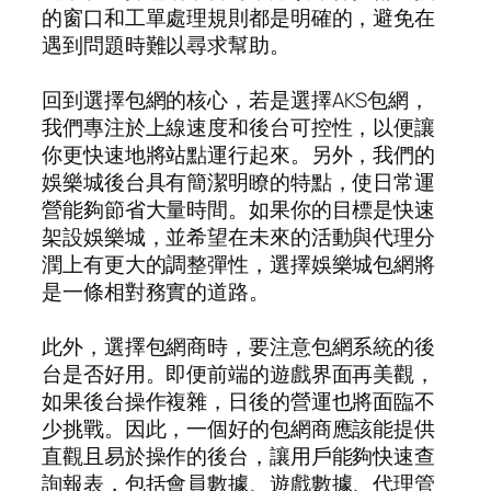
的窗口和工單處理規則都是明確的，避免在
遇到問題時難以尋求幫助。
回到選擇包網的核心，若是選擇AKS包網，
我們專注於上線速度和後台可控性，以便讓
你更快速地將站點運行起來。另外，我們的
娛樂城後台具有簡潔明瞭的特點，使日常運
營能夠節省大量時間。如果你的目標是快速
架設娛樂城，並希望在未來的活動與代理分
潤上有更大的調整彈性，選擇娛樂城包網將
是一條相對務實的道路。
此外，選擇包網商時，要注意包網系統的後
台是否好用。即便前端的遊戲界面再美觀，
如果後台操作複雜，日後的營運也將面臨不
少挑戰。因此，一個好的包網商應該能提供
直觀且易於操作的後台，讓用戶能夠快速查
詢報表，包括會員數據、遊戲數據、代理管