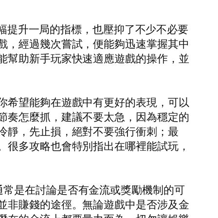
大幅提升一局的指標，也壓抑了不少不必要
戲，經過幾次嘗試，便能夠迅速掌握其中
能幫助新手玩家快速適應遊戲的操作，並
你希望能夠在遊戲中有更好的表現，可以
節奏怎麼抓，建議不要太急，因為穩定的
冷靜，先止損，絕對不要強行衝刺；最
。很多攻略也會特別指出在哪裡能試玩，
玩家們通常是在討論是否有金流或獎勵機制的可
並非賺錢的途徑。無論遊戲中是否涉及金