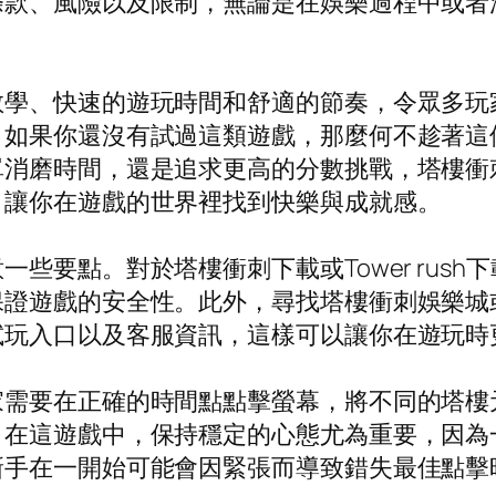
條款、風險以及限制，無論是在娛樂過程中或者
教學、快速的遊玩時間和舒適的節奏，令眾多玩
。如果你還沒有試過這類遊戲，那麼何不趁著這
單消磨時間，還是追求更高的分數挑戰，塔樓衝
，讓你在遊戲的世界裡找到快樂與成就感。
些要點。對於塔樓衝刺下載或Tower rus
保證遊戲的安全性。此外，尋找塔樓衝刺娛樂城
試玩入口以及客服資訊，這樣可以讓你在遊玩時
家需要在正確的時間點點擊螢幕，將不同的塔樓
。在這遊戲中，保持穩定的心態尤為重要，因為
新手在一開始可能會因緊張而導致錯失最佳點擊