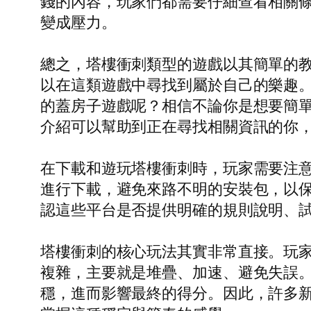
錢的內容，玩家們都需要仔細查看相關
變成壓力。
總之，塔樓衝刺類型的遊戲以其簡單的
以在這類遊戲中尋找到屬於自己的樂趣
的蓋房子遊戲呢？相信不論你是想要簡
介紹可以幫助到正在尋找相關資訊的你
在下載和遊玩塔樓衝刺時，玩家需要注意一
進行下載，避免來路不明的安裝包，以
認這些平台是否提供明確的規則說明、
塔樓衝刺的核心玩法其實非常直接。玩
複雜，主要就是堆疊、加速、避免失誤
穩，進而影響最終的得分。因此，許多