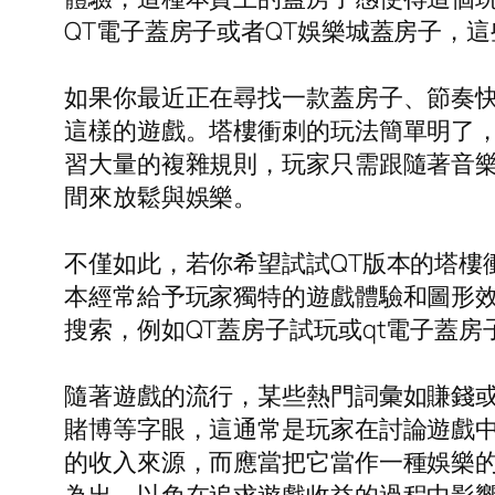
QT電子蓋房子或者QT娛樂城蓋房子，
如果你最近正在尋找一款蓋房子、節奏快、
這樣的遊戲。塔樓衝刺的玩法簡單明了
習大量的複雜規則，玩家只需跟隨著音
間來放鬆與娛樂。
不僅如此，若你希望試試QT版本的塔樓
本經常給予玩家獨特的遊戲體驗和圖形
搜索，例如QT蓋房子試玩或qt電子蓋
隨著遊戲的流行，某些熱門詞彙如賺錢或賭博
賭博等字眼，這通常是玩家在討論遊戲
的收入來源，而應當把它當作一種娛樂