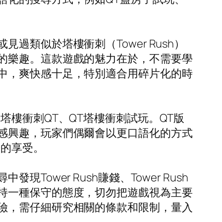
類似於塔樓衝刺（Tower Rush）
的樂趣。這款遊戲的魅力在於，不需要學
中，爽快感十足，特別適合用碎片化的時
樓衝刺QT、QT塔樓衝刺試玩。QT版
感興趣，玩家們偶爾會以更口語化的方式
暢的享受。
wer Rush賺錢、Tower Rush
持一種保守的態度，切勿把遊戲視為主要
險，需仔細研究相關的條款和限制，量入