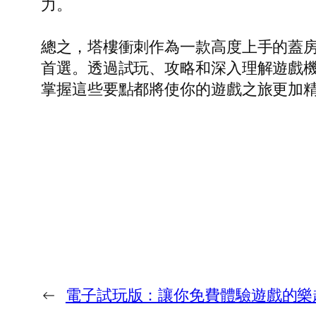
力。
總之，塔樓衝刺作為一款高度上手的蓋
首選。透過試玩、攻略和深入理解遊戲
掌握這些要點都將使你的遊戲之旅更加
←
電子試玩版：讓你免費體驗遊戲的樂