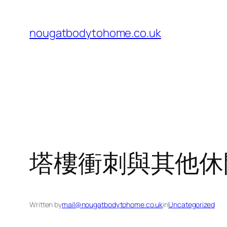
Skip
to
nougatbodytohome.co.uk
content
塔樓衝刺與其他休
Written by
mail@nougatbodytohome.co.uk
in
Uncategorized