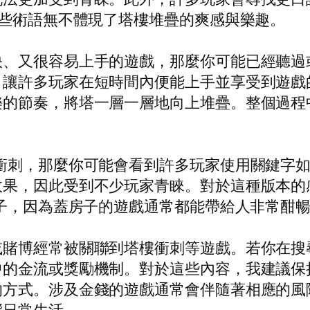
這些術語無不體現了塔樓堆疊的爽感與樂趣。
又很容易上手的遊戲，那麼你可能已經聽過或見過
，讓許多玩家在短時間內便能上手並享受到遊戲
樂的節奏，將塔一層一層地向上堆疊。整個過程
衝刺，那麼你可能會看到許多玩家使用關鍵字如塔
效果，因此受到不少玩家青睞。對於這種版本的
房子，因為蓋房子的遊戲通常都能帶給人非常酣
經常被關聯到塔樓衝刺等遊戲。若你在搜尋中發現To
中的金流或獎勵機制。對於這些內容，我建議保
的方式。涉及金錢的遊戲通常會伴隨著相應的風