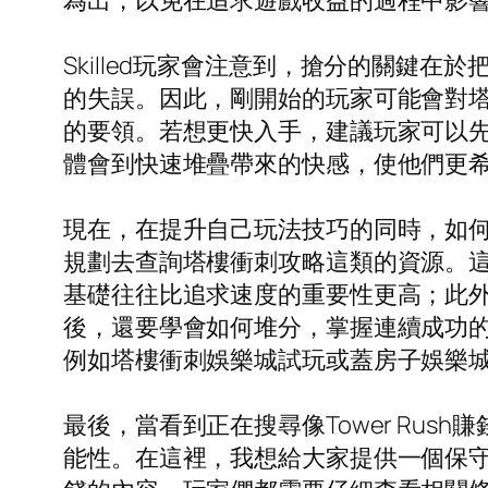
為出，以免在追求遊戲收益的過程中影
Skilled玩家會注意到，搶分的關鍵
的失誤。因此，剛開始的玩家可能會對
的要領。若想更快入手，建議玩家可以
體會到快速堆疊帶來的快感，使他們更
現在，在提升自己玩法技巧的同時，如
規劃去查詢塔樓衝刺攻略這類的資源。
基礎往往比追求速度的重要性更高；此
後，還要學會如何堆分，掌握連續成功
例如塔樓衝刺娛樂城試玩或蓋房子娛樂
最後，當看到正在搜尋像Tower Rus
能性。在這裡，我想給大家提供一個保