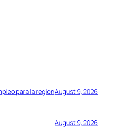
mpleo para la región
August 9, 2026
August 9, 2026