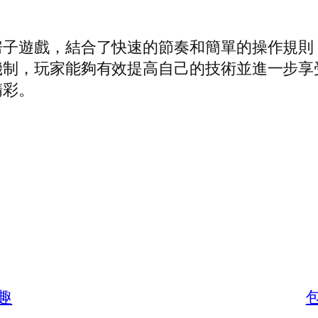
房子遊戲，結合了快速的節奏和簡單的操作規則
機制，玩家能夠有效提高自己的技術並進一步享
精彩。
趣