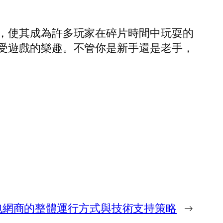
，使其成為許多玩家在碎片時間中玩耍的
受遊戲的樂趣。不管你是新手還是老手，
包網商的整體運行方式與技術支持策略
→