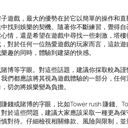
房子遊戲，最大的優勢在於它以簡單的操作和直
活中找到娛樂的契機。隨著你不斷練習，覺得自
鬆心情，還是希望在遊戲中尋找一些刺激，塔樓
此，對於任何一位熱愛遊戲的玩家而言，這款遊
戲樂趣的同時，體驗到建築的快感。
或賭博等字眼。對這些話題，建議你採取較為謹
，我們都應該將其視為遊戲體驗的一部分，任何
力，切勿將娛樂變為負擔。
賭博的字眼，比如Tower rush 賺錢、Tow
。對於這些問題，建議大家應該采取一種更為保
謹慎對待。仔細檢視相關條款、風險與限制，並