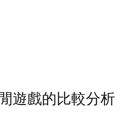
閒遊戲的比較分析