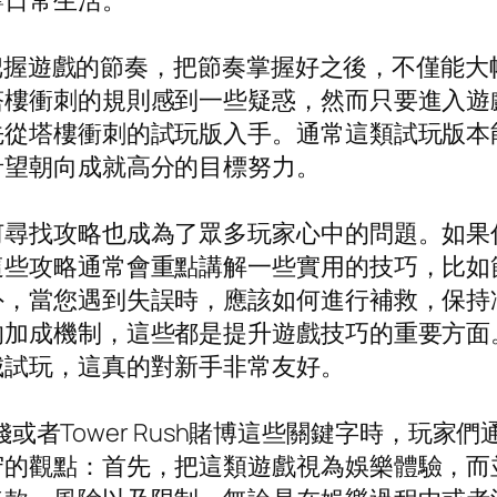
響日常生活。
在於把握遊戲的節奏，把節奏掌握好之後，不僅能
塔樓衝刺的規則感到一些疑惑，然而只要進入遊
先從塔樓衝刺的試玩版入手。通常這類試玩版本
希望朝向成就高分的目標努力。
何尋找攻略也成為了眾多玩家心中的問題。如果
這些攻略通常會重點講解一些實用的技巧，比如
外，當您遇到失誤時，應該如何進行補救，保持
的加成機制，這些都是提升遊戲技巧的重要方面
城試玩，這真的對新手非常友好。
h賺錢或者Tower Rush賭博這些關鍵字時，
守的觀點：首先，把這類遊戲視為娛樂體驗，而