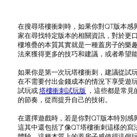
在搜尋塔樓衝刺時，如果你對QT版本感
家在尋找特定版本的相關資訊，對於更口
樓堆疊的本質其實就是一種蓋房子的樂趣
法來獲得更多的技巧和建議，或者希望
如果你是第一次玩塔樓衝刺，建議從試
在不需要付出金錢成本的情況下享受遊玩帶
試玩或
塔樓衝刺試玩版
，這些都是常見
的節奏，從而提升自己的技術。
在選擇遊戲時，若是你對QT版本特別感
這其中還包括了像QT塔樓衝刺這樣的寫
體驗，這種本質上的蓋房子感使得這個玩