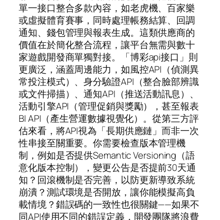
單一接口整合多款內容，如老虎機、百家樂
或虛擬體育賽事，同時處理帳務結算、回調
通知、錢包管理與報表生成。這類供應商的
價值在於簡化整合流程，讓平台無需與數十
家遊戲開發商單獨對接。「博彩api接口」則
更廣泛，涵蓋周邊能力，如風控API（偵測異
常投注模式）、身分驗證API（整合臉部辨識
或文件掃描）、通知API（推送活動訊息）、
活動引擎API（管理促銷與獎勵），甚至報表
BI API（產生營運數據視覺化）。從第三方評
估來看，將API視為「長期供應鏈」而非一次
性串接至關重要。你需要檢查版本管理機
制，例如是否提供Semantic Versioning（語
意化版本控制），變更公告是否提前30天通
知？回滾機制是否完善，以防更新導致系統
崩潰？測試環境是否開放，讓你能模擬高負
載情境？錯誤碼的一致性也很關鍵——如果不
同API使用不同的錯誤定義，開發團隊將浪費