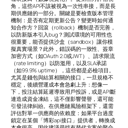
角，這些API不該被視為一次性串接，而是長
期供應鏈的一部分。關鍵是要檢查版本管理
機制：是否有定期更新公告？變更時如何通
知合作方？回滾（rollback）機制是否完善，
以防新版本引入bug？測試環境的可用性也
很重要，能否提供沙盒（sandbox）讓你模
擬真實場景？此外，錯誤碼的一致性、簽章
加密方式（如OAuth 2.0或JWT）、請求限流
（rate limiting）以防濫用，以及SLA承諾
（如99.9% uptime），這些都是必檢項目。
尤其是錢包與結算相關的接口，一旦規格不
穩定，後續營運成本會急劇上升：想像一
下，投注結算延遲導致用戶投訴，或是API斷
連造成資金凍結，這不僅影響聲譽，還可能
引發法律糾紛。在供應鏈風險框架下，還需
評估對單一供應商的依賴度：如果平台過度
鎖定在某個「博彩api接口」提供者，轉換成
本會很高，因此建議尋找有替代方案的聚合