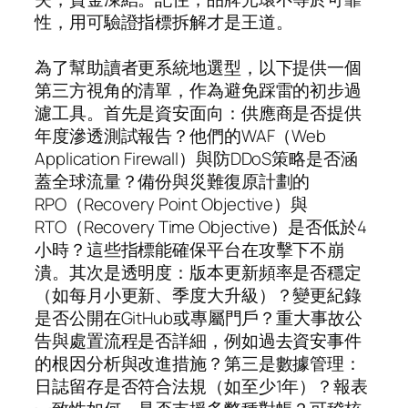
性，用可驗證指標拆解才是王道。
為了幫助讀者更系統地選型，以下提供一個
第三方視角的清單，作為避免踩雷的初步過
濾工具。首先是資安面向：供應商是否提供
年度滲透測試報告？他們的WAF（Web
Application Firewall）與防DDoS策略是否涵
蓋全球流量？備份與災難復原計劃的
RPO（Recovery Point Objective）與
RTO（Recovery Time Objective）是否低於4
小時？這些指標能確保平台在攻擊下不崩
潰。其次是透明度：版本更新頻率是否穩定
（如每月小更新、季度大升級）？變更紀錄
是否公開在GitHub或專屬門戶？重大事故公
告與處置流程是否詳細，例如過去資安事件
的根因分析與改進措施？第三是數據管理：
日誌留存是否符合法規（如至少1年）？報表