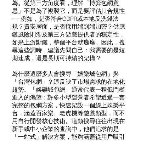
為。從第三方角度看，理解「博弈包網意
思」不是為了複製它，而是要評估其合規性
——例如，是否符合GDPR或本地反洗錢法
規？資安層面，是否採用端到端加密？供應
鏈風險則涉及第三方遊戲提供者的穩定性，
如果上游斷鏈，整個平台就癱瘓。因此，搜
尋這些詞時，建議先問自己：我需要的是短
期速成，還是長期可持續的架構？
為什麼這麼多人會搜尋「娛樂城包網」與
「台灣包網」？這反映了市場需求的在地化
趨勢。「娛樂城包網」通常代表一種低門檻
進入的渴望：許多小型運營者希望透過一套
完整的包網方案，快速架設一個線上娛樂平
台，涵蓋百家樂、老虎機等遊戲類型，而不
用自行開發核心技術。這類搜尋往往出現在
新手或中小企業的查詢中，他們追求的是
「一站式」解決方案，能夠涵蓋從用戶吸引