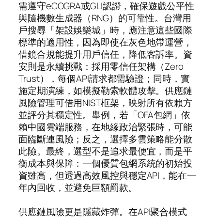
需遵守eCOGRA或GLI認證，確保遊戲公平性
與隨機數生成器（RNG）的可靠性。台灣用
戶搜尋「架設娛樂城」時，應注意這些國際
標準的適用性，因為即使在灰色地帶運營，
借鏡合規能提升用戶信任，降低客訴率。資
安則是永續挑戰：採用零信任架構（Zero
Trust），每個API請求都需驗證；同時，實
施定期演練，如模擬勒索軟體攻擊。供應鏈
風險管理可借用NIST框架，映射所有依賴方
並評分其穩定性。舉例，若「OFA包網」依
賴中國雲端服務，在地緣政治緊張時，可能
面臨斷連風險；反之，選擇多雲策略能分散
此險。最終，選型不是追求最便宜，而是平
衡成本與保障：一個優質包網系統的初始投
資雖高，但透過高效風控與穩定API，能在一
年內回收，並避免巨額罰款。
供應鏈風險更是隱藏炸彈。在API聚合模式