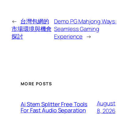
←
台灣包網的
Demo PG Mahjong Ways:
市場環境與機會
Seamless Gaming
探討
Experience
→
MORE POSTS
August
Ai Stem Splitter Free Tools
For Fast Audio Separation
8, 2026