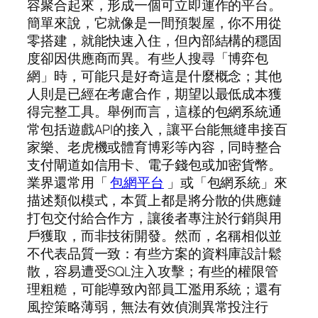
容聚合起來，形成一個可立即運作的平台。
簡單來說，它就像是一間預製屋，你不用從
零搭建，就能快速入住，但內部結構的穩固
度卻因供應商而異。有些人搜尋「博弈包
網」時，可能只是好奇這是什麼概念；其他
人則是已經在考慮合作，期望以最低成本獲
得完整工具。舉例而言，這樣的包網系統通
常包括遊戲API的接入，讓平台能無縫串接百
家樂、老虎機或體育博彩等內容，同時整合
支付閘道如信用卡、電子錢包或加密貨幣。
業界還常用「
包網平台
」或「包網系統」來
描述類似模式，本質上都是將分散的供應鏈
打包交付給合作方，讓後者專注於行銷與用
戶獲取，而非技術開發。然而，名稱相似並
不代表品質一致：有些方案的資料庫設計鬆
散，容易遭受SQL注入攻擊；有些的權限管
理粗糙，可能導致內部員工濫用系統；還有
風控策略薄弱，無法有效偵測異常投注行