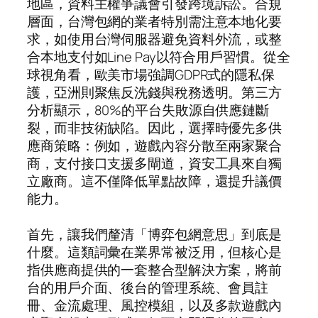
地區，資料主權爭議會引發跨境訴訟。合規
層面，台灣包網的業者特別需注意本地化要
求，如使用台灣伺服器避免資料外流，或整
合本地支付如Line Pay以符合用戶習慣。從全
球視角看，歐美市場強調GDPR式的隱私保
護，亞洲則聚焦反洗錢與稅務透明。第三方
分析顯示，80%的平台失敗源自供應鏈斷
裂，而非技術缺陷。因此，選擇時優先多供
應商策略：例如，遊戲內容分散至兩家聚合
商，支付接口支援多閘道，資安工具來自獨
立廠商。這不僅降低單點故障，還提升議價
能力。
首先，讓我們釐清「博弈包網意思」到底是
什麼。這類詞彙在業界常被泛用，但核心是
指供應商提供的一套整合型解決方案，將前
台的用戶介面、後台的管理系統、會員註
冊、金流處理、風控模組，以及多款遊戲內