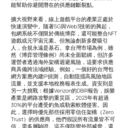
能幫助你避開潛在的供應鏈斷裂點。
擴大視野來看，線上遊戲平台的產業正處於
快速演變中。隨著5G與Web3技術的興起，
包網系統不僅限於傳統博弈，還可能整合NFT
遊戲或元宇宙元素。但無論創新多麼吸引
人，合規永遠是基石。拿台灣市場為例，雖
然《博弈管理條例》尚未全面鬆綁，但許多
運營者透過海外架構迴避風險，這要求供應
商具備跨法域經驗。例如，一個好的台灣包
網方案應內建IP偵測，自動阻擋高風險地區
流量，並支援本地稅務報表生成。資安則是
另一大挑戰：根據Verizon的DBIR報告，娛樂
產業是網路攻擊的重災區，2023年有超過
30%的平台遭受釣魚或勒索軟體侵害。因
此，選擇時優先那些採用零信任架構（Zero
Trust）的供應商，他們假設所有流量皆不可
信，需多層驗證。這不僅防禦外部威脅，還