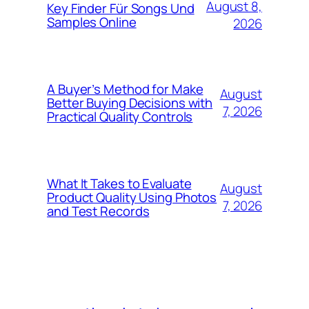
August 8,
Key Finder Für Songs Und
Samples Online
2026
A Buyer’s Method for Make
August
Better Buying Decisions with
7, 2026
Practical Quality Controls
What It Takes to Evaluate
August
Product Quality Using Photos
7, 2026
and Test Records