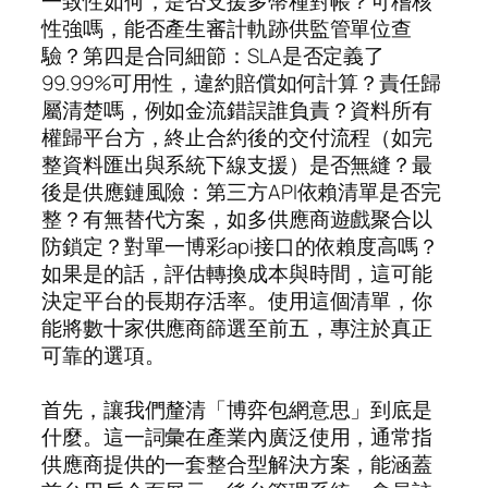
一致性如何，是否支援多幣種對帳？可稽核
性強嗎，能否產生審計軌跡供監管單位查
驗？第四是合同細節：SLA是否定義了
99.99%可用性，違約賠償如何計算？責任歸
屬清楚嗎，例如金流錯誤誰負責？資料所有
權歸平台方，終止合約後的交付流程（如完
整資料匯出與系統下線支援）是否無縫？最
後是供應鏈風險：第三方API依賴清單是否完
整？有無替代方案，如多供應商遊戲聚合以
防鎖定？對單一博彩api接口的依賴度高嗎？
如果是的話，評估轉換成本與時間，這可能
決定平台的長期存活率。使用這個清單，你
能將數十家供應商篩選至前五，專注於真正
可靠的選項。
首先，讓我們釐清「博弈包網意思」到底是
什麼。這一詞彙在產業內廣泛使用，通常指
供應商提供的一套整合型解決方案，能涵蓋