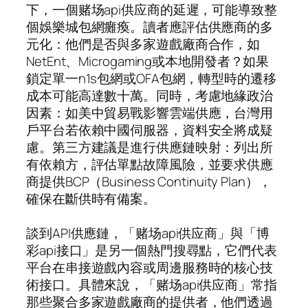
下，一個赌场api供应商的延遲，可能導致整
個娛樂城包網癱瘓。讀者應評估供應商的多
元化：他們是否與多家遊戲廠商合作，如
NetEnt、Microgaming或本地開發者？如果
鎖定單一n1s包網或OFA包網，轉型時的遷移
成本可能高達數十萬。同時，考慮地緣政治
因素：如美中貿易戰影響雲端供應，台灣用
戶平台若依賴中國伺服器，資料安全將成疑
慮。第三方建議是進行供應鏈映射：列出所
有依賴方，評估單點故障風險，並要求供應
商提供BCP（Business Continuity Plan），
確保在斷供時有備案。
談到API供應鏈，「赌场api供应商」與「博
彩api接口」是另一個熱門搜尋點，它們代表
平台在串接遊戲內容或周邊服務時的核心技
術接口。具體來說，「赌场api供应商」常指
那些聚合多家遊戲廠商的提供者，他們透過