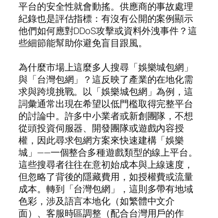
平台的安全性就會動搖。供應商的事故處理
紀錄也是評估指標：有沒有公開的案例顯示
他們如何應對DDoS攻擊或資料外洩事件？這
些細節能幫助你避免盲目跟風。
為什麼市場上這麼多人搜尋「娛樂城包網」
與「台灣包網」？這反映了產業的在地化需
求與跨境挑戰。以「娛樂城包網」為例，這
詞彙通常出現在希望以低門檻取得完整平台
的討論中。許多中小業者或新創團隊，不想
從頭投資伺服器、開發團隊或遊戲內容授
權，因此尋求包網方案來快速建構「娛樂
城」——一個整合多種遊戲類型的線上平台。
這些搜尋者往往在意初始成本與上線速度，
但忽略了背後的隱藏費用，如授權費或流量
成本。轉到「台灣包網」，這則多帶有地域
色彩，涉及語言本地化（如繁體中文介
面）、客服時區調整（配合台灣用戶的作