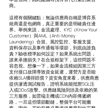
商。
這裡有個關鍵點：無論供應商自稱是博弈系
統商還是包網商，真正重要的是明確責任邊
界。舉例來說，金流處理、KYC（Know Your
Customer）與AML（Anti-Money
Laundering）合規、風控監控、客服支援、
資料保存以及事件通報等環節，到底由誰負
責？驗收標準如何設定？如果系統出問題，
誰來承擔損失？在合規框架下，這些問題不
容忽視。想像一下，如果金流模組因第三方
支付接口故障導致資金延遲，運營方是否能
依賴SLA獲得賠償？資安角度來看，供應商應
提供滲透測試報告，證明系統能抵禦SQL注
入或DDoS攻擊。供應鏈風險則涉及依賴的第
三方服務，如雲端主機或CDN內容傳遞網
路，一旦這些環節斷鏈，整個平台可能癱
瘓。因此，簽約前務必要求供應商列出完整