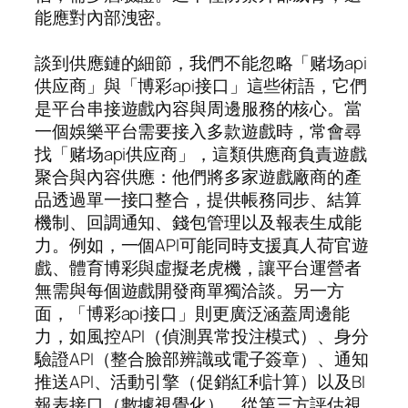
能應對內部洩密。
談到供應鏈的細節，我們不能忽略「赌场api
供应商」與「博彩api接口」這些術語，它們
是平台串接遊戲內容與周邊服務的核心。當
一個娛樂平台需要接入多款遊戲時，常會尋
找「赌场api供应商」，這類供應商負責遊戲
聚合與內容供應：他們將多家遊戲廠商的產
品透過單一接口整合，提供帳務同步、結算
機制、回調通知、錢包管理以及報表生成能
力。例如，一個API可能同時支援真人荷官遊
戲、體育博彩與虛擬老虎機，讓平台運營者
無需與每個遊戲開發商單獨洽談。另一方
面，「博彩api接口」則更廣泛涵蓋周邊能
力，如風控API（偵測異常投注模式）、身分
驗證API（整合臉部辨識或電子簽章）、通知
推送API、活動引擎（促銷紅利計算）以及BI
報表接口（數據視覺化）。從第三方評估視