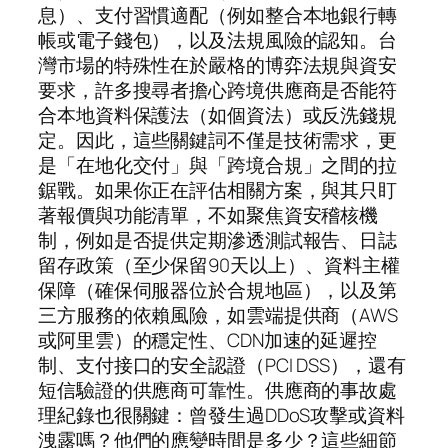
息）、支付習慣適配（例如整合本地銀行轉
帳或電子錢包），以及法規風險的認知。台
灣市場的特殊性在於嚴格的博弈法規與資安
要求，許多搜尋者擔心跨境供應商是否能符
合本地資料保護法（如個資法）或反洗錢規
定。因此，這些關鍵詞不僅是技術需求，更
是「在地化交付」與「跨境合規」之間的拉
鋸戰。如果你正在評估相關方案，與其只盯
著報價與功能清單，不如聚焦資安稽核機
制，例如是否提供定期滲透測試報告、日誌
留存政策（至少保留90天以上）、資料主權
保障（確保伺服器位於合規地區），以及第
三方服務的依賴風險，如雲端提供商（AWS
或阿里雲）的穩定性、CDN加速的延遲控
制、支付接口的安全認證（PCI DSS），還有
短信驗證的供應商可靠性。供應商的事故處
理紀錄也很關鍵：曾發生過DDoS攻擊或資料
洩露嗎？他們的應變時間是多少？這些細節