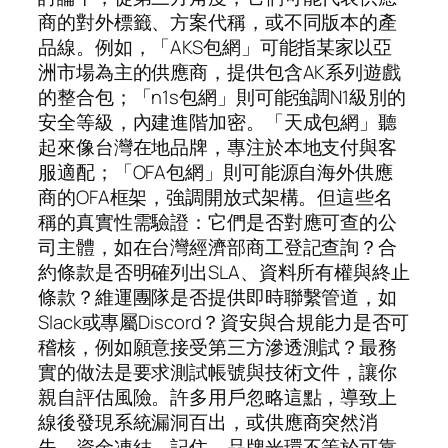
商的對外標籤、方案代稱，或不同版本的產
品線。例如，「AKS包網」可能指某家以亞
洲市場為主的供應商，提供包含AK系列遊戲
的整合包；「n1s包網」則可能強調N1級別的
安全等級，內建進階加密。「天成包網」聽
起來像台灣在地品牌，專注於本地支付與客
服適配；「OFA包網」則可能源自海外供應
商的OFA框架，強調開放式架構。但這些名
稱的真實性需驗證：它們是否對應可查的公
司主體，如在台灣經濟部商工登記查詢？合
約條款是否明確列出SLA、資料所有權與終止
條款？維運團隊是否提供即時聯繫管道，如
Slack或專屬Discord？資安與合規能力是否可
稽核，例如願意接受第三方滲透測試？最務
實的做法是要求測試帳號與技術文件，讓你
親自評估風險。許多用戶忽略這點，導致上
線後發現系統漏洞百出，或供應商突然消
失，資金凍結。記住，品牌光環不等於可靠