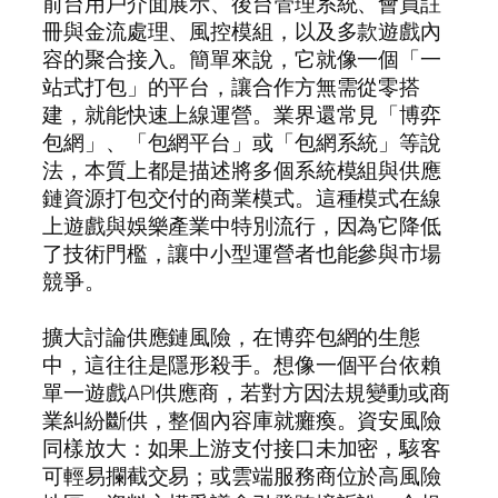
前台用戶介面展示、後台管理系統、會員註
冊與金流處理、風控模組，以及多款遊戲內
容的聚合接入。簡單來說，它就像一個「一
站式打包」的平台，讓合作方無需從零搭
建，就能快速上線運營。業界還常見「博弈
包網」、「包網平台」或「包網系統」等說
法，本質上都是描述將多個系統模組與供應
鏈資源打包交付的商業模式。這種模式在線
上遊戲與娛樂產業中特別流行，因為它降低
了技術門檻，讓中小型運營者也能參與市場
競爭。
擴大討論供應鏈風險，在博弈包網的生態
中，這往往是隱形殺手。想像一個平台依賴
單一遊戲API供應商，若對方因法規變動或商
業糾紛斷供，整個內容庫就癱瘓。資安風險
同樣放大：如果上游支付接口未加密，駭客
可輕易攔截交易；或雲端服務商位於高風險