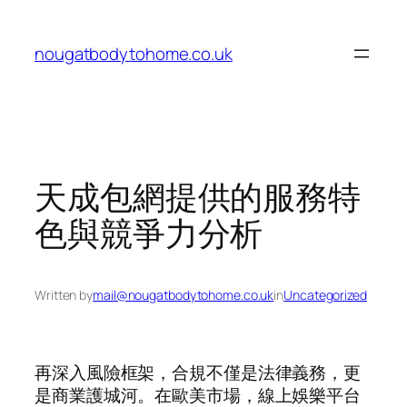
Skip
to
nougatbodytohome.co.uk
content
天成包網提供的服務特
色與競爭力分析
Written by
mail@nougatbodytohome.co.uk
in
Uncategorized
再深入風險框架，合規不僅是法律義務，更
是商業護城河。在歐美市場，線上娛樂平台