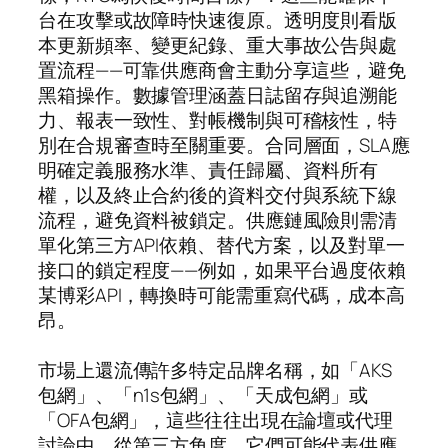
台在攻擊或故障時快速復原。透明度則看版
本更新頻率、變更紀錄、重大事故公告與處
置流程——可靠供應商會主動分享這些，避免
黑箱操作。數據管理涵蓋日誌留存與追溯能
力、報表一致性、對帳機制與可稽核性，特
別在合規審查時至關重要。合同層面，SLA應
明確定義服務水準、責任歸屬、資料所有
權，以及終止合約後的資料交付與系統下線
流程，避免資料被鎖定。供應鏈風險則需清
單化第三方API依賴、替代方案，以及對單一
接口的鎖定程度——例如，如果平台過度依賴
某博彩API，轉換時可能需重寫代碼，成本高
昂。
市場上還流傳許多特定品牌名稱，如「AKS
包網」、「n1s包網」、「天成包網」或
「OFA包網」，這些往往出現在論壇或代理
討論中，從第三方角度，它們可能代表供應