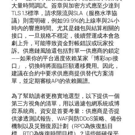
大量時間調試。簽章與加密方式應至少達到
TLS 1.3標準，請求限流與SLA（服務水準協
議）則需明確，例如99.9%的上線率與24小
時內的響應時間。尤其是錢包與結算相關的
接口，一旦規格不穩定，後續營運成本會急
劇上升，可能導致資金對帳錯誤或玩家投
訴。供應鏈風險還包括對單一供應商的鎖定
——如果你的平台過度依賴某家「博彩api接
口」，切換時將面臨巨額遷移費用。因此，
建議在合約中要求供應商提供替代方案清
單，並定期審核API的依賴圖譜。
為了幫助讀者更務實地選型，以下提供一個
第三方視角的清單，用以過濾包網系統或博
弈系統商。資安是首要考量：供應商是否提
供滲透測試報告、WAF與防DDoS策略、備份
機制以及災難復原計劃（RPO為恢復點目
標，RTO為恢復時間目標）？這些能確保平