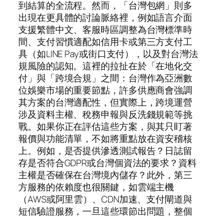
到結算的全流程。然而，「台灣包網」則多
出現在更具體的討論脈絡裡，例如語言介面
支援繁體中文、客服時區調整為台灣標準時
間、支付習慣適配如信用卡或第三方支付工
具（如LINE Pay或街口支付），以及對台灣法
規風險的認知。這裡的拉扯在於「在地化交
付」與「跨境合規」之間：台灣作為亞洲數
位娛樂市場的重要節點，許多供應商會強調
其方案的台灣適配性，但實際上，跨境運營
涉及資料主權、稅務申報與反洗錢規範等挑
戰。如果你正在評估這些方案，與其只盯著
報價與功能清單，不如將重點放在資安稽核
上。例如，是否提供滲透測試報告？日誌留
存是否符合GDPR或台灣個資法的要求？資料
主權是否確保在台灣境內儲存？此外，第三
方服務的依賴度也很關鍵，如雲端主機
（AWS或阿里雲）、CDN加速、支付閘道與
短信驗證服務，一旦這些環節出問題，整個