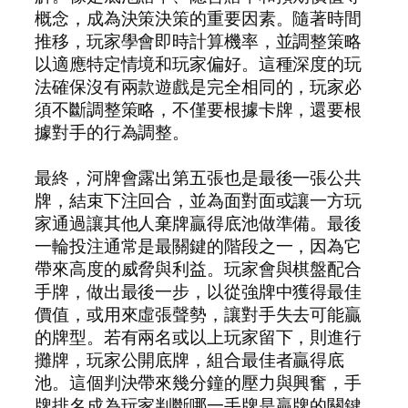
概念，成為決策決策的重要因素。隨著時間
推移，玩家學會即時計算機率，並調整策略
以適應特定情境和玩家偏好。這種深度的玩
法確保沒有兩款遊戲是完全相同的，玩家必
須不斷調整策略，不僅要根據卡牌，還要根
據對手的行為調整。
最終，河牌會露出第五張也是最後一張公共
牌，結束下注回合，並為面對面或讓一方玩
家通過讓其他人棄牌贏得底池做準備。最後
一輪投注通常是最關鍵的階段之一，因為它
帶來高度的威脅與利益。玩家會與棋盤配合
手牌，做出最後一步，以從強牌中獲得最佳
價值，或用來虛張聲勢，讓對手失去可能贏
的牌型。若有兩名或以上玩家留下，則進行
攤牌，玩家公開底牌，組合最佳者贏得底
池。這個判決帶來幾分鐘的壓力與興奮，手
牌排名成為玩家判斷哪一手牌是贏牌的關鍵