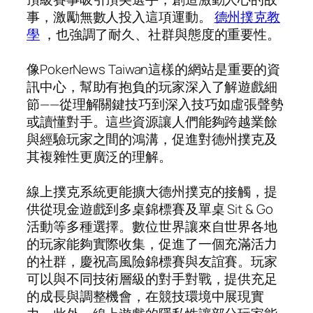
事，激勵無數人投入這項運動。
德州撲克教
學
，也強調了耐久、社群與態度的重要性。
像PokerNews Taiwan這樣的網站是重要的資
訊中心，幫助有抱負的玩家深入了解遊戲細
節——從理解關鍵技巧到深入技巧如虛張聲勢
或讀懂對手。這些資源讓人們能夠跨越業餘
與經驗玩家之間的鴻溝，促進對德州撲克及
其複雜性更廣泛的理解。
線上撲克系統更能擴大德州撲克的接觸，提
供從現金遊戲到多桌錦標賽及單桌 Sit & Go
活動等多種選擇。數位世界讓來自世界各地
的玩家能夠實際收集，促進了一個充滿活力
的社群，慶祝高風險錦標賽與友誼賽。玩家
可以與不同技術層級的對手對戰，提供充足
的成長與調整機會，在競技環境中展現實