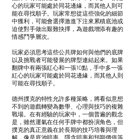
心的玩家可能處於同花邊緣，而其他人則可
能在尋找順子。玩家常想從這些強化的細節
中獲利，可能會選擇激進下注來累積底池或
迫使對手做出艱難抉擇，為遊戲增添有趣的
情感鬥爭層次。
玩家必須思考這些公共牌如何與他們的底牌
以及挑戰者可能發展的牌型連結起來。如果
翻牌中有兩張紅心和一張10點，手中多一張
紅心的玩家可能處於同花邊緣，而其他人則
可能在尋找順子。
德州撲克的特性允許多種策略，將看似意想
不到的遊戲轉變為數學、心理與技巧的複雜
戰場。在有經驗的玩家中，一個普遍的觀念
是，雖然運氣在任何手牌中都扮演角色，但
撲克的真正意義在於長期的技巧培養與理
解。像是底池賠率、隱含賠率和預期價值等