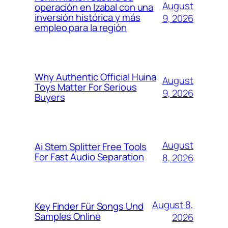
August
operación en Izabal con una
inversión histórica y más
9, 2026
empleo para la región
Why Authentic Official Huina
August
Toys Matter For Serious
9, 2026
Buyers
August
Ai Stem Splitter Free Tools
For Fast Audio Separation
8, 2026
August 8,
Key Finder Für Songs Und
Samples Online
2026