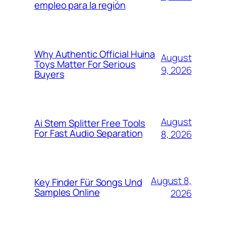
empleo para la región
Why Authentic Official Huina
August
Toys Matter For Serious
9, 2026
Buyers
August
Ai Stem Splitter Free Tools
For Fast Audio Separation
8, 2026
August 8,
Key Finder Für Songs Und
Samples Online
2026