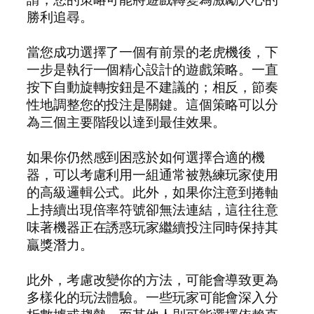
勝利追尋。
當您成功選擇了一個有前景的老虎機後，下
一步是執行一個精心設計的遊戲策略。一直
按下自動旋轉按鈕是不建議的；相反，節奏
性地調整您的投注是關鍵。這個策略可以分
為三個主要階段以達到最佳效果。
如果你仍然感到困惑於如何選擇合適的機
器，可以考慮利用一組通常被熟練玩家使用
的高級邏輯公式。此外，如果你注意到捲軸
上持續出現倍率符號卻無法連結，這往往意
味著機器正在誘惑玩家繼續投注同時保持其
贏獎潛力。
此外，考慮改變你的方法，可能會導致更為
多樣化的玩法體驗。一些玩家可能會深入分