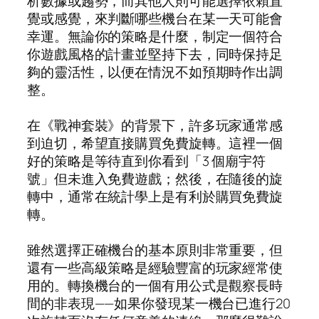
析數據或趨勢，而其他人則可能選擇依賴直
覺或感覺，來判斷哪些機台在某一天可能會
幸運。無論你的策略是什麼，制定一個符合
你遊戲風格的計畫並堅持下去，同時保持足
夠的靈活性，以便在情況不如預期時作出調
整。
在《戰神套裝》的背景下，許多玩家通常感
到迫切，希望直接購買免費旋轉。這裡一個
好的策略是等待直到你看到「3 個廟宇符
號」但未進入免費遊戲；然後，在隨後的旋
轉中，通常在統計學上是有利於購買免費旋
轉。
雖然選擇正確機台的基本原則非常重要，但
還有一些高級策略是經驗豐富的玩家經常使
用的。轉換機台的一個有用公式是觀察長時
間的非表現——如果你發現某一機台已進行20