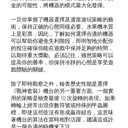
金的可能性，將機器的模式最大化發揮。
一旦你掌握了機器選擇及適當遊玩策略的藝
術，保持正確的心態同樣必要。水果機本質
上是彩票，因此，了解如何選擇合適的機器
可以幫助你避免失利階段，而明智地分配你
的投注確保你能在遊戲中保持足夠的時間，
以期待重大獎勵。必須記住，雖然策略可以
提高你的勝率，但保持冷靜的心態是享受遊
戲體驗的關鍵。
除了即時觀察之外，檢查歷史性能是選擇
《戰神套裝》機台的另一重要方面。一個實
用的策略是檢查最後 10 次旋轉的表現。如果
轉輪上經常出現倍數符號或特殊的甲蟲圖
標，即使這些並沒有形成贏得組合，這意味
著機台的算法在當時相對活躍，建議這或許
是一個合適的時機來下注。