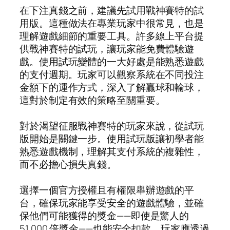
在下注真錢之前，建議先試用戰神賽特的試
用版。這種做法在專業玩家中很常見，也是
理解遊戲細節的重要工具。許多線上平台提
供戰神賽特的試玩，讓玩家能免費體驗遊
戲。使用試玩變體的一大好處是能熟悉遊戲
的支付週期。玩家可以觀察系統在不同投注
金額下的運作方式，深入了解贏球和輸球，
這對於制定有效的策略至關重要。
對於渴望征服戰神賽特的玩家來說，從試玩
版開始是關鍵一步。使用試玩版讓初學者能
熟悉遊戲機制，理解其支付系統的複雜性，
而不必擔心損失真錢。
選擇一個官方授權且有權限舉辦遊戲的平
台，確保玩家能享受安全的遊戲體驗，並確
保他們可能獲得的獎金——即使是驚人的
51,000 倍獎金——也能安全扣款。玩家應透過