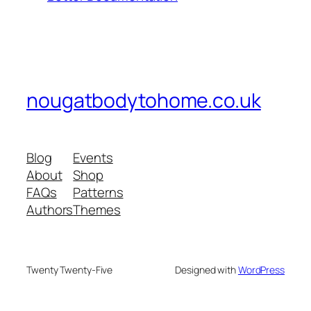
nougatbodytohome.co.uk
Blog
Events
About
Shop
FAQs
Patterns
Authors
Themes
Twenty Twenty-Five
Designed with
WordPress