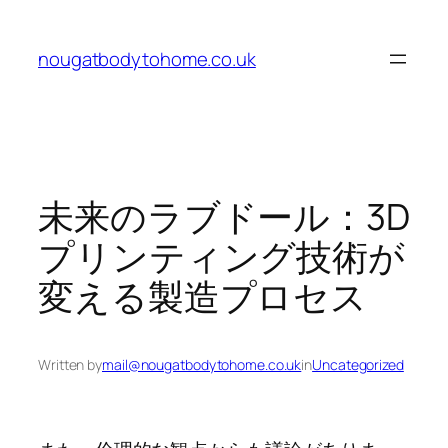
Skip
to
nougatbodytohome.co.uk
content
未来のラブドール：3D
プリンティング技術が
変える製造プロセス
Written by
mail@nougatbodytohome.co.uk
in
Uncategorized