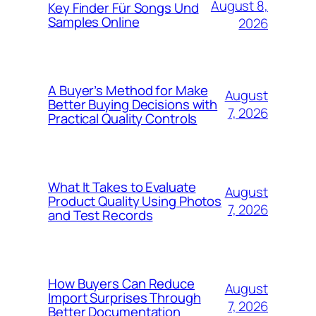
August 8,
Key Finder Für Songs Und
Samples Online
2026
A Buyer’s Method for Make
August
Better Buying Decisions with
7, 2026
Practical Quality Controls
What It Takes to Evaluate
August
Product Quality Using Photos
7, 2026
and Test Records
How Buyers Can Reduce
August
Import Surprises Through
7, 2026
Better Documentation