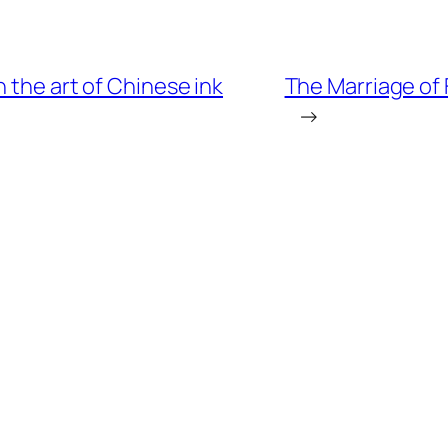
 the art of Chinese ink
The Marriage of 
→