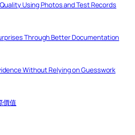
 Quality Using Photos and Test Records
urprises Through Better Documentation
Evidence Without Relying on Guesswork
際價值