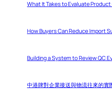
What It Takes to Evaluate Product
How Buyers Can Reduce Import S
Building a System to Review QC 
中港牌對企業接送與物流往來的實