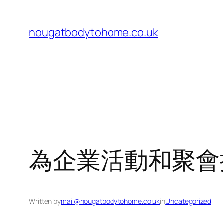
Skip
to
nougatbodytohome.co.uk
content
為企業活動和聚會
Written by
mail@nougatbodytohome.co.uk
in
Uncategorized