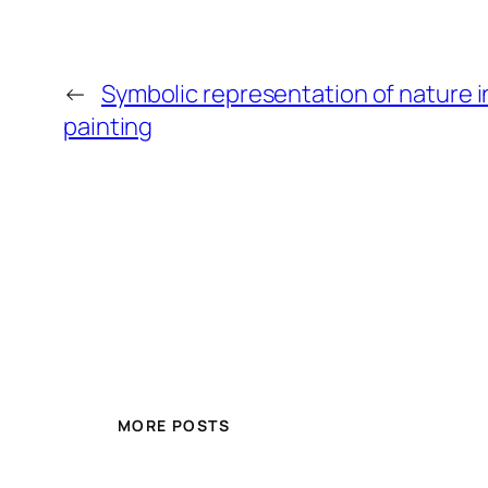
←
Symbolic representation of nature in
painting
MORE POSTS