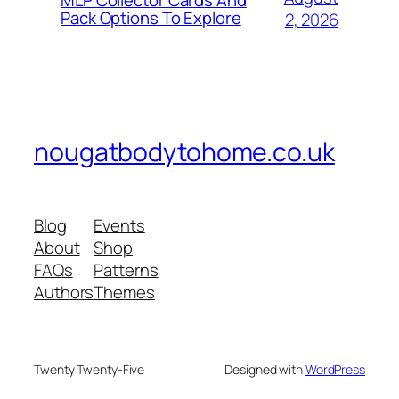
MLP Collector Cards And
Pack Options To Explore
2, 2026
nougatbodytohome.co.uk
Blog
Events
About
Shop
FAQs
Patterns
Authors
Themes
Twenty Twenty-Five
Designed with
WordPress