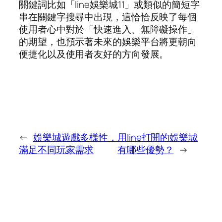
關鍵詞比如「line娛樂城11」或類似的簡短字
串在關鍵字搜尋中出現，這恰恰反映了每個
使用者心中對於「快速進入、無障礙操作」
的期望，也預示著未來的娛樂平台將更朝向
便捷化以及使用者友好的方向發展。
←
娛樂城遊戲多樣性，
用line打開的娛樂城
滿足不同玩家需求
有哪些優勢？
→