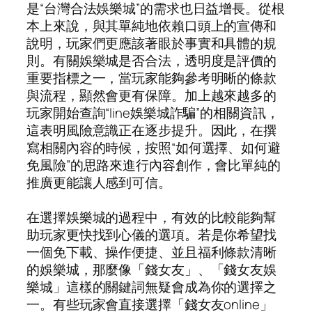
是“台灣合法娛樂城”的需求也日益增長。從根
本上來說，與其單純地依賴口頭上的宣傳和
說明，玩家們更應該著眼於事實和具體的規
則。有關娛樂城是否合法，透明度是評價的
重要指標之一，當玩家能夠參考明晰的條款
與流程，顯然會更有保障。加上越來越多的
玩家開始查詢“line娛樂城詐騙”的相關資訊，
這表明風險意識正在逐步提升。因此，在撰
寫相關內容的時候，按照“如何選擇、如何避
免風險”的思路來進行內容創作，會比單純的
推廣更能讓人感到可信。
在選擇娛樂城的過程中，有效的比較能夠幫
助玩家更快找到心儀的選項。若是你希望找
一個免下載、操作便捷、並且福利條款清晰
的娛樂城，那麼像「錢女友」、「錢女友娛
樂城」這樣的關鍵詞無疑會成為你的選擇之
一。有些玩家會直接選擇「錢女友online」