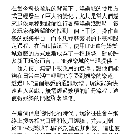
在當今科技發展的背景下，娛樂城的使用方
式已經發生了巨大的變化，尤其是當人們越
來越依賴移動設備進行各種娛樂活動時。很
多玩家都希望能夠找到一個上手快、操作直
覺的娛樂平台，而不想經歷繁瑣的下載和設
定過程。在這種情況下，使用LINE進行娛樂
城遊戲的方式逐漸成為了一種趨勢。對於許
多新手玩家而言，LINE娛樂城的出現提供了
一個方便、無需下載應用的選擇，讓他們能
夠在日常生活中輕鬆地享受到娛樂的樂趣。
透過LINE這個熟悉的通訊軟體，玩家能夠快
速進入遊戲，無需經過繁瑣的註冊流程，這
使得娛樂的門檻顯著降低。
在這個信息透明化的時代，玩家往往會在網
絡上搜尋相關口碑和使用經驗，尤其是關
於“line娛樂城詐騙”的討論愈加頻繁。這也使