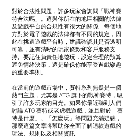
對於合法性問題，許多玩家會詢問「戰神賽
特合法嗎」。這與你所在的地區相關的法律
及遊戲平台的合規性有很大的關係。每個地
方對於電子遊戲的法律都有不同的規定，因
此在挑選遊戲平台時，建議確認其是否透明
可靠，並有清晰的玩家條款和客戶服務支
持。要記住負責任地遊玩，設定合理的預算
避免情緒決策，這是確保你能享受遊戲樂趣
的重要準則。
在當前的遊戲市場中，賽特系列無疑是一個
熱門主題，尤其是 ATG 旗下的戰神賽特，吸
引了許多玩家的目光。如果你最近聽到人們
討論 ATG 賽特或老虎機遊戲，並且對於「賽
特是什麼」、「怎麼玩」等問題充滿疑惑，
那麼這篇文章將幫助你全面了解這款遊戲的
玩法、規則以及相關資訊。