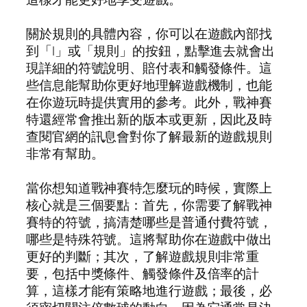
關於規則的具體內容，你可以在遊戲內部找
到「I」或「規則」的按鈕，點擊進去就會出
現詳細的符號說明、賠付表和觸發條件。這
些信息能幫助你更好地理解遊戲機制，也能
在你遊玩時提供實用的參考。此外，戰神賽
特還經常會推出新的版本或更新，因此及時
查閱官網的訊息會對你了解最新的遊戲規則
非常有幫助。
當你想知道戰神賽特怎麼玩的時候，實際上
核心就是三個要點：首先，你需要了解戰神
賽特的符號，搞清楚哪些是普通付費符號，
哪些是特殊符號。這將幫助你在遊戲中做出
更好的判斷；其次，了解遊戲規則非常重
要，包括中獎條件、觸發條件及倍率的計
算，這樣才能有策略地進行遊戲；最後，必