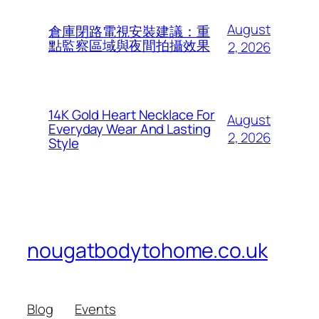
August
倉庫閉路電視安裝建議：重
點監察區域與夜間拍攝效果
2, 2026
14K Gold Heart Necklace For
August
Everyday Wear And Lasting
2, 2026
Style
nougatbodytohome.co.uk
Blog
Events