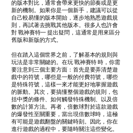
的版本對比，通常會帶來更快的節奏或是更
新的機制。如果你是一個新手，建議可以從
自己較易懂的版本開始，逐步地熟悉遊戲規
則，再試著去挑戰其他版本。很多人也許會
對 戰神賽特一 提出疑問，這通常是用來區分
舊版和新版的方式。
但在踏入這個世界之前，了解基本的規則與
玩法是非常關鍵的。在玩 戰神賽特 時，你需
要注意到三個主要方面：首先是要弄清楚遊
戲中的符號，哪些是一般的付費符號，哪些
是特殊符號，這樣一來才能更好地掌握遊戲
的脈動。其次，要搞懂整個遊戲的規則，包
括中獎的條件、如何觸發特殊機制、以及倍
數的計算方法。再者，倍數球對於這款遊戲
的爆發性至關重要，當出現倍數球時，這極
有可能是遊戲翻盤的關鍵時刻。因此，你在
進行遊戲的過程中，要隨時關注這些變化。