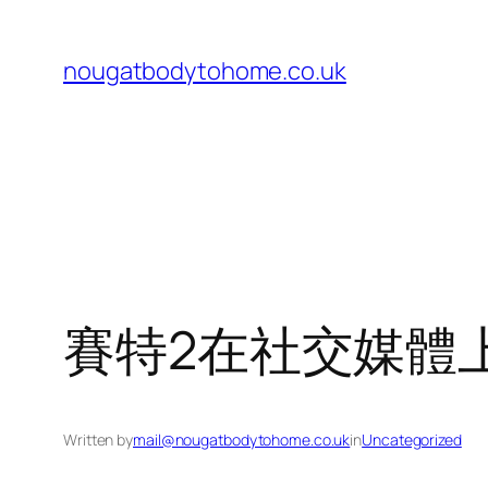
Skip
to
nougatbodytohome.co.uk
content
賽特2在社交媒體
Written by
mail@nougatbodytohome.co.uk
in
Uncategorized