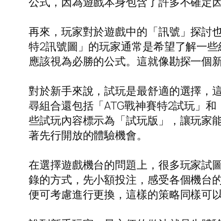
公式，因為遊戲本身包含了許多不確定
再來，玩家對於遊戲中的「訊號」探討
特2訊號圖」的玩家通常是希望了解一
應該視為必勝的公式。這就像勘探一個
對於新手來說，試玩是最舒適的選擇，
尋組合還包括「ATG戰神賽特2試玩」
些試玩內容標示為「試玩版」，讓玩家能
著先行開放的體驗機會。
在選擇遊戲機台的問題上，很多玩家試圖
錄的方式，先小額投注，感受各個機台
便可考慮進行更換，這樣的策略同樣可