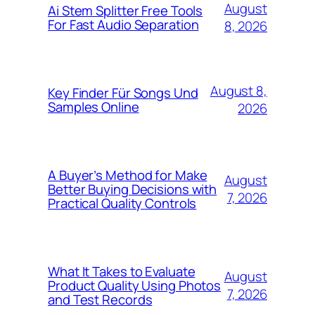
August
Ai Stem Splitter Free Tools
For Fast Audio Separation
8, 2026
August 8,
Key Finder Für Songs Und
Samples Online
2026
A Buyer’s Method for Make
August
Better Buying Decisions with
7, 2026
Practical Quality Controls
What It Takes to Evaluate
August
Product Quality Using Photos
7, 2026
and Test Records