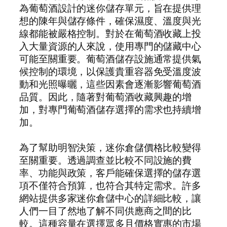
為葡萄酒設計的迷你儲存單元，旨在提供理
想的陳年與儲存條件，確保濕度、溫度與光
線都能被嚴格控制。對於在葡萄酒收藏上投
入大量資源的人來說，使用專門的儲藏中心
可能至關重要。葡萄酒儲存設施通常提供氣
候控制的環境，以保護貴重容器免受溫度波
動和光照曝曬，這些因素會逐漸影響葡萄酒
品質。因此，隨著對葡萄酒收藏興趣的增
加，對專門葡萄酒儲存選擇的需求也持續增
加。
為了幫助明智決策，迷你倉儲價格比較變得
至關重要。透過調查並比較不同設施的費
率、功能與政策，客戶能確保選擇的儲存選
項不僅符合預算，也符合其特定需求。許多
網站提供多家迷你倉儲中心的詳細比較，讓
人們一目了然地了解不同供應商之間的比
較。這種容量在選擇眾多且價格實惠的市場