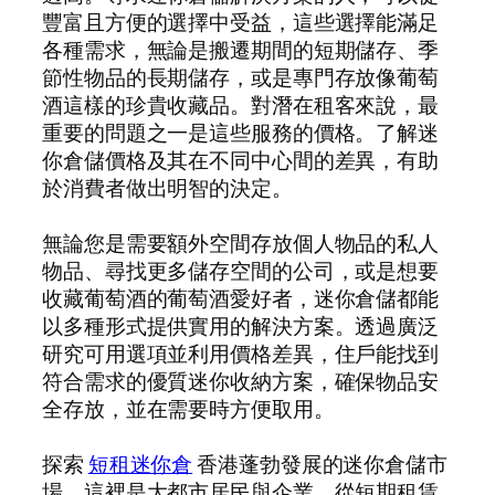
豐富且方便的選擇中受益，這些選擇能滿足
各種需求，無論是搬遷期間的短期儲存、季
節性物品的長期儲存，或是專門存放像葡萄
酒這樣的珍貴收藏品。對潛在租客來說，最
重要的問題之一是這些服務的價格。了解迷
你倉儲價格及其在不同中心間的差異，有助
於消費者做出明智的決定。
無論您是需要額外空間存放個人物品的私人
物品、尋找更多儲存空間的公司，或是想要
收藏葡萄酒的葡萄酒愛好者，迷你倉儲都能
以多種形式提供實用的解決方案。透過廣泛
研究可用選項並利用價格差異，住戶能找到
符合需求的優質迷你收納方案，確保物品安
全存放，並在需要時方便取用。
探索
短租迷你倉
香港蓬勃發展的迷你倉儲市
場，這裡是大都市居民與企業，從短期租賃