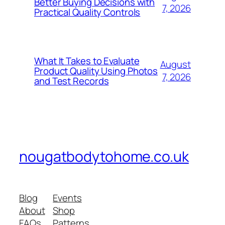
Better Buying Decisions with
7, 2026
Practical Quality Controls
What It Takes to Evaluate
August
Product Quality Using Photos
7, 2026
and Test Records
nougatbodytohome.co.uk
Blog
Events
About
Shop
FAQs
Patterns