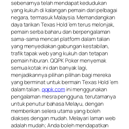
sebenarnya telah mendapat kedudukan
yang kukuh di kalangan pemain dari pelbagai
negara, termasuk Malaysia. Memandangkan
daya tarikan Texas Hold ’em terus melonjak,
pemain serba baharu dan berpengalaman
sama-sama mencari platform dalam talian
yang menyediakan gabungan kestabilan,
trafik tapak web yang kukuh dan tetapan
pemain hiburan. QQPK Poker menyemak
semua kotak ini dan banyak lagi,
menjadikannya pilihan pilihan bagi mereka
yang berminat untuk bermain Texas Hold ’em
dalam talian.
qqpk.com
ini menggunakan
pengalaman mesra pengguna, terutamanya
untuk penutur bahasa Melayu, dengan
memberikan selera utama yang boleh
diakses dengan mudah. Melayari laman web
adalah mudah; Anda boleh mendapatkan