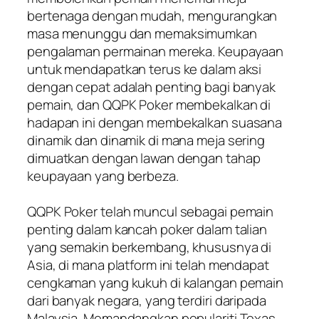
bertenaga dengan mudah, mengurangkan
masa menunggu dan memaksimumkan
pengalaman permainan mereka. Keupayaan
untuk mendapatkan terus ke dalam aksi
dengan cepat adalah penting bagi banyak
pemain, dan QQPK Poker membekalkan di
hadapan ini dengan membekalkan suasana
dinamik dan dinamik di mana meja sering
dimuatkan dengan lawan dengan tahap
keupayaan yang berbeza.
QQPK Poker telah muncul sebagai pemain
penting dalam kancah poker dalam talian
yang semakin berkembang, khususnya di
Asia, di mana platform ini telah mendapat
cengkaman yang kukuh di kalangan pemain
dari banyak negara, yang terdiri daripada
Malaysia. Memandangkan populariti Texas