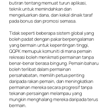
butiran tentang memuat turun aplikasi,
teknik untuk memindahkan dan
mengeluarkan dana, dan kekal dinaik taraf
pada bonus dan promosi semasa.
Tidak seperti beberapa sistem global yang
boleh padat dengan pakar berpengalaman
yang bermain untuk kepentingan tinggi,
QQPK memupuk komuniti di mana pemain
rekreasi boleh menikmati permainan tanpa
benar-benar berasa bingung. Pemain baharu
boleh terlibat dalam permainan
persahabatan, memilih petua penting
daripada rakan pemain, dan meningkatkan
permainan mereka secara progresif tanpa
tekanan persaingan melampau yang
mungkin menghalang mereka daripada terus
bermain.