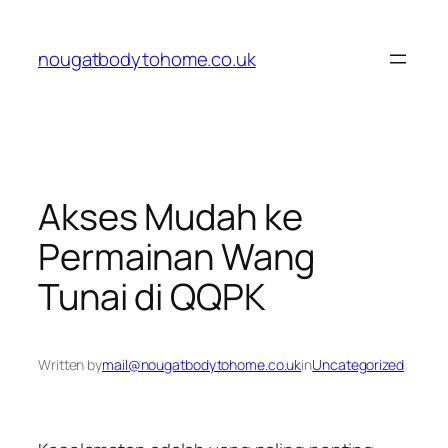
Skip
to
nougatbodytohome.co.uk
content
Akses Mudah ke
Permainan Wang
Tunai di QQPK
Written by
mail@nougatbodytohome.co.uk
in
Uncategorized