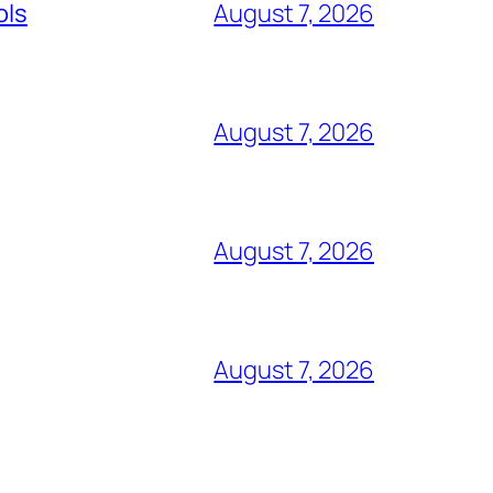
ols
August 7, 2026
August 7, 2026
August 7, 2026
August 7, 2026