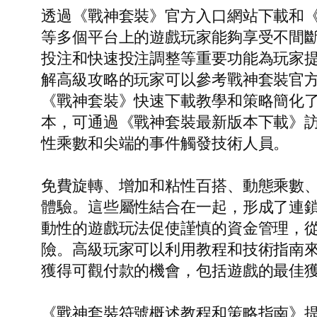
透過《戰神套裝》官方入口網站下載和
等多個平台上的遊戲玩家能夠享受不間
投注和快速投注調整等重要功能為玩家
解高級攻略的玩家可以參考戰神套裝官
《戰神套裝》快速下載教學和策略簡化
本，可通過《戰神套裝最新版本下載》
性乘數和尖端的事件觸發技術人員。
免費旋轉、增加和粘性百搭、動態乘數
體驗。這些屬性結合在一起，形成了連
動性的遊戲玩法促使謹慎的資金管理，
險。高級玩家可以利用教程和技術指南
獲得可觀付款的機會，包括遊戲的最佳獲勝乘
《戰神套裝符號概述教程和策略指南》