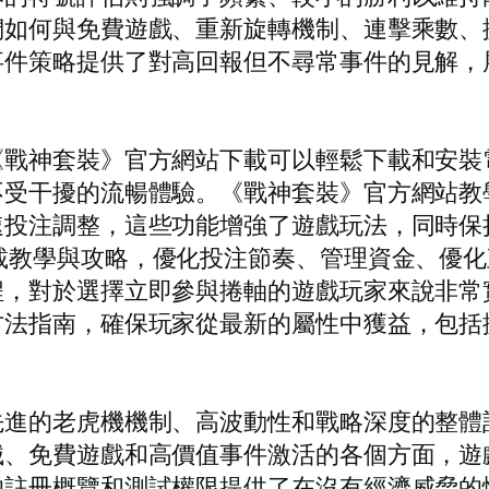
們如何與免費遊戲、重新旋轉機制、連擊乘數、
事件策略提供了對高回報但不尋常事件的見解，
《戰神套裝》官方網站下載可以輕鬆下載和安裝
不受干擾的流暢體驗。《戰神套裝》官方網站教
速投注調整，這些功能增強了遊戲玩法，同時保
載教學與攻略，優化投注節奏、管理資金、優化
程，對於選擇立即參與捲軸的遊戲玩家來說非常
方法指南，確保玩家從最新的屬性中獲益，包括
先進的老虎機機制、高波動性和戰略深度的整體
械、免費遊戲和高價值事件激活的各個方面，遊
的註冊概覽和測試權限提供了在沒有經濟威脅的