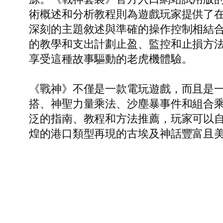
術概述和分析教程則為遊戲玩家提供了
深刻的主題敘述與準確的操作控制相結
的教學和支出計劃止盈、監控和止損方
享受這種故事驅動的老虎機體驗。
《戰神》不僅是一款電玩遊戲，而且是
搭、神聖力量乘法、沙塵暴事件和組合
泛的指南、教程和方法推薦，玩家可以自
煌的港口類型再現的古埃及神話豐富且