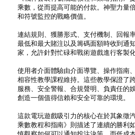
乘數，從而提高可能的付款。神聖力量
和符號監控的戰略價值。
連結規則、獲勝形式、支付機制、回報
最低和最大賭注以及籌碼面額時收到通
家，允許針對忙碌和戰術遊戲進行客製
使用者介面體驗由介面導覽、操作指南
相容性教學課程維持。這些教學保證了
服務、安全警報、合規聲明、負責任的
創造一個值得信賴和安全可靠的環境。
這款電玩遊戲吸引力的核心在於其象徵
乘數教程和指南》則描述了連續的勝利
慎觀察如何可以通知投注決策，而低成