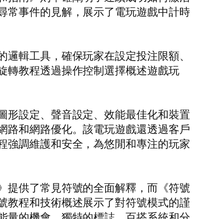
尋常事件的見解，展示了電玩遊戲中計時
的邏輯工具，確保玩家在設定投注限額、
旋轉教程透過操作控制選擇概述遊戲玩
圖形設定、聲音設定、效能最佳化和裝置
網路和網路優化。該電玩遊戲還透過客戶
程強調維護和安全，為悠閒和專注的玩家
》提供了常見符號的全面解釋，而《符號
號教程和技術概述展示了對符號模式的謹
能量的機會。獨特的標誌、百搭系統和分