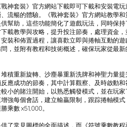
《戰神套裝》官方網站下載即可下載和安裝電玩
斷、流暢的體驗。《戰神套裝》官方網站教學和
提供幫助，這些功能簡化了遊戲玩法，同時保持
方下載教學與攻略，提升投注節奏，處理資金，
了安裝和佈置過程，讓喜歡立即與捲軸互動的遊
訪問，並附有教程和技術概述，確保玩家從最新
、堆積重新旋轉、沙塵暴重新洗牌和神聖力量提
鎖反應成功的節奏，其中計算觀察、及時啟動和
從較小的賭注開始，以熟悉觸發模式，並在玩家
來增強每個會話，建立輸贏限制，跟踪捲軸模式
數 x51,000。
提供了常見圖標的全面描述，而《符號乘數教程