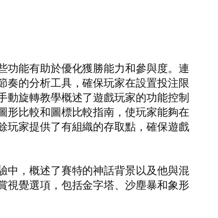
些功能有助於優化獲勝能力和參與度。連
節奏的分析工具，確保玩家在設置投注限
手動旋轉教學概述了遊戲玩家的功能控制
圖形比較和圖標比較指南，使玩家能夠在
餘玩家提供了有組織的存取點，確保遊戲
驗中，概述了賽特的神話背景以及他與混
賞視覺選項，包括金字塔、沙塵暴和象形