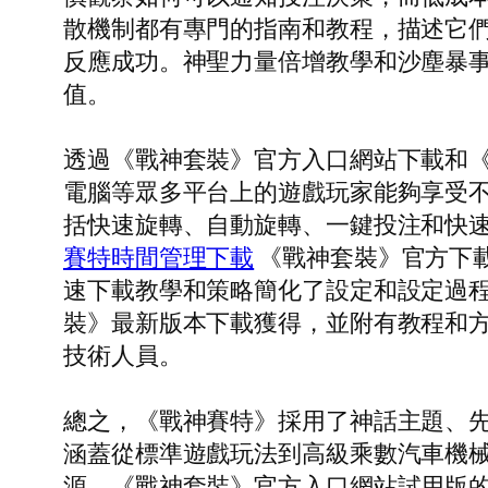
散機制都有專門的指南和教程，描述它
反應成功。神聖力量倍增教學和沙塵暴
值。
透過《戰神套裝》官方入口網站下載和
電腦等眾多平台上的遊戲玩家能夠享受
括快速旋轉、自動旋轉、一鍵投注和快
賽特時間管理下載
《戰神套裝》官方下
速下載教學和策略簡化了設定和設定過
裝》最新版本下載獲得，並附有教程和
技術人員。
總之，《戰神賽特》採用了神話主題、
涵蓋從標準遊戲玩法到高級乘數汽車機
源。《戰神套裝》官方入口網站試用版