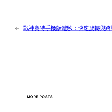
←
戰神賽特手機版體驗：快速旋轉與跨
MORE POSTS