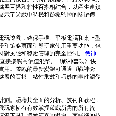
擴展百搭和粘性百搭相結合，以產生連鎖
展示了遊戲中時機和跡象監控的關鍵價
電玩遊戲，確保手機、平板電腦和桌上型
學和策略頁面引導玩家使用重要功能，包
持對風險和獎勵管理的完全控制。
戰神
直接接觸高價值混幣。《戰神套裝》快
實用。遊戲的最新變體可通過《戰神套
擴展的百搭、粘性乘數和巧妙的事件觸發
計劃。憑藉其全面的分析、技術和教程，
戲玩家擁有有效掌握遊戲所需的所有資
情況下發現捲軸節奏的機會，而詳細的技