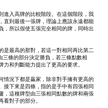
則進入高牌的比較階段。在這個階段，我
，直到最後一張牌，理論上應該永遠都能
負，所以假使五張完全相同的牌，同時出
的是最高的那對，若這一對相同再比第二
是由三條的部分決定勝負，若三條點數相
牌力和判斷能力提出了更高的要求。
何情況下都是贏家，除非對手擁有更高的
。接下來是四條，指的是手中有四張相同
蘆，這種牌型由三張相同點數的牌和兩張
再看對子的部分。