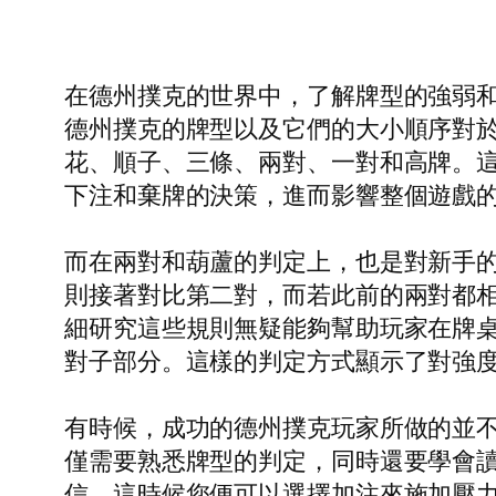
在德州撲克的世界中，了解牌型的強弱
德州撲克的牌型以及它們的大小順序對
花、順子、三條、兩對、一對和高牌。
下注和棄牌的決策，進而影響整個遊戲
而在兩對和葫蘆的判定上，也是對新手
則接著對比第二對，而若此前的兩對都相
細研究這些規則無疑能夠幫助玩家在牌
對子部分。這樣的判定方式顯示了對強
有時候，成功的德州撲克玩家所做的並
僅需要熟悉牌型的判定，同時還要學會
信，這時候您便可以選擇加注來施加壓