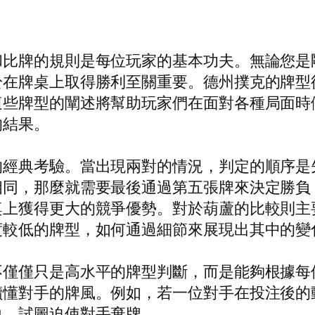
和比牌的規則是每位玩家的基本功夫。無論您是
於在牌桌上取得勝利至關重要。德州撲克的牌型
這些牌型的闡述將幫助玩家們在面對各種局面時
的結果。
的經典考驗。當出現兩對的情況，判定的順序是
同，那麼就需要最後通過第五張牌來決定勝負，這
桌上獲得更大的競爭優勢。對於葫蘆的比較則主
度較低的牌型，如何通過細節來展現出其中的變
不僅僅只是高水平的牌型判斷，而是能夠根據每
讀懂對手的牌風。例如，若一位對手在投注後的
力，試圖迫使對手棄牌。