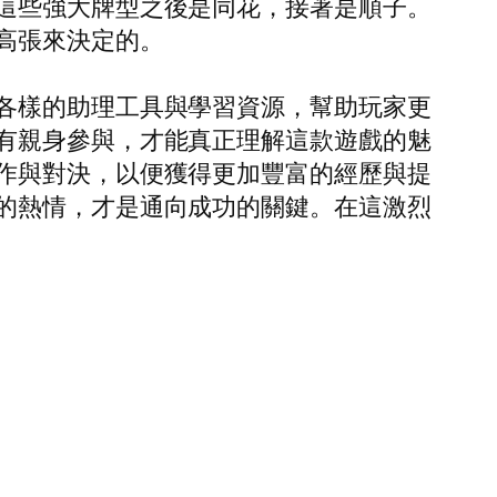
這些強大牌型之後是同花，接著是順子。
高張來決定的。
各樣的助理工具與學習資源，幫助玩家更
有親身參與，才能真正理解這款遊戲的魅
作與對決，以便獲得更加豐富的經歷與提
的熱情，才是通向成功的關鍵。在這激烈