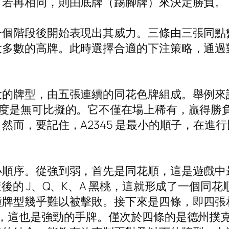
，若再相同，則由底牌（踢腳牌）來決定勝負。
一個階段後開始表現出其威力。三條由三張同點
大多數的高牌。此時選擇合適的下注策略，通過
的牌型，由五張連續的同花色牌組成。舉例來說，
強度是無可比擬的。它不僅在場上稀有，贏得勝
然而，要記住，A2345 是最小的順子，在進
小順序。從強到弱，首先是同花順，這是遊戲中
後的 J、Q、K、A 黑桃，這就形成了一個同
種牌型幾乎難以被擊敗。接下來是四條，即四張
牌，這也是強勁的手牌。僅次於四條的是德州撲