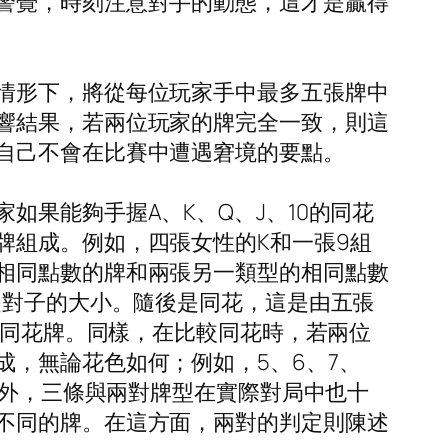
警覺，時刻注意對手的動態，這才是贏得
情形下，將從每位玩家手中最多五張牌中
響結果，若兩位玩家的牌完全一致，則這
自己不會在比賽中遭遇窘境的要點。
果能夠手握A、K、Q、J、10的同花
牌組成。例如，四張女性的K和一張9組
相同點數的牌和兩張另一類型的相同點數
是對子的大小。隨後是同花，這是由五張
手同花牌。同樣，在比較同花時，若兩位
，無論花色如何；例如，5、6、7、
此外，三條與兩對牌型在實際對局中也十
不同的牌。在這方面，兩對的判定則陳述