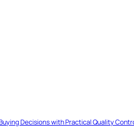
Buying Decisions with Practical Quality Contr