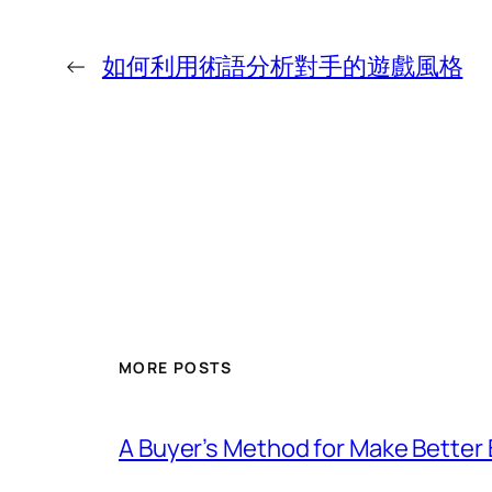
←
如何利用術語分析對手的遊戲風格
MORE POSTS
A Buyer’s Method for Make Better 