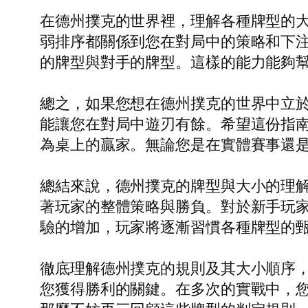
在德州撲克的世界裡，理解各種牌型的
弱排序都關係到您在對局中的策略和下
的牌型與對手的牌型。這樣的能力能夠
總之，如果您想在德州撲克的世界中立
能讓您在對局中遊刃有餘。希望這份指
為桌上的贏家。無論您是在實體賽事還
總結來說，德州撲克的牌型與大小的理
著玩家的整體策略與勝負。對於新手玩
驗的增加，玩家將逐漸習慣各種牌型的
徹底理解德州撲克的規則及其大小順序
您獲得勝利的關鍵。在多次的實戰中，