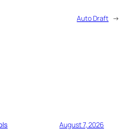
Auto Draft
→
ols
August 7, 2026