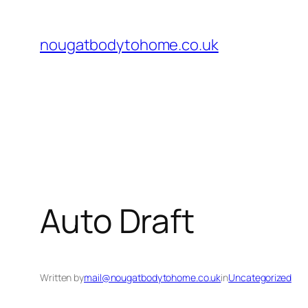
Skip
to
nougatbodytohome.co.uk
content
Auto Draft
Written by
mail@nougatbodytohome.co.uk
in
Uncategorized