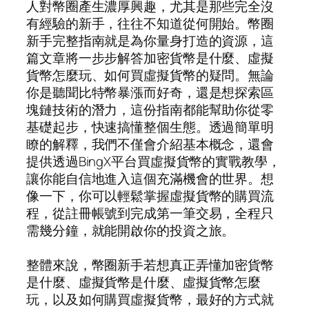
人對幣圈產生濃厚興趣，尤其是那些完全沒
有經驗的新手，往往不知道從何開始。幣圈
新手完整指南就是為你量身打造的資源，這
篇文章將一步步解答加密貨幣是什麼、虛擬
貨幣怎麼玩、如何買虛擬貨幣的疑問。無論
你是聽聞比特幣暴漲而好奇，還是想探索區
塊鏈技術的潛力，這份指南都能幫助你從零
基礎起步，快速搞懂整個生態。透過簡單明
瞭的解釋，我們不僅會介紹基本概念，還會
提供透過BingX平台買虛擬貨幣的實戰教學，
讓你能自信地進入這個充滿機會的世界。想
像一下，你可以輕鬆掌握虛擬貨幣的購買流
程，從註冊帳號到完成第一筆交易，全程只
需幾分鐘，就能開啟你的投資之旅。
整體來說，幣圈新手若想真正弄懂加密貨幣
是什麼、虛擬貨幣是什麼、虛擬貨幣怎麼
玩，以及如何購買虛擬貨幣，最好的方式就