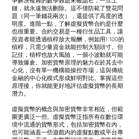
爭解決複雜的數學難題來確認它，一旦上
鏈，就永遠無法刪除。這不僅防範了雙花問
題（同一筆錢花兩次），還提供了高度的透
明度。進階一點，了解虛擬貨幣合約是什麼
也很重要。合約交易是一種衍生品工具，讓
投資者能透過槓桿放大報酬，例如用1:100的
槓桿，只需少量資金就能控制大額頭寸。但
記住，槓桿也放大風險，一個小波動就可能
導致爆倉。加密貨幣原理的魅力在於其去中
心化，沒有單一機構能操控市場，這與傳統
金融的中心化模式形成鮮明對比。掌握這些
原理後，你就能更好地評估虛擬貨幣的長期
潛力。
虛擬貨幣的概念與加密貨幣非常相近，但範
圍更廣泛一些。虛擬貨幣泛指所有在數位環
境中流通的貨幣形式，包括加密貨幣在內，
也可能涵蓋一些遊戲內的虛擬點數或平台專