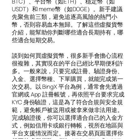
BTC）、平台幣（如ETH）、穩定幣（如
USDT）和 meme幣（如DOGE）。新手建議
先聚焦前三類，避免追逐高風險的熱門小
幣，否則容易血本無歸。了解這些虛擬貨幣
介紹，能幫助你判斷哪些適合長期持有，哪
些適合短期交易。
談到如何買虛擬貨幣，很多新手會擔心流程
很複雜，其實現在的平台已經比早期便利許
多。一般來說，只要完成註冊、驗證身份、
入金、選擇幣種、下單購買，就能完成第一
次交易。以 BingX 平台為例，通常會先透過
官網或 App 註冊帳號，再依照平台要求完成
KYC 身份驗證，這是為了符合合規與安全規
範，避免帳戶被盜用或被拿來做非法用途。
完成驗證後，你可以選擇適合自己的入金方
式，例如信用卡或銀行轉帳，視所在地區與
平台支援情況而定。接著在交易頁面選擇你