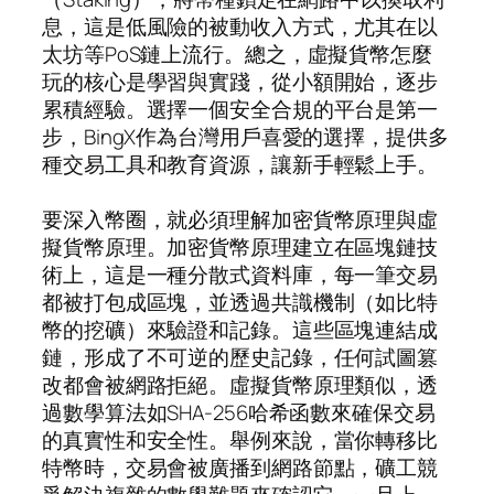
息，這是低風險的被動收入方式，尤其在以
太坊等PoS鏈上流行。總之，虛擬貨幣怎麼
玩的核心是學習與實踐，從小額開始，逐步
累積經驗。選擇一個安全合規的平台是第一
步，BingX作為台灣用戶喜愛的選擇，提供多
種交易工具和教育資源，讓新手輕鬆上手。
要深入幣圈，就必須理解加密貨幣原理與虛
擬貨幣原理。加密貨幣原理建立在區塊鏈技
術上，這是一種分散式資料庫，每一筆交易
都被打包成區塊，並透過共識機制（如比特
幣的挖礦）來驗證和記錄。這些區塊連結成
鏈，形成了不可逆的歷史記錄，任何試圖篡
改都會被網路拒絕。虛擬貨幣原理類似，透
過數學算法如SHA-256哈希函數來確保交易
的真實性和安全性。舉例來說，當你轉移比
特幣時，交易會被廣播到網路節點，礦工競