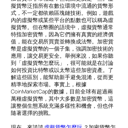
擬貨幣泛指所有在數位環境中流通的貨幣形
式，不一定都依賴區塊鏈技術。例如，遊戲
內的虛擬幣或某些平台的點數也可以稱為虛
擬貨幣。但在幣圈的語境中，虛擬貨幣通常
特指加密貨幣，因為它們擁有真實的經濟價
值，能在交易所買賣並轉換成法幣。加密貨
幣是虛擬貨幣的一個子集，強調加密技術的
應用，讓交易更安全。舉例來說，如果你聽
到「虛擬貨幣怎麼玩」，很可能就是在討論
如何投資比特幣或以太幣這些加密資產。了
解這些區別，能幫助新手避免混淆，從而更
精準地探索市場。事實上，根據
CoinMarketCap的數據，目前全球有超過兩
萬種虛擬貨幣，其中大多數是加密貨幣，這
讓整個生態系統充滿多樣性和機會，但也伴
隨著選擇的挑戰。
現在，來談談
虛擬貨幣怎麼玩
？加密貨幣怎