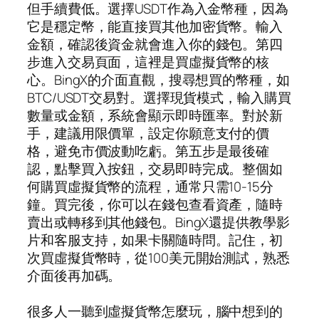
但手續費低。選擇USDT作為入金幣種，因為
它是穩定幣，能直接買其他加密貨幣。輸入
金額，確認後資金就會進入你的錢包。第四
步進入交易頁面，這裡是買虛擬貨幣的核
心。BingX的介面直觀，搜尋想買的幣種，如
BTC/USDT交易對。選擇現貨模式，輸入購買
數量或金額，系統會顯示即時匯率。對於新
手，建議用限價單，設定你願意支付的價
格，避免市價波動吃虧。第五步是最後確
認，點擊買入按鈕，交易即時完成。整個如
何購買虛擬貨幣的流程，通常只需10-15分
鐘。買完後，你可以在錢包查看資產，隨時
賣出或轉移到其他錢包。BingX還提供教學影
片和客服支持，如果卡關隨時問。記住，初
次買虛擬貨幣時，從100美元開始測試，熟悉
介面後再加碼。
很多人一聽到虛擬貨幣怎麼玩，腦中想到的