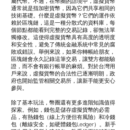
屬代幣。不過，在幣圈的語境中，虛擬貨幣
通常就是指加密貨幣，因為它們共享相同的
技術基礎。什麼是虛擬貨幣？它們的運作依
賴於區塊鏈，這是一種分散式的資料庫，每
個節點都能看到完整的交易記錄，卻無法單
獨修改。這使得虛擬貨幣具有高度的透明度
和安全性，避免了傳統金融系統中常見的腐
敗或錯誤。舉例來說，如果你轉帳給朋友，
區塊鏈會永久記錄這筆交易，讓雙方都能驗
證，而不會有銀行帳單的麻煩。對於台灣用
戶來說，虛擬貨幣的合法性已逐漸明朗，政
府也開始監管相關交易所，讓新手能更安心
參與。
除了基本玩法，幣圈還有更多進階知識值得
探索。例如，錢包是儲存虛擬貨幣的必需
品，有熱錢包（線上方便但有風險）和冷錢
包（離線安全，如硬體錢包Ledger）。新手