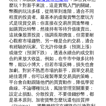
麼玩？對新手來說，這是實戰入門的關鍵。
幣圈的玩法多樣，從簡單到進階，適合不同
程度的投資者。最基本的虛擬貨幣怎麼玩方
式是現貨交易：你直接在交易所買進幣種，
如購買比特幣，然後持有等待升值後賣出。
這就像股票投資，強調長期價值，但需要耐
心觀察市場趨勢。另一種是合約交易，適合
有經驗的玩家。它允許你做多（預測上漲）
或做空（預測下跌），透過永續合約或交割
合約來放大收益。例如，在牛市中做多比特
幣，能以小博大，但若市場反轉，損失也會
加劇。對於不熟悉市場的新手，跟單交易是
絕佳選擇，你可以複製專業交易員的策略，
平台會自動跟隨他們的買賣動作，降低學習
曲線。不論哪種玩法，風險管理至關重要：
設定止損點、分散投資、不要借錢炒幣，都
是基本原則。加密貨幣怎麼玩還包括質押
（Staking），將幣種鎖定在網路中以換取利