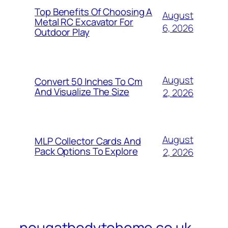
Top Benefits Of Choosing A
August
Metal RC Excavator For
6, 2026
Outdoor Play
August
Convert 50 Inches To Cm
And Visualize The Size
2, 2026
August
MLP Collector Cards And
Pack Options To Explore
2, 2026
nougatbodytohome.co.uk