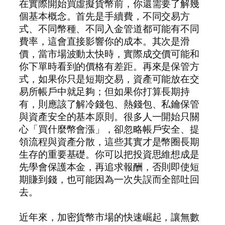
在實際開始買虛擬貨幣前，你還需要了解幾
個基本概念。首先是手續費，不同交易方
式、不同幣種、不同入金管道都可能有不同
費率，這會直接影響你的成本。其次是滑
價，當市場波動太快時，實際成交價可能和
你下單時看到的價格有差距。再來是保管方
式，如果你只是短期交易，資產可能放在交
易所帳戶中就足夠；但如果你打算長期持
有，則應該了解冷錢包、熱錢包、私鑰保管
與資產安全的基本原則。很多人一開始只關
心「買什麼幣會漲」，卻忽略帳戶安全、提
領流程與資產分散，這些其實才是幣圈長期
生存的重要基礎。你可以把投資思維想成是
先學會保護本金，再追求報酬，否則即使短
期賺到錢，也可能因為一次失誤而全部吐回
去。
近年來，加密貨幣市場的快速崛起，讓無數