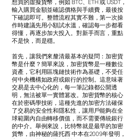
想買的虛擬貨幣，例如 BTC、ETH 或 USDT，
輸入購買金額並確認價格與手續費，最後按
下確認即可。整體流程其實不難，第一次操
作時建議先用小額試水溫，確認每一步都看
得懂，再逐步加大投入。對新手而言，重點
不是快，而是穩。
首先，讓我們來釐清最基本的疑問：加密貨
幣是什麼？簡單來說，加密貨幣是一種數位
資產，它利用區塊鏈技術作為基礎，不受任
何中央機構如政府或銀行的控制。這意味著
交易是去中心化的，每一筆記錄都公開透
明，無法被單一實體篡改。加密貨幣的核心
在於密碼學技術，這種先進的加密方法確保
了交易的安全性和隱私性，讓用戶能夠在全
球範圍內自由轉移價值，而不需要傳統銀行
的中介。舉例來說，比特幣就是最早的加密
貨幣，由神秘的薩托西·中本在2009年發明，