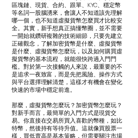
區塊鏈、現貨、合約、跟單、KYC、穩定幣
等名詞一股腦湧來，會讓人不知道該先理解
哪一個，也不知道虛擬貨幣怎麼買才比較安
全。其實，新手想真正搞懂幣圈，並不需要
一開始就鑽研複雜的技術細節，只要先建立
正確觀念，了解加密貨幣是什麼、虛擬貨幣
是什麼、虛擬貨幣怎麼玩，以及如何購買虛
擬貨幣的基本流程，就能很快跨過入門門
檻。對於第一次接觸的人來說，最重要的不
是追求一夜致富，而是先把風險、操作方式
與平台選擇理解清楚，這樣才有機會在變化
快速的市場中穩定前進。
那麼，虛擬貨幣怎麼玩？加密貨幣怎麼玩？
對新手而言，最簡單的入門方式是現貨交
易。你直接在交易所買入喜歡的幣種，如比
特幣，然後持有等待升值。這就像買股票一
樣，買低賣高是基本策略，但需要關注市場