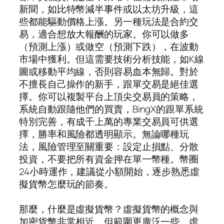
新聞，如比特幣減半事件或以太坊升級，這
些都能驅動價格上漲。另一種玩法是合約交
易，適合想放大報酬的玩家。你可以做多
（預測上漲）或做空（預測下跌），在波動
市場中獲利。但這需要技術分析技能，如K線
圖或移動平均線，否則容易血本無歸。對於
不擅長自己操作的新手，跟單交易是絕佳選
擇。你可以複製平台上頂尖交易員的策略，
系統自動跟隨他們的買賣，BingX的跟單系統
特別完善，有成千上萬的專業交易員可供選
擇，勝率和風險都透明顯示。無論哪種玩
法，風險管理至關重要：設定止損點、分散
投資，不要把所有資金押在單一幣種。幣圈
24小時運作，建議從小額開始，逐步熟悉虛
擬貨幣怎麼玩的節奏。
那麼，什麼是虛擬貨幣？虛擬貨幣的概念與
加密貨幣非常相近，但範圍更廣泛一些。虛