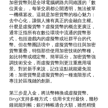
加密貨幣則是全球電腦網路共同維護的「數
位黃金」，每筆交易都公開透明，無法被單
一機構篡改。這就是加密貨幣的核心魅力：
去中心化，讓個人擁有真正的金融自主權。
什麼是虛擬貨幣？虛擬貨幣的概念更廣泛，
通常泛指所有在數位環境中流通的貨幣形
式，包括遊戲內的虛擬幣或社群平台的代
幣。但在幣圈語境中，虛擬貨幣往往與加密
貨幣重疊，特指那些使用加密技術的幣種，
如比特幣或穩定幣。簡單區分，加密貨幣強
調技術安全，而虛擬貨幣則更注重應用場
景。對於新手來說，記住這點就能避免混
淆：加密貨幣是虛擬貨幣的一種進階形式，
專注於區塊鏈的創新。
第三步是入金，將法幣轉換成虛擬貨幣。
BingX支持多種方式：信用卡支付最快，幾秒
鐘就能到帳；銀行轉帳適合大額，雖然稍慢