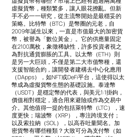
虛擬貨幣有哪些？市場上已經有超過兩萬種
虛擬貨幣，種類繁多，讓人眼花撩亂。但新
手不必一一研究，從主流幣開始是最穩妥的
策略。比特幣（BTC）是幣圈的元老，自
2009年誕生以來，一直是市值最大的加密貨
幣，被譽為「數位黃金」。它的供應量固定
在2100萬枚，象徵稀缺性，許多投資者視之
為對抗通貨膨脹的工具。以太幣（ETH）則
是另一大巨頭，不僅是第二大市值幣種，還
支援智能合約，讓開發者建構去中心化應用
（DApps），如NFT或DeFi平台，這使得以太
幣成為虛擬貨幣生態的基礎設施。泰達幣
（USDT）是穩定幣的代表，與美元1:1掛鉤，
價值相對穩定，適合用來避險或作為交易中
介。其他值得一提的包括萊特幣（LTC），速
度更快；瑞波幣（XRP），專注跨境支付；
以及索拉納（SOL），以高吞吐量聞名。加
密貨幣有哪些種類？大致可分為支付幣（如