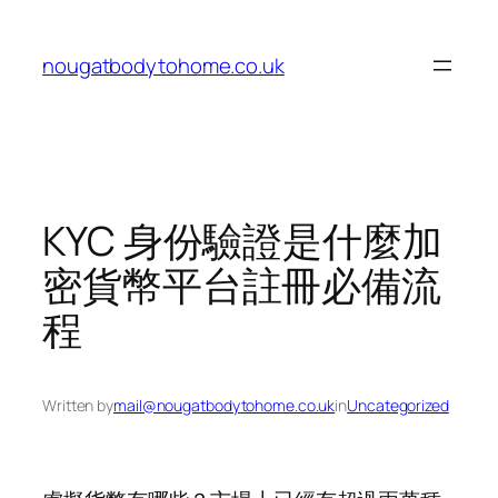
Skip
to
nougatbodytohome.co.uk
content
KYC 身份驗證是什麼加
密貨幣平台註冊必備流
程
Written by
mail@nougatbodytohome.co.uk
in
Uncategorized