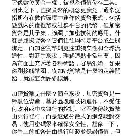
它像數位黃金一樣，被視為價值儲存工具。
相比之下，虛擬貨幣的概念更廣泛，通常泛
指所有在數位環境中運作的貨幣形式，包括
遊戲內的虛擬幣或社群平台的代幣，但加密
貨幣是其子集，強調了加密技術的應用。什
麼是虛擬貨幣？它們往往與特定平台或生態
綁定，而加密貨幣則更注重獨立性和全球流
通性。對新手來說，理解這點非常重要，因
為市面上充斥著各種術語，容易混淆。如果
你剛接觸幣圈，從加密貨幣是什麼的定義開
始，就能避免許多誤解。
加密貨幣是什麼？簡單來說，加密貨幣是一
種數位資產，基於區塊鏈技術運作，不受任
何政府或中央銀行的控制。它不像傳統貨幣
由央行發行，而是透過分散式的網路驗證交
易，使用密碼學來確保安全性。想像一下，
你手上的紙幣是由銀行印製並保證價值，但