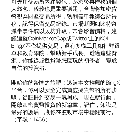
可先用交易所內建錢包，熟悉後再轉移到個
人錢包。稅務也是重要議題，台灣將加密貨
幣視為財產交易所得，獲利需申報綜合所得
稅，記得保留交易紀錄。市場新聞如比特幣
減半事件或以太坊升級，常會影響價格，建
議追蹤CoinMarketCap或Twitter上的KOL。
BingX不僅提供交易，還有多樣工具如社群跟
單和教育學院，幫助新手成長。透過這些資
源，你能從虛擬貨幣怎麼玩的初學者，變成
自信的投資者。
開始你的幣圈之旅吧！透過本文推薦的BingX
平台，你可以安全完成買虛擬貨幣的所有步
驟，從註冊到交易一氣呵成。現在就行動，
開啟加密貨幣投資的新篇章，記住，知識是
最好的護盾，讓你在波動市場中穩健前行。
（字數：1456）