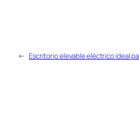
←
Escritorio elevable eléctrico ideal p