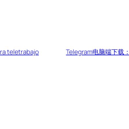
ara teletrabajo
Telegram电脑端