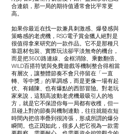
合連鎖，那一局的期待值通常會比平常更
高。
如果你最近在找一款兼具刺激感、爆發感與
策略感的老虎機，RSG電子賞金獵人絕對是
很值得拿來研究的一款作品。它不是那種只
靠題材包裝、實際玩法卻平淡無奇的機台，
而是把3600路連線、金框消除、乘數翻倍、
WILD百搭符號與免費遊戲等機制整合得相當
有層次，讓整體節奏不會只停留在「一直
轉、等中獎」的單調感，而是更像一場有起
伏、有鋪陳、也有爆點的西部冒險。對老玩
家來說，這類高波動老虎機最吸引人的地
方，就是它不保證你每一局都有收穫，但一
旦碰上對的節奏與機制連動，往往就能在短
時間內把倍率疊到很誇張，形成所謂的爆分
瞬間。也正因如此，很多人把它視為一款需
要觀察、需要耐心，也需要資金控管觀念的