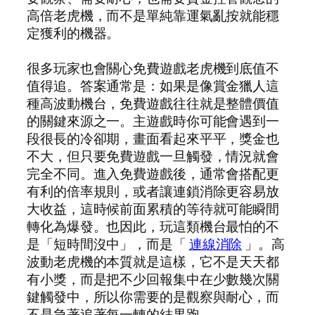
高倍老虎機，而不是單純靠運氣亂按就能穩
定獲利的機器。
很多玩家也會關心免費遊戲老虎機到底值不
值得追。答案通常是：如果是像賞金獵人這
種高波動機台，免費遊戲往往就是整體價值
的關鍵來源之一。主遊戲時你可能會遇到一
段很長的冷卻期，畫面看起來平平，獎金也
不大，但只要免費遊戲一旦觸發，情況就會
完全不同。進入免費遊戲後，通常會搭配更
有利的倍率規則，或者讓連鎖消除更容易放
大收益，這時候前面累積的等待就可能瞬間
轉化為爆發。也因此，玩這類機台最怕的不
是「短時間沒中」，而是「
連線消除
」。高
波動老虎機的本質就是這樣，它不是天天都
有小獎，而是把不少回報集中在少數幾次關
鍵觸發中，所以你需要的是觀察與耐心，而
不是急著追著每一轉的結果跑。