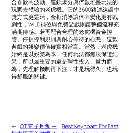
合喜歡高波動、連鎖爆分與倍數堆疊玩法的
玩家去體驗的老虎機。它的3600路連線讓中
獎方式更靈活，金框消除讓倍率變化更有戲
劇性，WILD補位與免費遊戲則讓整個流程充
滿期待感。若再配合合理的老虎機資金控
管、停損停利規則與耐心等待的心態，這款
遊戲的娛樂價值確實相當高。當然，老虎機
始終是以娛樂為本，任何玩法都無法保證結
果，所以最重要的還是理性投入、量力而
為，先理解機制再下注，才是玩得久、也玩
得舒服的關鍵。
←
QT 電子月兔 中
Best Keyboard For Fast