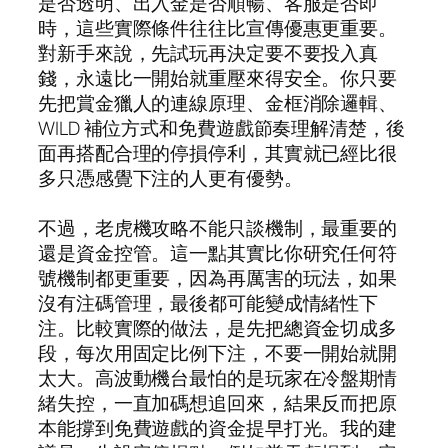
是否透明、出入金是否順暢、客服是否即
時，這些實際條件往往比宣傳優惠更重要。
對新手來說，先試玩再決定要不要投入真
錢，永遠比一開始就重壓來得安全。你只要
先把賞金獵人的連線原理、金框消除邏輯、
WILD 補位方式和免費遊戲節奏理解清楚，後
面再搭配合理的停損停利，其實就已經比很
多只憑感覺下注的人更有優勢。
不過，老虎機攻略不能只談機制，最重要的
還是資金控管。這一點其實比你研究任何符
號機制都更重要，因為再厲害的玩法，如果
沒有注碼管理，最後都可能變成情緒性下
注。比較實際的做法，是先把總資金切成多
段，每次用固定比例下注，不要一開始就開
太大。高波動機台最怕的是玩家在冷盤期情
緒失控，一直加碼想追回來，結果反而把原
本能撐到免費遊戲的資金提早打光。我的建