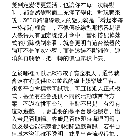
獎判定變得更靈活，也讓你在每一次轉動
時，都會感覺盤面上充滿了變化。對玩家來
說，3600 路連線最大的魅力就是「看起來每
一格都有機會」，不像傳統線型那樣容易讓
人覺得只有固定線路才會中。當你搭配掉落
式的消除機制來看，就會更明白這台機器的
強項不是單次小獎，而是透過不斷補位、連
消與再觸發，把一轉的價值累積上去。
至於哪裡可以玩RSG電子賞金獵人，通常就
會落在有提供RSG遊戲的線上娛樂城平台。
很多平台會標示可試玩、可直接進入正式模
式，甚至有些會提供不同的活動或首儲方
案。不過在挑平台時，重點不只是「有沒有
這款遊戲」，更重要的是平台是否穩定、出
入金是否順暢、客服是否能即時處理問題，
以及是否能清楚看到相關遊戲資訊。若平台
連基本資訊都不透明，或是出金流程很拖，