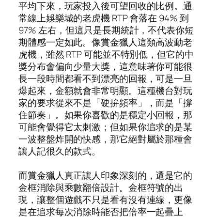
平均下來，玩家投入後可望回收的比例。通
常線上娛樂城的老虎機 RTP 會落在 94% 到
97% 左右，但這只是長期統計，不代表你短
期體感一定如此。像賞金獵人這類高波動老
虎機，雖然 RTP 可能並不特別低，但它的中
獎分布會偏向少量大獎，這意味著你可能很
長一段時間都看不到漂亮的回報，可是一旦
爆起來，金額就會非常明顯。這種機台對玩
家的要求從來不是「硬拚頻率」，而是「撐
住節奏」。如果你喜歡的是穩定小回報，那
可能會覺得它太刺激；但如果你追求的是某
一波整盤炸開的快感，那它絕對屬於那種會
讓人記很久的款式。
而賞金獵人真正讓人印象深刻的，還是它的
金框消除與乘數翻倍設計。金框符號的出
現，讓整個遊戲不只是看有沒有連線，更像
是在追求每次消除時能否把倍率一起疊上