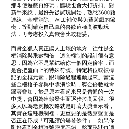
那即使遊戲再好玩，體驗也會大打折扣。對
新手來說，最好先從試玩開始，熟悉3600路
連線、金框消除、WILD補位與免費遊戲的節
奏，等到確定自己真的喜歡這種高波動玩
法，再考慮投入真錢會比較穩妥。
而賞金獵人真正讓人上癮的地方，往往是金
框消除與乘數翻倍。這套機制的設計很有意
思，因為它不是單純給你一個固定倍率，而
是會把盤面上的特殊符號、特定格位或被標
記的金框元素，跟消除過程連動起來。當這
些金框格子參與中獎消除時，獎金倍數就會
跟著疊加，於是原本看起來只是普通的一次
中獎，會因為連鎖發生而逐步拉高回報。很
多人以為老虎機攻略就是盯著大獎圖示看，
其實在這種機制裡，更重要的是觀察盤面是
否正在形成「可延續的爆發條件」。如果你
剛好看到金框符號密度不錯、盤面形狀也適