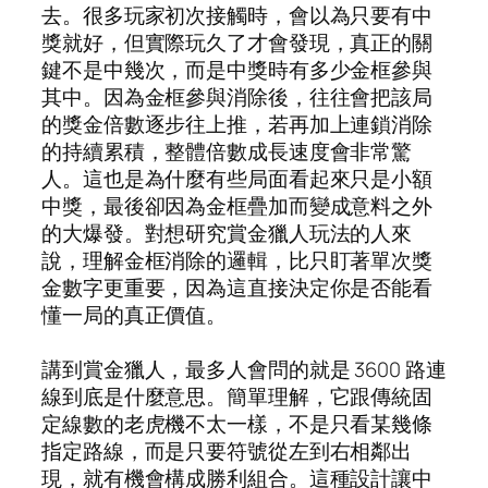
去。很多玩家初次接觸時，會以為只要有中
獎就好，但實際玩久了才會發現，真正的關
鍵不是中幾次，而是中獎時有多少金框參與
其中。因為金框參與消除後，往往會把該局
的獎金倍數逐步往上推，若再加上連鎖消除
的持續累積，整體倍數成長速度會非常驚
人。這也是為什麼有些局面看起來只是小額
中獎，最後卻因為金框疊加而變成意料之外
的大爆發。對想研究賞金獵人玩法的人來
說，理解金框消除的邏輯，比只盯著單次獎
金數字更重要，因為這直接決定你是否能看
懂一局的真正價值。
講到賞金獵人，最多人會問的就是 3600 路連
線到底是什麼意思。簡單理解，它跟傳統固
定線數的老虎機不太一樣，不是只看某幾條
指定路線，而是只要符號從左到右相鄰出
現，就有機會構成勝利組合。這種設計讓中