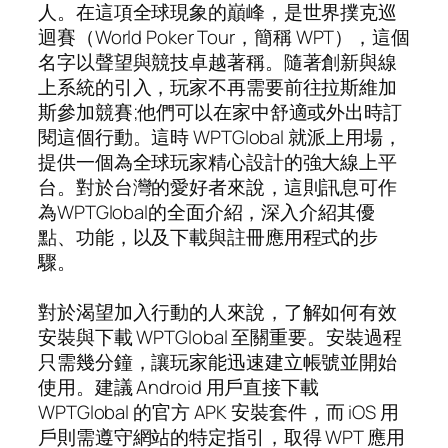
人。在這項全球現象的巔峰，是世界撲克巡
迴賽（World Poker Tour，簡稱 WPT），這個
名字以聲望與競技卓越著稱。隨著創新與線
上系統的引入，玩家不再需要前往拉斯維加
斯參加競賽;他們可以在家中舒適或外出時訂
閱這個行動。這時 WPTGlobal 就派上用場，
提供一個為全球玩家精心設計的強大線上平
台。對於台灣的愛好者來說，這則訊息可作
為WPTGlobal的全面介紹，深入介紹其優
點、功能，以及下載與註冊應用程式的步
驟。
對於渴望加入行動的人來說，了解如何有效
安裝與下載 WPTGlobal 至關重要。安裝過程
只需幾分鐘，讓玩家能迅速建立帳號並開始
使用。建議 Android 用戶直接下載
WPTGlobal 的官方 APK 安裝套件，而 iOS 用
戶則需遵守網站的特定指引，取得 WPT 應用