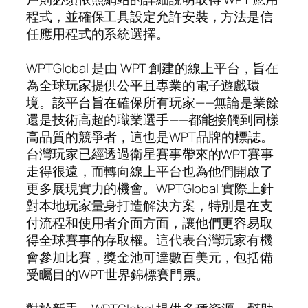
程式，並確保工具設定允許安裝，方法是信
任應用程式的系統選擇。
WPTGlobal 是由 WPT 創建的線上平台，旨在
為全球玩家提供公平且專業的電子遊戲環
境。該平台旨在確保所有玩家——無論是業餘
還是技術高超的職業選手——都能接觸到同樣
高品質的競爭者，這也是WPT品牌的標誌。
台灣玩家已經透過衛星賽事帶來的WPT賽事
走得很遠，而轉向線上平台也為他們開啟了
更多展現實力的機會。WPTGlobal 實際上針
對本地玩家量身打造解決方案，特別是在支
付流程和使用者介面方面，讓他們更容易取
得全球賽事的存取權。這代表台灣玩家有機
會參加比賽，獎金池可達數百美元，包括備
受矚目的WPT世界錦標賽門票。