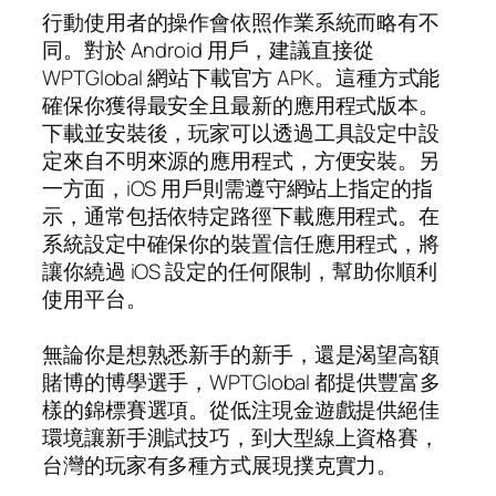
行動使用者的操作會依照作業系統而略有不
同。對於 Android 用戶，建議直接從
WPTGlobal 網站下載官方 APK。這種方式能
確保你獲得最安全且最新的應用程式版本。
下載並安裝後，玩家可以透過工具設定中設
定來自不明來源的應用程式，方便安裝。另
一方面，iOS 用戶則需遵守網站上指定的指
示，通常包括依特定路徑下載應用程式。在
系統設定中確保你的裝置信任應用程式，將
讓你繞過 iOS 設定的任何限制，幫助你順利
使用平台。
無論你是想熟悉新手的新手，還是渴望高額
賭博的博學選手，WPTGlobal 都提供豐富多
樣的錦標賽選項。從低注現金遊戲提供絕佳
環境讓新手測試技巧，到大型線上資格賽，
台灣的玩家有多種方式展現撲克實力。