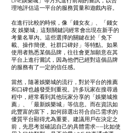
LINE娛樂城」等方式進行前期的嘗試，以合
理地評估這一平台的服務質量和遊戲內容。
在進行比較的時候，像「錢女友」、「錢女
友 娛樂城」這類關鍵詞經常會出現在新手的
考量名單內。這些選擇的關鍵在於「免下
載、操作簡便、社群口碑好」等特點。如果
使用者熟悉某個品牌，往往會更加願意在其
平台上進行嘗試，因為他們已經對這個品牌
的服務有了一定的信任感。
當然，隨著娛樂城的流行，對於平台的推薦
和口碑也越發受到重視。許多玩家在搜尋過
程中，經常看到其他玩家分享的「娛樂城推
薦」、「最新娛樂城」等信息。而在資訊如
此豐富的當下，如何篩選出符合自己需求的
優質平台顯得尤為重要。建議用戶在決定之
前，先思考並確認自己的具體需求——比如使