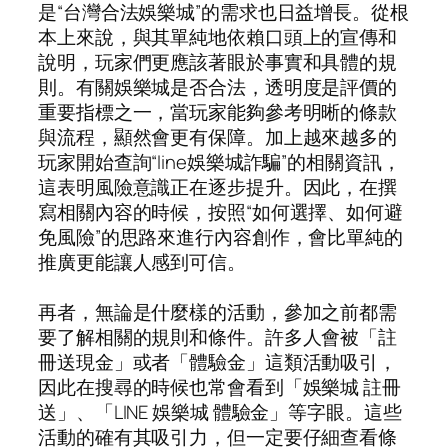
是“台灣合法娛樂城”的需求也日益增長。從根
本上來說，與其單純地依賴口頭上的宣傳和
說明，玩家們更應該著眼於事實和具體的規
則。有關娛樂城是否合法，透明度是評價的
重要指標之一，當玩家能夠參考明晰的條款
與流程，顯然會更有保障。加上越來越多的
玩家開始查詢“line娛樂城詐騙”的相關資訊，
這表明風險意識正在逐步提升。因此，在撰
寫相關內容的時候，按照“如何選擇、如何避
免風險”的思路來進行內容創作，會比單純的
推廣更能讓人感到可信。
再者，無論是什麼樣的活動，參加之前都需
要了解相關的規則和條件。許多人會被「註
冊送現金」或者「體驗金」這類活動吸引，
因此在搜尋的時候也常會看到「娛樂城 註冊
送」、「LINE 娛樂城 體驗金」等字眼。這些
活動的確有其吸引力，但一定要仔細查看條