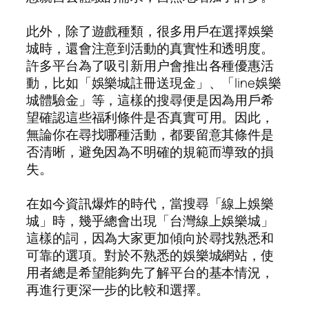
此外，除了遊戲種類，很多用戶在選擇娛樂
城時，還會注意到活動的真實性和透明度。
許多平台為了吸引新用户會推出各種優惠活
動，比如「娛樂城註冊送現金」、「line娛樂
城體驗金」等，這樣的搜尋便是因為用戶希
望確認這些福利條件是否真實可用。因此，
無論你在尋找哪種活動，都要留意其條件是
否清晰，避免因為不明確的規範而導致的損
失。
在如今資訊爆炸的時代，當搜尋「線上娛樂
城」時，幾乎總會出現「台灣線上娛樂城」
這樣的詞，因為大家更加傾向於尋找熟悉和
可靠的選項。對於不熟悉的娛樂城網站，使
用者總是希望能夠先了解平台的基本情況，
再進行更深一步的比較和選擇。