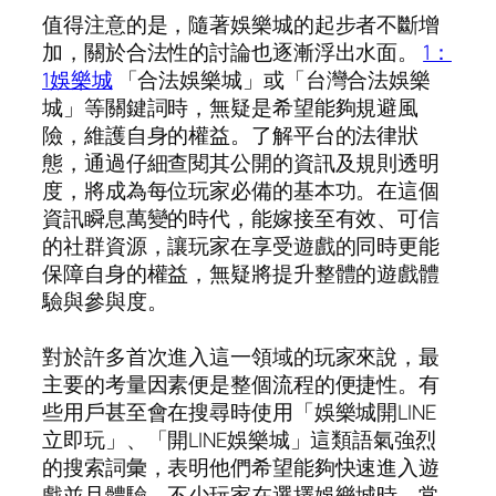
值得注意的是，隨著娛樂城的起步者不斷增
加，關於合法性的討論也逐漸浮出水面。
1：
1娛樂城
「合法娛樂城」或「台灣合法娛樂
城」等關鍵詞時，無疑是希望能夠規避風
險，維護自身的權益。了解平台的法律狀
態，通過仔細查閱其公開的資訊及規則透明
度，將成為每位玩家必備的基本功。在這個
資訊瞬息萬變的時代，能嫁接至有效、可信
的社群資源，讓玩家在享受遊戲的同時更能
保障自身的權益，無疑將提升整體的遊戲體
驗與參與度。
對於許多首次進入這一領域的玩家來說，最
主要的考量因素便是整個流程的便捷性。有
些用戶甚至會在搜尋時使用「娛樂城開LINE
立即玩」、「開LINE娛樂城」這類語氣強烈
的搜索詞彙，表明他們希望能夠快速進入遊
戲並且體驗。不少玩家在選擇娛樂城時，常