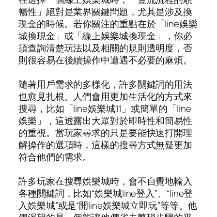
暢性」絕對是業界關鍵問題，尤其是涉及換
現金的時候。若你關注的重點在於「line娛樂
城換現金」或「線上娛樂城換現金」，你必
須查詢清楚玩法以及相關的規則透明度，否
則很容易在後續操作中遭遇不必要的麻煩。
隨著用戶需求的多樣化，許多關鍵詞的用法
也愈見扎根。人們會用更加生活化的方式來
搜尋，比如「line娛樂城11」或簡單的「line
娛樂」，這透露出大眾對於即時性和簡易性
的重視。當玩家尋求的只是要能快速打開理
解操作的選項時，這樣的搜尋方式無疑更加
符合他們的需求。
許多玩家在搜尋娛樂城時，會不自覺地輸入
各種關鍵詞，比如“娛樂城line登入”、“line登
入娛樂城”或是“開line娛樂城立即玩”等等。他