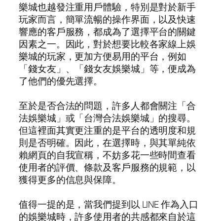
樂城也越發注重用戶體驗，特別是對於新手
玩家而言，簡單流暢的操作界面，以及快速
響應的客戶服務，都成為了選擇平台的關鍵
因素之一。因此，對於想要比較各家線上娛
樂城的玩家，更加方便易用的平台，例如
「錢女友」、「錢女友娛樂城」等，便成為
了他們的優先選擇。
至於是否合法的問題，許多人都會關注「合
法娛樂城」或「台灣合法娛樂城」的搜尋。
但這裡面其實更注重的是平台的透明度和規
則是否明確。因此，在選擇時，與其單純依
賴網頁的自我宣稱，不妨多花一些時間查看
使用者的評價、條款及客戶服務的規範，以
獲得更多的信息與保障。
值得一提的是，當我們提到以 LINE 作為入口
的娛樂城時，許多使用者的共感都來自於這