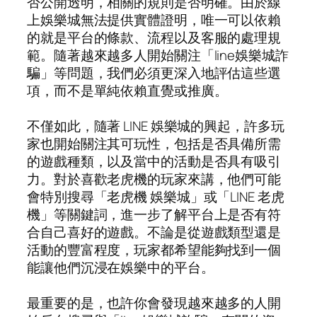
否公開透明，相關的規則是否明確。由於線
上娛樂城無法提供實體證明，唯一可以依賴
的就是平台的條款、流程以及客服的處理規
範。隨著越來越多人開始關注「line娛樂城詐
騙」等問題，我們必須更深入地評估這些選
項，而不是單純依賴直覺或推廣。
不僅如此，隨著 LINE 娛樂城的興起，許多玩
家也開始關注其可玩性，包括是否具備所需
的遊戲種類，以及當中的活動是否具有吸引
力。對於喜歡老虎機的玩家來講，他們可能
會特別搜尋「老虎機 娛樂城」或「LINE 老虎
機」等關鍵詞，進一步了解平台上是否有符
合自己喜好的遊戲。不論是從遊戲類型還是
活動的豐富程度，玩家都希望能夠找到一個
能讓他們沉浸在娛樂中的平台。
最重要的是，也許你會發現越來越多的人開