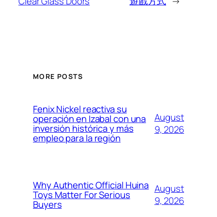
Clear Glass Doors
遊戲方式
→
MORE POSTS
Fenix Nickel reactiva su
August
operación en Izabal con una
inversión histórica y más
9, 2026
empleo para la región
Why Authentic Official Huina
August
Toys Matter For Serious
9, 2026
Buyers