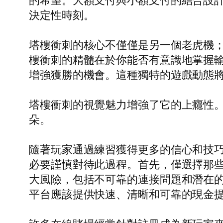
的希望。大額支付與小額支付的結合設
決定性時刻。
塔樓衝刺的核心不僅僅是另一個老虎機
樓衝刺的精髓在於你能否有意識地掌握
增強獲勝的機會。這種獨特的遊戲動態
塔樓衝刺的視覺魅力增強了它的上癮性
朵。
隨著玩家通過練習獲得更多的信心和技
必要謹慎對待此過程。首先，僅選擇那
大風險，包括不可靠的連接問題和潛在
平台應該提供快速、清晰和可靠的現金