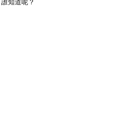
，誰知道呢？