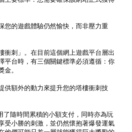
保您的遊戲體驗仍然愉快，而非壓力重
樓衝刺」。在目前這個網上遊戲平台層出
擇平台時，有三個關鍵標準必須遵循：你
獎金。
提供額外的動力來提升您的塔樓衝刺技
用了隨時間累積的小額支付，同時亦為玩
享受小勝的刺激，並仍然懷抱著爆發運氣