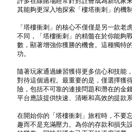
許多在線賭場經常針對註冊成為新玩家
其能夠更深入地探索「樓塔衝刺」的機
「塔樓衝刺」的核心不僅僅是另一款老
不同，「塔樓衝刺」的精髓在於你能夠
數，顯著增強你獲勝的機會。這種獨特
功。
隨著玩家通過練習獲得更多信心和技能
對待這個過程。最重要的是，僅選擇獲
險，包括不可靠的連接問題和潛在的金
平台應該提供快速、清晰和高效的提款
在開始你的「塔樓衝刺」旅程時，不要
趣而不是充滿壓力。為你的存款和損失