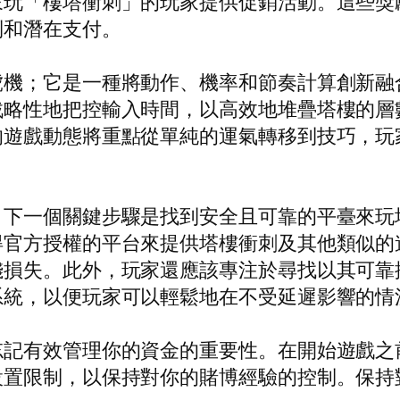
來玩「樓塔衝刺」的玩家提供促銷活動。這些獎
制和潛在支付。
虎機；它是一種將動作、機率和節奏計算創新融
戰略性地把控輸入時間，以高效地堆疊塔樓的層
的遊戲動態將重點從單純的運氣轉移到技巧，玩
，下一個關鍵步驟是找到安全且可靠的平臺來玩
得官方授權的平台來提供塔樓衝刺及其他類似的
錢損失。此外，玩家還應該專注於尋找以其可靠
系統，以便玩家可以輕鬆地在不受延遲影響的情
忘記有效管理你的資金的重要性。在開始遊戲之
設置限制，以保持對你的賭博經驗的控制。保持