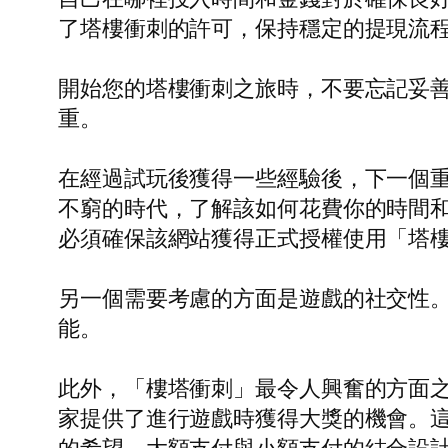
了塔樓衝刺的許可，保持穩定的提現流
開始您的塔樓衝刺之旅時，不要忘記妥
重。
在經過試玩後獲得一些經驗後，下一個
不窮的時代，了解該如何花費你的時間
必須確保該網站獲得正式授權使用「塔
另一個需要考慮的方面是遊戲的社交性
能。
此外，「樓塔衝刺」最令人興奮的方面之
家提供了進行遊戲時獲得大獎的機會。