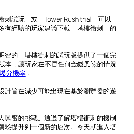
「Tower Rush trial」可以
多有經驗的玩家建議下載「塔樓衝刺」的
明智的。塔樓衝刺的試玩版提供了一個完
官方版本，讓玩家在不冒任何金錢風險的情況
爆分機率
。
設計旨在減少可能出現在基於瀏覽器的遊
人興奮的挑戰。通過了解塔樓衝刺的機制
體驗提升到一個新的層次。今天就進入塔