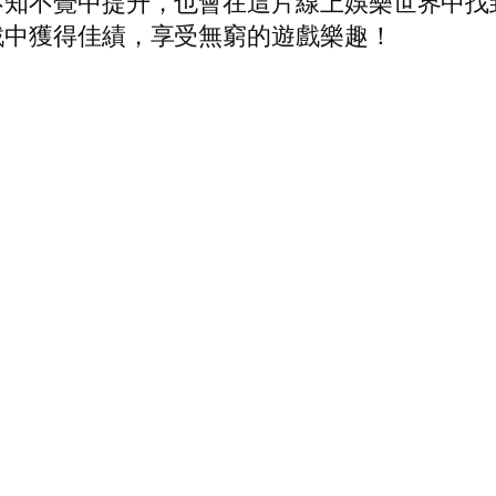
不知不覺中提升，也會在這片線上娛樂世界中找
戲中獲得佳績，享受無窮的遊戲樂趣！