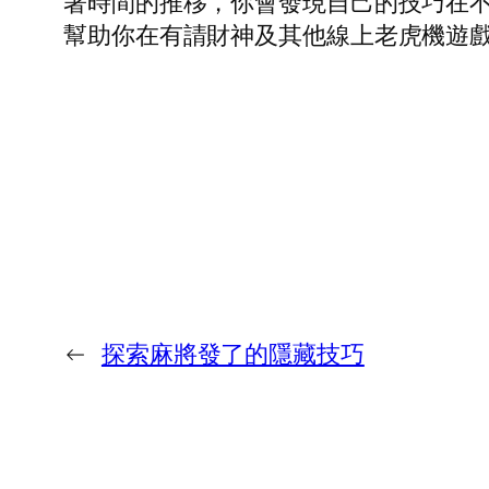
著時間的推移，你會發現自己的技巧在
幫助你在有請財神及其他線上老虎機遊
←
探索麻將發了的隱藏技巧