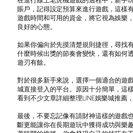
在進行線上老虎機遊戲的過程中，新手
賬戶，記得設定預算來進行遊戲，這樣
遊戲時間和可用的資金，將它視為娛樂
良好的心態。
如果你偏向於先摸清楚規則捷徑，尋找
什麼時候出獎的節奏會變快，還有如何
遊刃有餘。
對於很多新手來說，選擇一個適合的遊戲
城直接登入的平台。原因十分簡單，這
看到不少文章詳細整理LINE娛樂城推
最後，不要忘記像有請財神這樣的遊戲
斷更能讓你在長期遊玩中獲得成功與樂