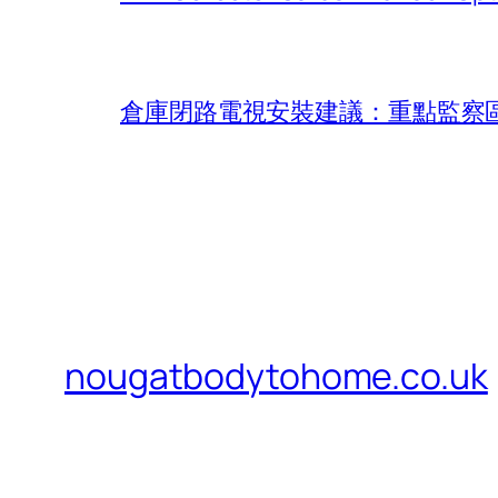
倉庫閉路電視安裝建議：重點監察
nougatbodytohome.co.uk