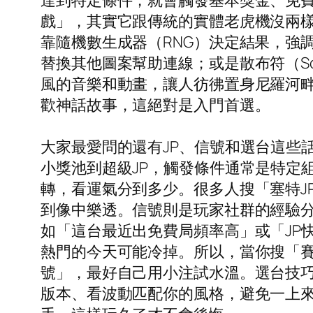
達到特定條件，就會觸發基本獎金、免
戲」，其實它跟傳統的實體老虎機沒兩
靠隨機數生成器（RNG）決定結果，強
替換其他圖案幫助連線；或是散布符（Sc
風的音樂和動畫，讓人彷彿置身尼羅河
歡神話故事，這絕對是入門首選。
大家最愛問的還有JP、信號和選台這些話
小獎池到超級JP，觸發條件通常是特定
轉，看運氣分到多少。很多人搜「塞特J
到像中樂透。信號則是玩家社群的經驗
如「這台最近出免費局頻率高」或「JP
熱門的今天可能冷掉。所以，當你搜「賽特d
號」，最好自己用小注試水溫。選台技巧
版本、看波動匹配你的風格，避免一上來