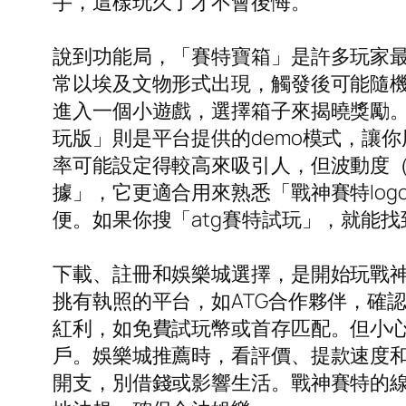
手，這樣玩久了才不會後悔。
說到功能局，「賽特寶箱」是許多玩家
常以埃及文物形式出現，觸發後可能隨機
進入一個小遊戲，選擇箱子來揭曉獎勵
玩版」則是平台提供的demo模式，讓
率可能設定得較高來吸引人，但波動度（v
據」，它更適合用來熟悉「戰神賽特lo
便。如果你搜「atg賽特試玩」，就能
下載、註冊和娛樂城選擇，是開始玩戰
挑有執照的平台，如ATG合作夥伴，確認
紅利，如免費試玩幣或首存匹配。但小
戶。娛樂城推薦時，看評價、提款速度
開支，別借錢或影響生活。戰神賽特的