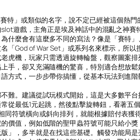
神賽特」或類似的名字，說不定已經被這個熱門
lot遊戲，主角正是埃及神話中的混亂之神賽
。為什麼會有這麼多不同的寫法？像是「賽特」
God of War Set」或系列名來標示，
式老虎機，玩家只需透過旋轉輪盤，觀察圖案排
上手，卻又充滿隨機的驚喜，特別適合想放鬆娛
口語方式，一步步帶你搞懂，從基本玩法到進階
都不難。建議從試玩模式開始，這是大多數平台
常從最低1元起跳，然後點擊旋轉鈕，看著五
多相同符號橫向或斜向排列，就能根據賠付表獲
號的價值，例如低階的聖甲蟲符號可能只給小獎
玩版」，多半就是在找這些基礎。觸發功能局是