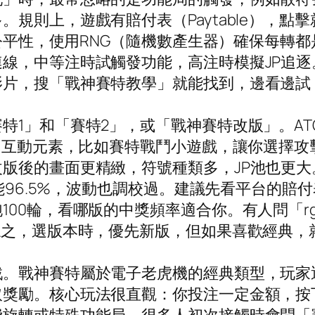
規則上，遊戲有賠付表（Paytable），點
調公平性，使用RNG（隨機數產生器）確保每轉
線，中等注時試觸發功能，高注時模擬JP追
影片，搜「戰神賽特教學」就能找到，邊看邊試
特1」和「賽特2」，或「戰神賽特改版」。A
更多互動元素，比如賽特戰鬥小遊戲，讓你選擇攻
版後的畫面更精緻，符號種類多，JP池也更
能96.5%，波動也調校過。建議先看平台的賠付表
100輪，看哪版的中獎頻率適合你。有人問「r
總之，選版本時，優先新版，但如果喜歡經典，
戲。戰神賽特屬於電子老虎機的經典類型，玩家
取獎勵。核心玩法很直觀：你投注一定金額，按