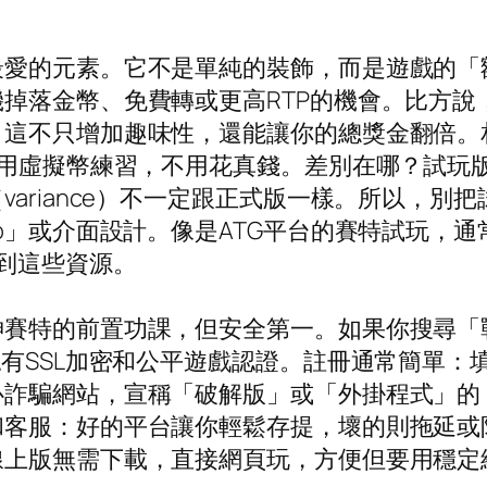
最愛的元素。它不是單純的裝飾，而是遊戲的「
掉落金幣、免費轉或更高RTP的機會。比方說
。這不只增加趣味性，還能讓你的總獎金翻倍。
你用虛擬幣練習，不用花真錢。差別在哪？試玩
ariance）不一定跟正式版一樣。所以，別
go」或介面設計。像是ATG平台的賽特試玩，
找到這些資源。
神賽特的前置功課，但安全第一。如果你搜尋「
有SSL加密和公平遊戲認證。註冊通常簡單：填
心詐騙網站，宣稱「破解版」或「外掛程式」的
和客服：好的平台讓你輕鬆存提，壞的則拖延或
線上版無需下載，直接網頁玩，方便但要用穩定