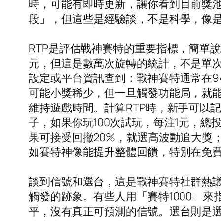
時，可能有即時更新，讓你看到目前獎池
段」，但這些是經驗談，不是科學，像
RTP是評估戰神賽特的重要指標，簡單說
元，但這是數萬次旋轉的統計，不是單次
設定或平台資訊查到：戰神賽特通常在9
可能小獎稀少，但一旦觸發功能局，就能爆
維持遊戲時間。計算RTP時，新手可以
子，如果你玩100次試玩，每注1元，總
果可接受回撤20%，就選高波動追大獎
如賽特神像能提升整體回饋，特別在免費
談到信號和選台，這是戰神賽特社群熱
觸發的跡象。有些人用「賽特1000」來
平，沒有真正可預測的信號。選台則是選