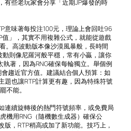
，有些老玩家會分享「近期JP爆發的時
P意味著每投注100元，理論上會回吐96
TP值」，其實不用複雜公式，就能從遊戲
度看。高波動版本像沙漠風暴般，長時間
低波動則像尼羅河般平穩，常有小贏，讓你
太執著，因為RNG確保每輪獨立。舉個例
但長期會趨近官方值。建議結合個人預算：如
主題也讓RTP計算更有趣，因為特殊符號
欲罷不能。
如連續旋轉後的熱門符號頻率，或免費局
老虎機用RNG（隨機數生成器）確保公
版，RTP稍高或加了新功能。技巧上，