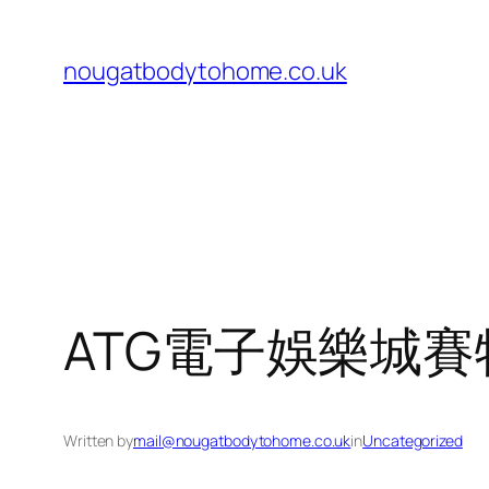
Skip
to
nougatbodytohome.co.uk
content
ATG電子娛樂城
Written by
mail@nougatbodytohome.co.uk
in
Uncategorized