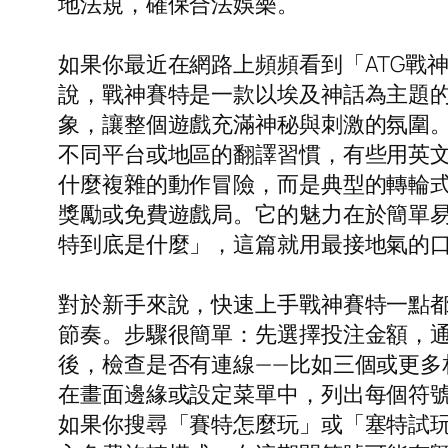
地法規，確保合法娛樂。
如果你最近在網路上頻頻看到「ATG戰
說，戰神賽特是一款以埃及神話為主題的s
象，讓整個遊戲充滿神秘與刺激的氛圍
不同平台或地區的翻譯習慣，有些用英文名「
什麼複雜的動作冒險，而是典型的轉輪
獎勵或免費遊戲局。它的魅力在於簡單易
特到底是什麼」，這篇就用最接地氣的
對於新手來說，快速上手戰神賽特一點
節奏。步驟很簡單：先選擇投注金額，通
後，檢查是否有連線——比如三個或更
在畫面邊緣或設定菜單中，列出每個符
如果你搜尋「賽特怎麼玩」或「塞特試