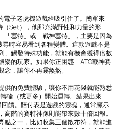
的電子老虎機遊戲給吸引住了。簡單來
特（Set），他那充滿野性和力量的形
、「塞特」或「戰神塞特」，主要是因為
所以搜尋時容易看到各種變體。這款遊戲不是
列、觸發特殊功能，就能有機會獲得倍數
樂的玩家。如果你正困惑「ATG戰神賽
觀念，讓你不再霧煞煞。
提供的免費體驗，讓你不用花錢就能熟悉
個轉輪（或更多）開始運轉。結果出來
得回饋。賠付表是遊戲的靈魂，通常顯示
，高階的賽特神像則能帶來數十倍回報。
亮點之一，比如收集三個散布符，就能進