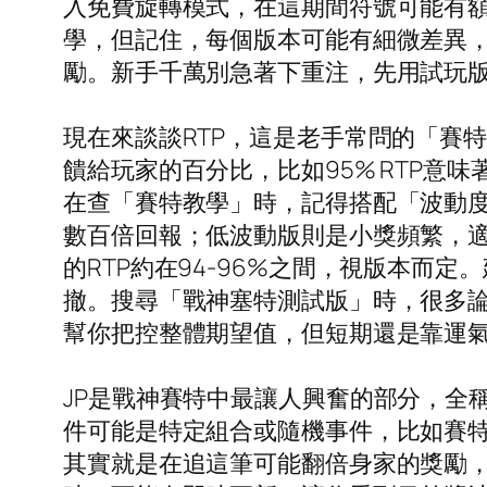
入免費旋轉模式，在這期間符號可能有額
學，但記住，每個版本可能有細微差異
勵。新手千萬別急著下重注，先用試玩
現在來談談RTP，這是老手常問的「賽特RTP
饋給玩家的百分比，比如95% RTP意
在查「賽特教學」時，記得搭配「波動
數百倍回報；低波動版則是小獎頻繁，適
的RTP約在94-96%之間，視版本
撤。搜尋「戰神塞特測試版」時，很多論
幫你把控整體期望值，但短期還是靠運
JP是戰神賽特中最讓人興奮的部分，全稱
件可能是特定組合或隨機事件，比如賽特
其實就是在追這筆可能翻倍身家的獎勵，