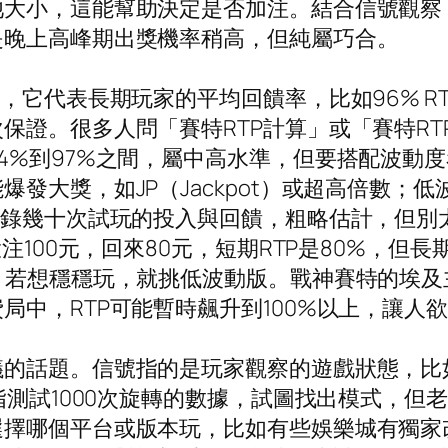
大小，這能幫助決定是否加注。結合信號觀察
是晚上高峰期出獎機率稍高，但純屬巧合。
，它代表長期玩家的平均回饋率，比如96% RT
保證。很多人問「賽特RTP計算」或「賽特R
4%到97%之間，屬中高水準，但要搭配波動
發大獎，如JP（Jackpot）或超高倍數；
記錄幾十次試玩的投入與回饋，粗略估計，但別
投注100元，回來80元，短期RTP是80%，
；若想穩穩玩，就挑低波動版。戰神賽特的埃及
局中，RTP可能暫時飆升到100%以上，讓人
議的話題。信號指的是玩家觀察的遊戲狀態，比
指測試1000次旋轉的數據，試圖找出模式，但
擇哪個平台或版本玩，比如有些娛樂城有獨家改