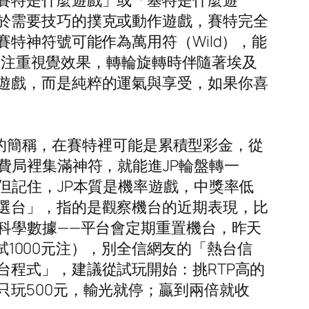
賽特是什麼遊戲」或「塞特是什麼遊
於需要技巧的撲克或動作遊戲，賽特完全
特神符號可能作為萬用符（Wild），能
特別注重視覺效果，轉輪旋轉時伴隨著埃及
遊戲，而是純粹的運氣與享受，如果你喜
ot的簡稱，在賽特裡可能是累積型彩金，從
費局裡集滿神符，就能進JP輪盤轉一
但記住，JP本質是機率遊戲，中獎率低
選台」，指的是觀察機台的近期表現，比
科學數據——平台會定期重置機台，昨天
試1000元注），別全信網友的「熱台信
程式」，建議從試玩開始：挑RTP高的
玩500元，輸光就停；贏到兩倍就收