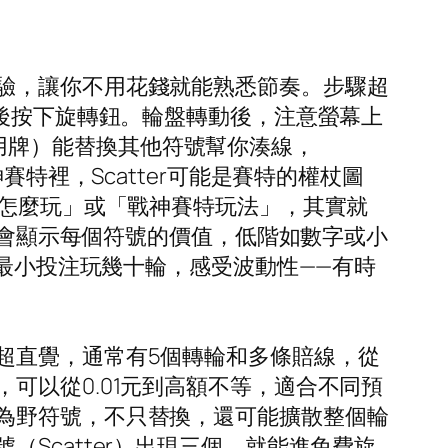
驗，讓你不用花錢就能熟悉節奏。步驟超
然後按下旋轉鈕。輪盤轉動後，注意螢幕上
萬用牌）能替換其他符號幫你湊線，
特裡，Scatter可能是賽特的權杖圖
特怎麼玩」或「戰神賽特玩法」，其實就
）會顯示每個符號的價值，低階如數字或小
用最小投注玩幾十輪，感受波動性——有時
超直覺，通常有5個轉輪和多條賠線，從
可以從0.01元到高額不等，適合不同預
為野符號，不只替換，還可能擴散整個輪
Scatter）出現三個，就能進免費旋