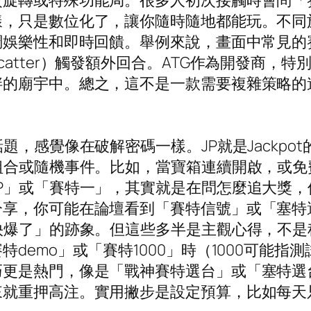
費旋轉或特殊功能局。很多人初次接觸時會問「
樣，只是數位化了，讓你隨時隨地都能玩。不同
調娛樂性和即時回饋。舉例來說，畫面中常見的賽
atter）觸發額外回合。ATG作為開發商，
畔的廟宇中。總之，這不是一款需要複雜策略的
題，感覺像在破解密碼一樣。JP就是Jackp
組合或隨機事件。比如，當寶箱連續開啟，或免
P」或「賽特一」，其實就是在問怎麼追大獎，
分享，你可能在論壇看到「賽特信號」或「塞特
快爆了」的跡象。但這些多半是主觀心得，不是
emo」或「賽特1000」時（1000可能指測
更是熱門，像是「戰神賽特選台」或「塞特選台
就重押高注。實用撇步是設定預算，比如每天只