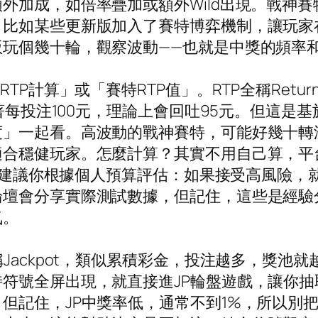
外加成，如倍率疊加或額外Wild出現。戰神
，比如某些更新版加入了賽特博弈機制，讓玩家
版玩個幾十輪，觀察波動——也就是中獎的頻率
計算」或「賽特RTP值」。RTP全稱Return 
味著每投注100元，理論上會回吐95元。但這
度」一起看。高波動的戰神賽特，可能好幾十轉
合穩健玩家。怎麼計算？其實不用自己算，平台
而定。建議你根據個人預算評估：如果接受高風險
壇會分享實際測試數據，但記住，這些是經驗分
氣。
Jackpot，類似累積彩金，投注越多，獎池就
符號全屏出現，就直接進JP輪盤遊戲，讓你抽
但記住，JP中獎率低，通常不到1%，所以別把