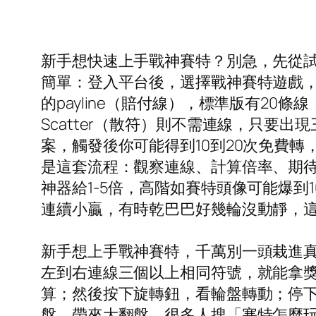
新手想快速上手戰神賽特？別急，先從
簡單：登入平台後，選擇戰神賽特遊戲，
的payline（賠付線），標準版有20條線
Scatter（散符）則不需連線，只要出
案，觸發後你可能得到10到20次免費
是這套流程：觀察連線、計算倍率、期待功
神器給1-5倍，高階如賽特頭像可能爆
連續小贏，有時乾巴巴好幾輪沒動靜，這就
新手想上手戰神賽特，千萬別一頭栽進
左到右連線三個以上相同符號，就能拿獎
算；然後按下旋轉鈕，看輪盤轉動；停
盤，帶來大翻盤。很多人搜「塞特怎麼玩