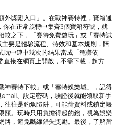
額外獎勵入口」。在戰神賽特裡，寶箱通
，你在正常旋轉中集齊3個寶箱符號，就
相較之下，「賽特免費遊玩」或「賽特試
版主要是體驗流程、特效和基本規則，賠
把試玩中連中幾次的結果當成「穩賺依
通常直接在網頁上開啟，不需下載，超方
戰神賽特下載」或「塞特娛樂城」，記得
email、設定密碼，驗證後就能領取新手
，往往是釣魚陷阱，可能偷資料或鎖定帳
限額。玩時只用負擔得起的錢，視為娛樂
網路，避免斷線錯失獎勵。最後，了解當