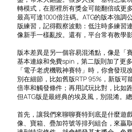
轉模式，在那裡所有獎金可能翻倍或更多。
最高可達1000倍注碼。ATG的版本強
版練習，記得觀察波動：低注時多練習連
像新手一樣亂按。還有，平台常有教學
版本差異是另一個容易混淆點，像是「賽
基本連線和免費spin，第二版則加了
「電子老虎機戰神賽特」時，你會發現改
別在細節，比如舊版RTP 95%，新版可
倍率和觸發條件；再用試玩比對，比如跑
但ATG版是最經典的埃及風，別混淆。
首先，讓我們來聊聊賽特到底是什麼遊
像、寶箱、疊加符號等排列組合，來贏