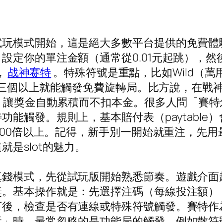
試玩模式開始，這是絕大多數平台提供的免費體
設定你的單注金額（通常從0.01元起跳），
，
战神赛特
。特殊符號是重點，比如Wild（
現三個以上就能觸發免費旋轉局。比方說，在戰神賽
轉，讓獎金自動累積而不扣本金。很多人問「賽
能觸發。規則上，基本賠付表（paytable
到100倍以上。記得，新手別一開始就重注，先
是slot的魅力。
真錢模式，先從試玩版開始熟悉節奏。遊戲介面
。基本操作就是：先選擇注碼（每線投注額），
下後，檢查是否有連線或特殊符號觸發。賽特作
」時，最常忽略的是功能局的觸發，例如散符號（