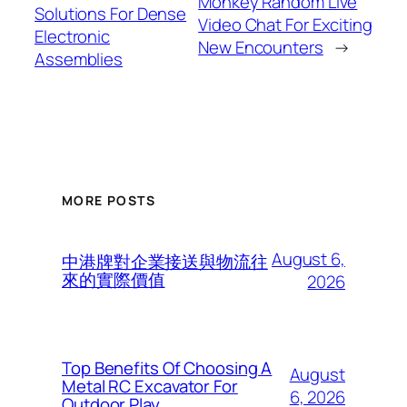
Monkey Random Live
Solutions For Dense
Video Chat For Exciting
Electronic
New Encounters
→
Assemblies
MORE POSTS
August 6,
中港牌對企業接送與物流往
來的實際價值
2026
Top Benefits Of Choosing A
August
Metal RC Excavator For
6, 2026
Outdoor Play