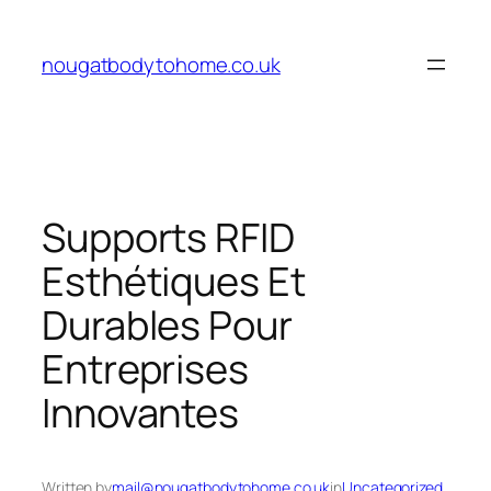
Skip
to
nougatbodytohome.co.uk
content
Supports RFID
Esthétiques Et
Durables Pour
Entreprises
Innovantes
Written by
mail@nougatbodytohome.co.uk
in
Uncategorized